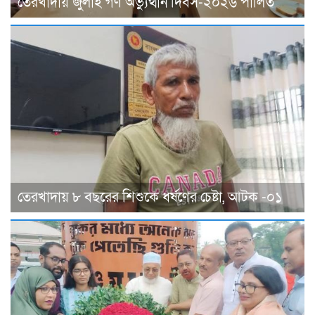
তেরখাদায় জুলাই গণ অভ্যুত্থান দিবস-২০২৬ পালিত
তেরখাদায় ৮ বছরের শিশুকে ধর্ষণের চেষ্টা, আটক -০১