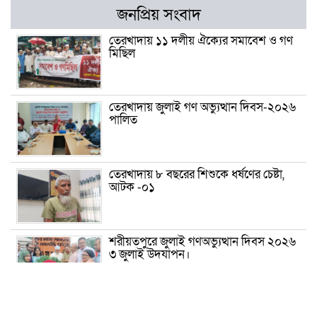
জনপ্রিয় সংবাদ
তেরখাদায় ১১ দলীয় ঐক্যের সমাবেশ ও গণ
মিছিল
তেরখাদায় জুলাই গণ অভ্যুত্থান দিবস-২০২৬
পালিত
তেরখাদায় ৮ বছরের শিশুকে ধর্ষণের চেষ্টা,
আটক -০১
শরীয়তপুরে জুলাই গণঅভ্যুত্থান দিবস ২০২৬
৩ জুলাই উদযাপন।
৫ আগস্ট ঘিরে গোপালগঞ্জে বাড়তি নিরাপত্তা;
মাঠে ৫ প্লাটুন বিজিবি, জোরদার টহল-