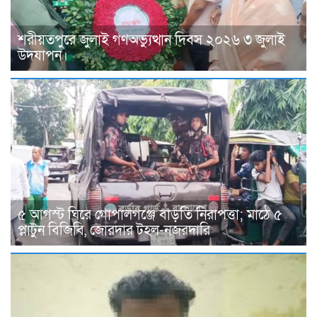
শরীয়তপুরে জুলাই গণঅভ্যুত্থান দিবস ২০২৬ ৩ জুলাই
উদযাপন।
৫ আগস্ট ঘিরে গোপালগঞ্জে বাড়তি নিরাপত্তা; মাঠে ৫
প্লাটুন বিজিবি, জোরদার টহল-নজরদারি