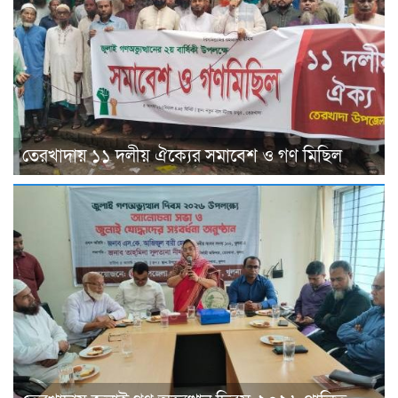
তেরখাদায় ১১ দলীয় ঐক্যের সমাবেশ ও গণ মিছিল