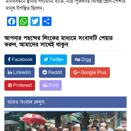
মানববন্ধনে স্থানীয় গণ্যমান্য ব্যক্তি, নারী-পুরুষসহ বিভিন্ন শ্রেণি-পেশার
মানুষ উপস্থিত ছিলেন।
Facebook
WhatsApp
Twitter
Share
আপনার পছন্দের লিংকের মাধ্যমে সংবাদটি শেয়ার
করুন, আমাদের সাথেই থাকুন
Facebook
Twitter
Digg
Linkedin
Reddit
Google Plus
Pinterest
Print
আরও সংবাদ দেখুন