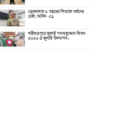
তেরখাদায় ৮ বছরের শিশুকে ধর্ষণের
চেষ্টা, আটক -০১
শরীয়তপুরে জুলাই গণঅভ্যুত্থান দিবস
২০২৬ ৩ জুলাই উদযাপন।
৫ আগস্ট ঘিরে গোপালগঞ্জে বাড়তি
নিরাপত্তা; মাঠে ৫ প্লাটুন বিজিবি,
জোরদার টহল-নজরদারি
দোয়ারাবাজারে শিশুকে ফুসলিয়ে
বলাৎকার, যুবক গ্রেপ্তার
তেরখাদায় সোনালী ব্যাংকের বর্ণাঢ্য
শোভাযাত্রা, লিফলেট বিতরণ