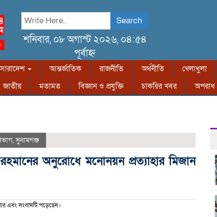
Search
শনিবার, ০৮ অগাস্ট ২০২৬, ০৪:৫৪
পূর্বাহ্ন
সারাদেশ
আন্তর্জাতিক
রাজনীতি
অর্থনীতি
খেলাধুলা
জাতীয়
মতামত
বিজ্ঞান ও প্রযুক্তি
চাকরির খবর
অপরাধ
বিভাগ
,
সুনামগঞ্জ
েক রহমানের অনুরোধে মনোনয়ন প্রত্যাহার মিজান
ার এবং সংবাদটি পড়েছেন।