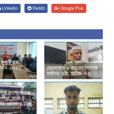
Linkedin
Reddit
Google Plus
 জুলাই গণ
ন দিবস-২০২৬
তেরখাদায় ৮ বছরের শিশুকে
ধর্ষণের চেষ্টা, আটক -০১
ঘিরে গোপালগঞ্জে
পত্তা; মাঠে ৫
িজিবি, জোরদার টহল-