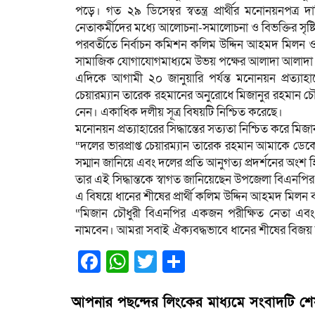
পড়ে। গত ২৯ ডিসেম্বর স্বতন্ত্র প্রার্থীর মনোনয়নপত্র
নেতাকর্মীদের মধ্যে আলোচনা-সমালোচনা ও বিভক্তির সৃষ্ট
পরবর্তীতে নির্বাচন কমিশন কলিম উদ্দিন আহমদ মিলন 
সামাজিক যোগাযোগমাধ্যমে উভয় পক্ষের আলাদা আলাদা প্রচ
এদিকে আগামী ২০ জানুয়ারি পর্যন্ত মনোনয়ন প্রত্যাহ
চেয়ারম্যান তারেক রহমানের অনুরোধে মিজানুর রহমান চৌধুরী মি
নেন। একাধিক দলীয় সূত্র বিষয়টি নিশ্চিত করেছে।
মনোনয়ন প্রত্যাহারের সিদ্ধান্তের সত্যতা নিশ্চিত করে মি
“দলের ভারপ্রাপ্ত চেয়ারম্যান তারেক রহমান আমাকে ডেকে দল
সম্মান জানিয়ে এবং দলের প্রতি আনুগত্য প্রদর্শনের অংশ হ
তার এই সিদ্ধান্তকে স্বাগত জানিয়েছেন উপজেলা বিএনপির
এ বিষয়ে ধানের শীষের প্রার্থী কলিম উদ্দিন আহমদ মিলন 
“মিজান চৌধুরী বিএনপির একজন পরীক্ষিত নেতা এব
নামবেন। আমরা সবাই ঐক্যবদ্ধভাবে ধানের শীষের বিজয় 
Facebook
WhatsApp
Twitter
Share
আপনার পছন্দের লিংকের মাধ্যমে সংবাদটি শ