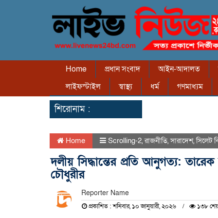
Home
প্রধান সংবাদ
আইন-আদালত
লাইফস্টাইল
স্বাস্থ্য
ধর্ম
গণমাধ্যম
শিরোনাম :
Home
Scrolling-2
,
রাজনীতি
,
সারাদেশ
,
সিলেট 
দলীয় সিদ্ধান্তের প্রতি আনুগত্য: তার
চৌধুরীর
Reporter Name
প্রকাশিত : শনিবার, ১০ জানুয়ারী, ২০২৬
১৩৮ শেয়