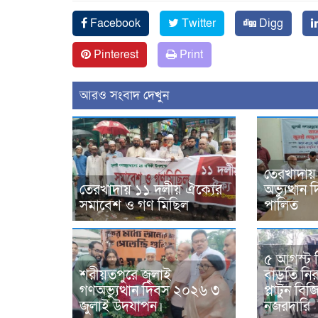
Facebook
Twitter
Digg
Pinterest
Print
আরও সংবাদ দেখুন
তেরখাদায়
তেরখাদায় ১১ দলীয় ঐক্যের
অভ্যুত্থা
সমাবেশ ও গণ মিছিল
পালিত
৫ আগস্ট 
শরীয়তপুরে জুলাই
বাড়তি নিরা
গণঅভ্যুত্থান দিবস ২০২৬ ৩
প্লাটুন ব
জুলাই উদযাপন।
নজরদারি