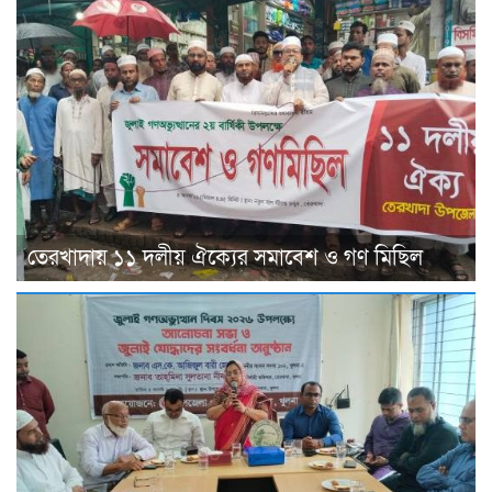
তেরখাদায় ১১ দলীয় ঐক্যের সমাবেশ ও গণ মিছিল