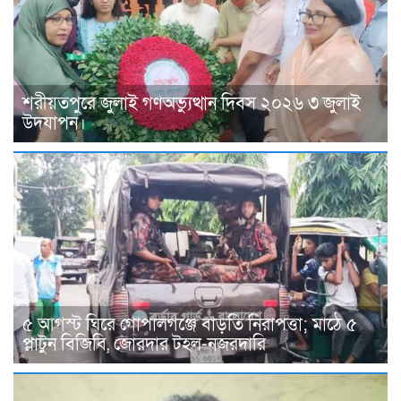
শরীয়তপুরে জুলাই গণঅভ্যুত্থান দিবস ২০২৬ ৩ জুলাই
উদযাপন।
৫ আগস্ট ঘিরে গোপালগঞ্জে বাড়তি নিরাপত্তা; মাঠে ৫
প্লাটুন বিজিবি, জোরদার টহল-নজরদারি