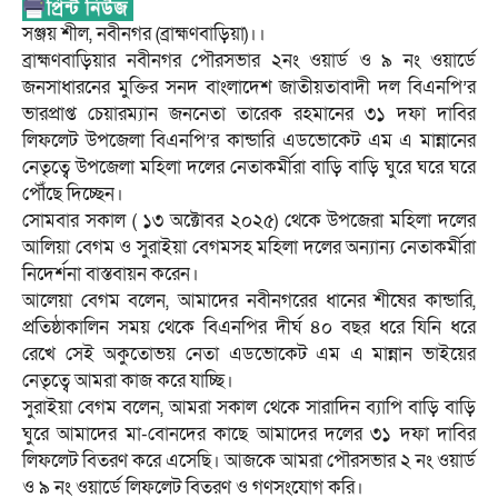
সঞ্জয় শীল, নবীনগর (ব্রাহ্মণবাড়িয়া)।।
ব্রাহ্মণবাড়িয়ার নবীনগর পৌরসভার ২নং ওয়ার্ড ও ৯ নং ওয়ার্ডে
জনসাধারনের মুক্তির সনদ বাংলাদেশ জাতীয়তাবাদী দল বিএনপি’র
ভারপ্রাপ্ত চেয়ারম্যান জননেতা তারেক রহমানের ৩১ দফা দাবির
লিফলেট উপজেলা বিএনপি’র কান্ডারি এডভোকেট এম এ মান্নানের
নেতৃত্বে উপজেলা মহিলা দলের নেতাকর্মীরা বাড়ি বাড়ি ঘুরে ঘরে ঘরে
পৌঁছে দিচ্ছেন।
সোমবার সকাল ( ১৩ অক্টোবর ২০২৫) থেকে উপজেরা মহিলা দলের
আলিয়া বেগম ও সুরাইয়া বেগমসহ মহিলা দলের অন্যান্য নেতাকর্মীরা
নিদের্শনা বাস্তবায়ন করেন।
আলেয়া বেগম বলেন, আমাদের নবীনগরের ধানের শীষের কান্ডারি,
প্রতিষ্ঠাকালিন সময় থেকে বিএনপির দীর্ঘ ৪০ বছর ধরে ‍যিনি ধরে
রেখে সেই অকুতোভয় নেতা এডভোকেট এম এ মান্নান ভাইয়ের
নেতৃত্বে আমরা কাজ করে যাচ্ছি।
সুরাইয়া বেগম বলেন, আমরা সকাল থেকে সারাদিন ব্যাপি বাড়ি বাড়ি
ঘুরে আমাদের মা-বোনদের কাছে আমাদের দলের ৩১ দফা দাবির
লিফলেট বিতরণ করে এসেছি। আজকে আমরা পৌরসভার ২ নং ওয়ার্ড
ও ৯ নং ওয়ার্ডে লিফলেট বিতরণ ও গণসংযোগ করি।