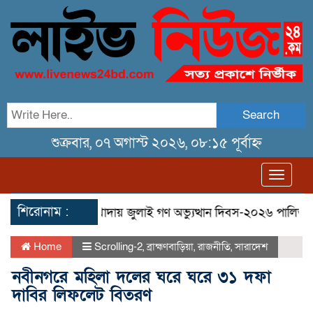
Search
শুক্রবার, ০৭ অগাস্ট ২০২৬, ০৮:১৫ পূর্বাহ্ন
Toggl
navig
শিরোনাম :
 মিছিল
তেরখাদায় জুলাই গণ অভ্যুত্থান দিবস-২০২৬ পালিত
তের
Home
Scrolling-2
,
ব্রাহ্মণবাড়িয়া
,
রাজনীতি
,
সারাদেশ
নবীনগরে মহিলা দলের ঘরে ঘরে ৩১ দফা
দাবির লিফলেট বিতরণ