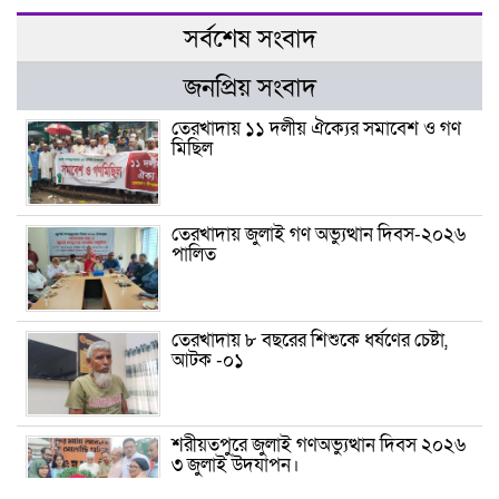
সর্বশেষ সংবাদ
জনপ্রিয় সংবাদ
তেরখাদায় ১১ দলীয় ঐক্যের সমাবেশ ও গণ
মিছিল
তেরখাদায় জুলাই গণ অভ্যুত্থান দিবস-২০২৬
পালিত
তেরখাদায় ৮ বছরের শিশুকে ধর্ষণের চেষ্টা,
আটক -০১
শরীয়তপুরে জুলাই গণঅভ্যুত্থান দিবস ২০২৬
৩ জুলাই উদযাপন।