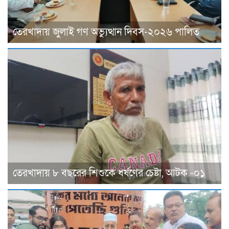
তেরখাদায় জুলাই গণ অভ্যুত্থান দিবস-২০২৬ পালিত
তেরখাদায় ৮ বছরের শিশুকে ধর্ষণের চেষ্টা, আটক -০১