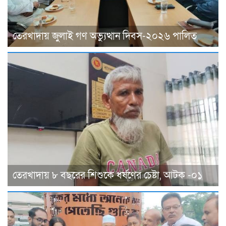
তেরখাদায় জুলাই গণ অভ্যুত্থান দিবস-২০২৬ পালিত
তেরখাদায় ৮ বছরের শিশুকে ধর্ষণের চেষ্টা, আটক -০১