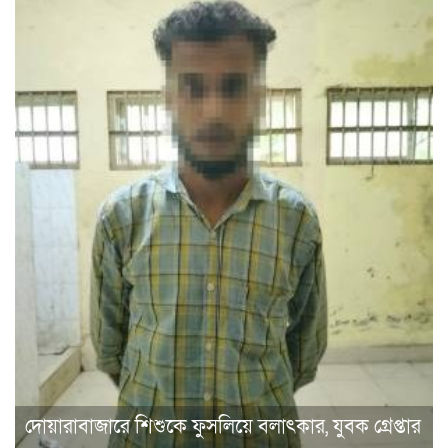
দোয়ারাবাজারে শিশুকে ফুসলিয়ে বলাৎকার, যুবক গ্রেপ্তার