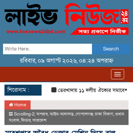
Search
রবিবার, ০৯ অগাস্ট ২০২৬, ০৪:২৪ অপরাহ্ন
Toggl
navig
শিরোনাম :
তেরখাদায় ১১ দলীয় ঐক্যের সমাবেশ ও গণ ম
Home
Scrolling-2
,
অপরাধ
,
আইন-আদালত
,
গোপালগঞ্জ
,
ঢাকা বিভাগ
,
প্রধান
সংবাদ
,
ফিচার
,
সারাদেশ