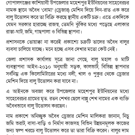
গোপালগঞ্জের কাশিয়ানী উপজেলার মহেশপুর ইউনিয়নের সাহেবেরচর
নামক স্থানে অবৈধ ‘বোমা’ (ড্রেজার) মেশিন দিয়ে দিন-রাত এক করে
বালু উত্তোলন করে তা বিক্রি করছে স্থানীয় একটি চক্র। এতে একদিকে
যেমন সরকার হারাচ্ছে রাজস্ব, তেমনি ঝুঁকির মধ্যে পড়েছে এলাকার
রাস্তা-ঘাট, জমি, গাছপালা ও বিভিন্ন স্থাপনা।
প্রশাসনকে তোয়াক্কা না করেই প্রকাশ্যে চক্রটি তাদের অবৈধ বালুর
ব্যবসা চালিয়ে যাচ্ছে। মনে হচ্ছে এসব দেখার মতো কেউ নেই।
জেলা প্রশাসক কার্যালয় সূত্রে জানা গেছে, বালু মহাল ও মাটি
ব্যবস্থাপনা আইন-২০১০ অনুযায়ী সড়ক, কালভার্ট, বিভিন্ন স্থাপনার
সর্বনিম্ন এক কিলোমিটারের মধ্যে নদী, খাল ও পুকুর থেকে ড্রেজার
মেশিন দিয়ে বালু উত্তোলন করা যাবে না।
এ আইনকে অবজ্ঞা করে উপজেলার মহেশপুর ইউনিয়নের মধ্যে
সাহেবেরচর গ্রামের মৃত. রতন শেখর ছেলে নান্নু শেখ নামের এক ব্যক্তি
অবৈধভাবে বালু উত্তোলন করছেন।
নাম প্রকাশে অনিচ্ছুক অবৈধ ড্রেজার মেশিন মালিকরা জানান, নিচু
জমি ভরাট, বাসা-বাড়ি ও নির্মাণ কাজসহ বিভিন উন্নয়নমূলক কাজের
জন্য স্বল্প খরচে বালু উত্তোলন করে তা তারা বিক্রি করেন। বালুর দাম