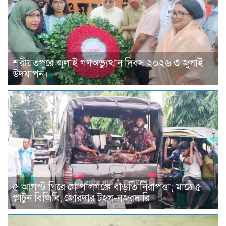
শরীয়তপুরে জুলাই গণঅভ্যুত্থান দিবস ২০২৬ ৩ জুলাই
উদযাপন।
৫ আগস্ট ঘিরে গোপালগঞ্জে বাড়তি নিরাপত্তা; মাঠে ৫
প্লাটুন বিজিবি, জোরদার টহল-নজরদারি