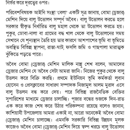
নির্ভর করে দূরত্বের ওপর।
পরিবেশবিষয়ক আইনি সংস্থা ‘বেলা’ একটি সূত্র জানায়, বোমা (ড্রজার)
মেশিন দিয়ে বালু উত্তোলন সম্পূর্ণ অবৈধ। বালু উত্তোলন করতে হলে
সরকার স্বীকৃত নির্ধারিত বালু মহাল থেকে তা উত্তোলন করতে হয়।
পুকুর, ডোবা-নালা বা গ্রামের বদ্ধ খাল থেকে বালু উত্তোলনের সময়
সেখানে যে শূন্যস্থান তৈরি হয় তার কারণে আশপাশের ভূমি বা ভূমিতে
অবস্থিত বিভিন্ন স্থাপনা, রাস্তা-ঘাট, ফসলি জমি ও গাছপালা মারাত্মক
ঝুঁকিতে পড়তে পারে।
অবৈধ বোমা (ড্রেজার) মেশিন মালিক নান্নু শেখ বলেন, আমাদের
ড্রেজার মেশিন যে অবৈধ সেটা আমরা জানি। নিজের পুকুর থেকে বালু
উত্তলন করে বিক্রি করছি। প্রথমে ইউনিয়ন ভূমি কর্মকর্তা লুবান
হোসেন ও প্রেসক্লাবের সাধারণ সম্পাদক নিজামুল আলম মুরাদ এসে
বালু উত্তলন বন্ধ করে দেয়। পরে বিভিন্ন রাজনৈতিক বেক্তির
সুপারিশের মাধ্যমে ড্রেজার চালাচ্ছি। পূজার বন্ধের শুজকে দিন-রাত
এক করে কাজ শেষ করে উঠার পরিকল্পনা রয়েছে বলেও জানান,
কাশিয়ানী উপজেলায় আমরা একাই না, আরো অনেকেই অবৈধ বোমা
(ড্রেজার) মেশিন চালাচ্ছে। এমনকি সরকারি বিভিন্ন উন্নয়ন মূলক
কাজেও অবৈধ বোমা (ড্রেজার) মেশিন দিয়ে স্বল্প খরচে বালু উত্তোলন