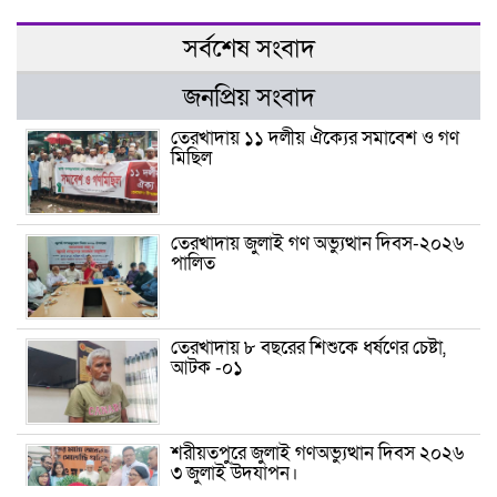
সর্বশেষ সংবাদ
জনপ্রিয় সংবাদ
তেরখাদায় ১১ দলীয় ঐক্যের সমাবেশ ও গণ
মিছিল
তেরখাদায় জুলাই গণ অভ্যুত্থান দিবস-২০২৬
পালিত
তেরখাদায় ৮ বছরের শিশুকে ধর্ষণের চেষ্টা,
আটক -০১
শরীয়তপুরে জুলাই গণঅভ্যুত্থান দিবস ২০২৬
৩ জুলাই উদযাপন।