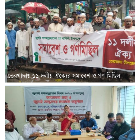
তেরখাদায় ১১ দলীয় ঐক্যের সমাবেশ ও গণ মিছিল