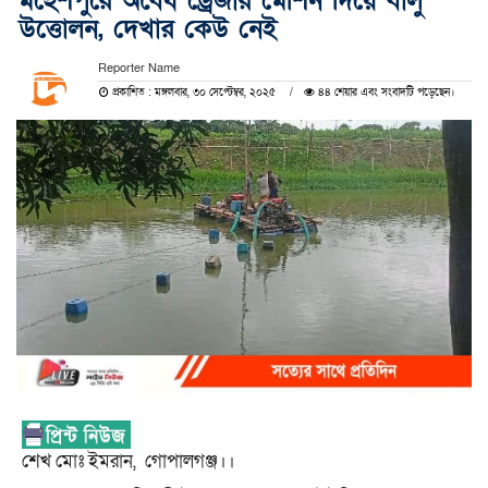
মহেশপুরে অবৈধ ড্রেজার মেশিন দিয়ে বালু
উত্তোলন, দেখার কেউ নেই
Reporter Name
প্রকাশিত : মঙ্গলবার, ৩০ সেপ্টেম্বর, ২০২৫
৪৪ শেয়ার এবং সংবাদটি পড়েছেন।
শেখ মোঃ ইমরান, গোপালগঞ্জ।।