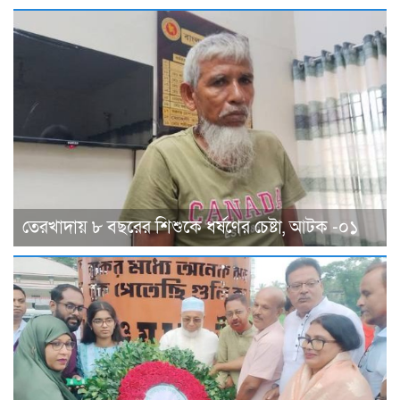
তেরখাদায় ৮ বছরের শিশুকে ধর্ষণের চেষ্টা, আটক -০১