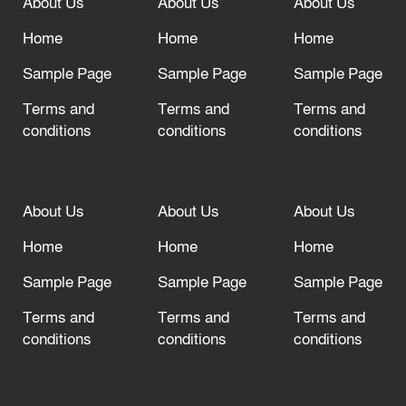
About Us
About Us
About Us
আল্লাহ তাআলা তাঁর বান্দার জন্য তাওবার
দরজা খোলা রেখেছেন
Home
Home
Home
Sample Page
Sample Page
Sample Page
Terms and
Terms and
Terms and
conditions
conditions
conditions
About Us
About Us
About Us
Home
Home
Home
Sample Page
Sample Page
Sample Page
Terms and
Terms and
Terms and
conditions
conditions
conditions