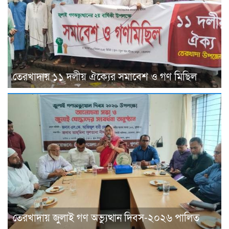
তেরখাদায় ১১ দলীয় ঐক্যের সমাবেশ ও গণ মিছিল
তেরখাদায় জুলাই গণ অভ্যুত্থান দিবস-২০২৬ পালিত