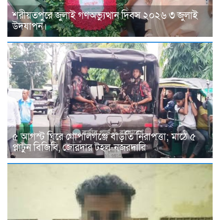
শরীয়তপুরে জুলাই গণঅভ্যুত্থান দিবস ২০২৬ ৩ জুলাই
উদযাপন।
৫ আগস্ট ঘিরে গোপালগঞ্জে বাড়তি নিরাপত্তা; মাঠে ৫
প্লাটুন বিজিবি, জোরদার টহল-নজরদারি