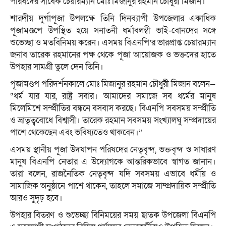
পরিষদের সাবেক চেয়ারম্যান মোঃ মিজানুর রহমান চৌধুরী মিজান।
শারদীয় দুর্গাপূজা উপলক্ষে তিনি দিনব্যাপী উপজেলার একাধিক
পূজামণ্ডপে উপস্থিত হয়ে সনাতনী ধর্মাবলম্বী ভাই-বোনদের সঙ্গে
শুভেচ্ছা ও মতবিনিময় করেন। এসময় বিএনপি’র ভারপ্রাপ্ত চেয়ারম্যান
জনাব তারেক রহমানের পক্ষ থেকে পূজা আয়োজক ও ভক্তদের হাতে
উপহার সামগ্রী তুলে দেন তিনি।
পূজামণ্ডপ পরিদর্শনকালে মোঃ মিজানুর রহমান চৌধুরী মিজান বলেন—
“ধর্ম যার যার, রাষ্ট্র সবার। আমাদের সমাজে সব ধর্মের মানুষ
মিলেমিশে সম্প্রীতির বন্ধনে বসবাস করছে। বিএনপি সবসময় সম্প্রীতি
ও ভ্রাতৃত্ববোধে বিশ্বাসী। তারেক রহমান সবসময় সংখ্যালঘু সম্প্রদায়ের
পাশে থেকেছেন এবং ভবিষ্যতেও থাকবেন।”
এসময় স্থানীয় পূজা উদযাপন পরিষদের নেতৃবৃন্দ, ভক্তবৃন্দ ও সাধারণ
মানুষ বিএনপি নেতার এ উদ্যোগকে আন্তরিকভাবে স্বাগত জানান।
তারা বলেন, রাজনৈতিক নেতৃবৃন্দ যদি সবসময় এভাবে ধর্মীয় ও
সামাজিক অনুষ্ঠানে পাশে থাকেন, তাহলে সমাজে সাম্প্রদায়িক সম্প্রীতি
আরও সুদৃঢ় হবে।
উপহার বিতরণ ও শুভেচ্ছা বিনিময়ের সময় ছাতক উপজেলা বিএনপি