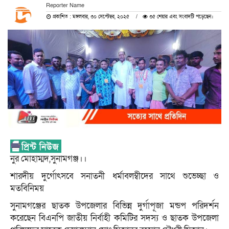
Reporter Name
প্রকাশিত : মঙ্গলবার, ৩০ সেপ্টেম্বর, ২০২৫
৩৫ শেয়ার এবং সংবাদটি পড়েছেন।
নুর মোহাম্মদ,সুনামগঞ্জ।।
শারদীয় দুর্গোৎসবে সনাতনী ধর্মাবলম্বীদের সাথে শুভেচ্ছা ও
মতবিনিময়
সুনামগঞ্জের ছাতক উপজেলার বিভিন্ন দুর্গাপূজা মন্ডপ পরিদর্শন
করেছেন বিএনপি জাতীয় নির্বাহী কমিটির সদস্য ও ছাতক উপজেলা