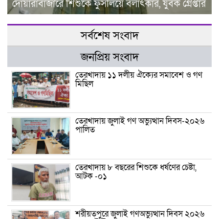
দোয়ারাবাজারে শিশুকে ফুসলিয়ে বলাৎকার, যুবক গ্রেপ্তার
সর্বশেষ সংবাদ
জনপ্রিয় সংবাদ
তেরখাদায় ১১ দলীয় ঐক্যের সমাবেশ ও গণ
মিছিল
তেরখাদায় জুলাই গণ অভ্যুত্থান দিবস-২০২৬
পালিত
তেরখাদায় ৮ বছরের শিশুকে ধর্ষণের চেষ্টা,
আটক -০১
শরীয়তপুরে জুলাই গণঅভ্যুত্থান দিবস ২০২৬