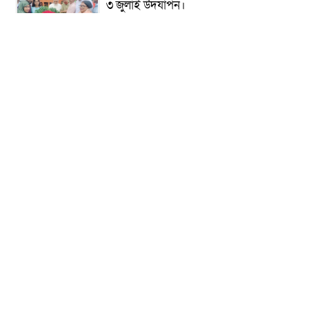
৩ জুলাই উদযাপন।
৫ আগস্ট ঘিরে গোপালগঞ্জে বাড়তি নিরাপত্তা;
মাঠে ৫ প্লাটুন বিজিবি, জোরদার টহল-
নজরদারি
দোয়ারাবাজারে শিশুকে ফুসলিয়ে বলাৎকার,
যুবক গ্রেপ্তার
তেরখাদায় সোনালী ব্যাংকের বর্ণাঢ্য
শোভাযাত্রা, লিফলেট বিতরণ
নবীনগরে সোলার সিস্টেমে অনাবাদি জমিতে
আউশ আবাদে কৃষকের ভাগ্য বদল