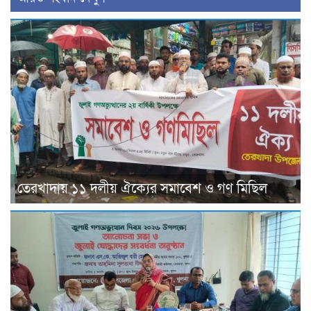
তেরখাদায় ১১ দলীয় ঐক্যের সমাবেশ ও গণ মিছিল