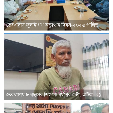
তেরখাদায় জুলাই গণ অভ্যুত্থান দিবস-২০২৬ পালিত
তেরখাদায় ৮ বছরের শিশুকে ধর্ষণের চেষ্টা, আটক -০১