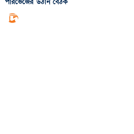
পারভেজের উঠান বৈঠক