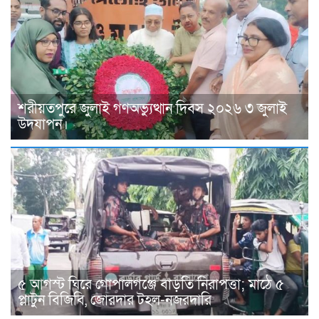
শরীয়তপুরে জুলাই গণঅভ্যুত্থান দিবস ২০২৬ ৩ জুলাই
উদযাপন।
৫ আগস্ট ঘিরে গোপালগঞ্জে বাড়তি নিরাপত্তা; মাঠে ৫
প্লাটুন বিজিবি, জোরদার টহল-নজরদারি