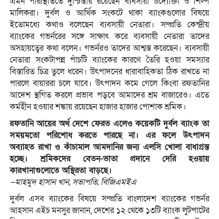
এমন পরিস্থিতিতে দুশ্চিন্তায় রয়েছেন ব্যবসায়ী উদ্যোক্তা ও শিল্প
মালিকরা। দুর্বল ও আর্থিক সংকটে থাকা ব্যাংকগুলোর বিষয়ে
ইতোমধ্যে কথাও বলেছেন ব্যবসায়ী নেতারা। সম্প্রতি কেন্দ্রীয়
ব্যাংকের গভর্নরের সঙ্গে সাক্ষাৎ করে ব্যবসায়ী নেতারা তাদের
অসহায়ত্বের কথা বলেন। গভর্নরও তাদের আশ্বস্ত করেছেন। ব্যবসায়ী
নেতারা সংকটাপন্ন পাঁচটি ব্যাংকের কারণে তৈরি হওয়া সমস্যার
বিস্তারিত চিত্র তুলে ধরেন। উৎপাদনের ধারাবাহিকতা ঠিক রাখতে না
পারলে বায়াররা চলে যাবে। উৎপাদন কমে গেলে কিংবা রফতানির
আদেশ স্থগিত করলে প্রভাব পড়বে আমাদের শ্রম বাজারেও। এতে
কর্মহীন হওয়ার শঙ্কায় রয়েছেন হাজার হাজার পোশাক শ্রমিক।
রফতানি আয়ের অর্থ দেশে ফেরত এলেও কয়েকটি দুর্বল ব্যাংক তা
সময়মতো পরিশোধ করতে পারছে না। এর ফলে উৎপাদন
অব্যাহত রাখা ও কাঁচামাল আমদানির জন্য এলসি খোলা বাধাগ্রস্ত
হচ্ছে। শ্রমিকদের বেতন-ভাতা প্রদানে দেরি হওয়ায়
কারখানাগুলোতে অস্থিরতা বাড়ছে।
—মাহমুদ হাসান খান, সভাপতি, বিজিএমইএ
দুর্বল এসব ব্যাংকের বিষয়ে সম্প্রতি বাংলাদেশ ব্যাংকের গভর্নর
আহসান এইচ মনসুর জানান, দেশের ১২ থেকে ১৩টি ব্যাংক লুটপাটের