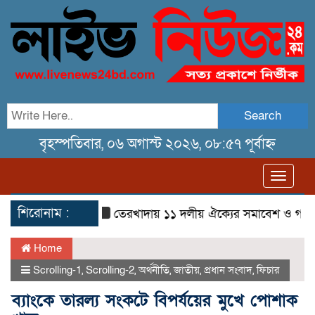
Search
বৃহস্পতিবার, ০৬ অগাস্ট ২০২৬, ০৮:৫৭ পূর্বাহ্ন
Toggl
navig
শিরোনাম :
তেরখাদায় ১১ দলীয় ঐক্যের সমাবেশ ও গণ মিছিল
Home
Scrolling-1
,
Scrolling-2
,
অর্থনীতি
,
জাতীয়
,
প্রধান সংবাদ
,
ফিচার
ব্যাংকে তারল্য সংকটে বিপর্যয়ের মুখে পোশাক