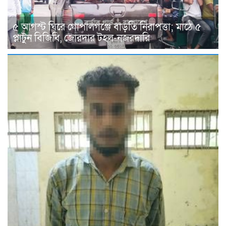
৫ আগস্ট ঘিরে গোপালগঞ্জে বাড়তি নিরাপত্তা; মাঠে ৫
প্লাটুন বিজিবি, জোরদার টহল-নজরদারি