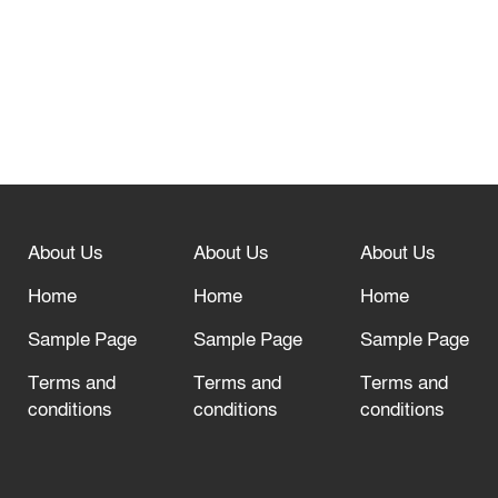
নবীনগরে সোলার সিস্টেমে অনাবাদি জমিতে
আউশ আবাদে কৃষকের ভাগ্য বদল
বিশ্ব ফুটবলের সর্বোচ্চ নিয়ন্ত্রক সংস্থার সাথে
“অসহযোগ” আন্দোলনের হুমকি
About Us
About Us
About Us
আল্লাহ তাআলা তাঁর বান্দার জন্য তাওবার
দরজা খোলা রেখেছেন
Home
Home
Home
Sample Page
Sample Page
Sample Page
Terms and
Terms and
Terms and
conditions
conditions
conditions