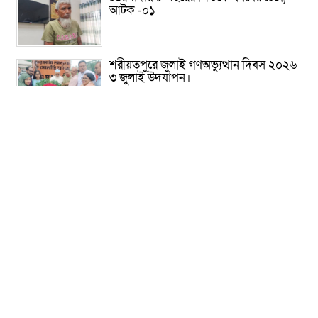
আটক -০১
শরীয়তপুরে জুলাই গণঅভ্যুত্থান দিবস ২০২৬
৩ জুলাই উদযাপন।
৫ আগস্ট ঘিরে গোপালগঞ্জে বাড়তি নিরাপত্তা;
মাঠে ৫ প্লাটুন বিজিবি, জোরদার টহল-
নজরদারি
দোয়ারাবাজারে শিশুকে ফুসলিয়ে বলাৎকার,
যুবক গ্রেপ্তার
তেরখাদায় সোনালী ব্যাংকের বর্ণাঢ্য
শোভাযাত্রা, লিফলেট বিতরণ