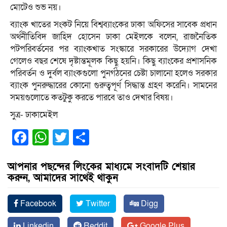
মোটেও শুভ নয়।
ব্যাংক খাতের সংকট নিয়ে বিশ্বব্যাংকের ঢাকা অফিসের সাবেক প্রধান
অর্থনীতিবিদ জাহিদ হোসেন ঢাকা মেইলকে বলেন, রাজনৈতিক
পটপরিবর্তনের পর ব্যাংকখাত সংস্কারে সরকারের উদ্যোগ দেখা
গেলেও বছর শেষে দৃষ্টান্তমূলক কিছু হয়নি। কিছু ব্যাংকের প্রশাসনিক
পরিবর্তন ও দুর্বল ব্যাংকগুলো পুনর্গঠনের চেষ্টা চালানো হলেও সরকার
ব্যাংক পুনরুদ্ধারের কোনো গুরুত্বপূর্ণ সিদ্ধান্ত গ্রহণ করেনি। সামনের
সময়গুলোতে কতটুকু করতে পারবে তাও দেখার বিষয়।
সুত্র- ঢাকামেইল
Facebook
WhatsApp
Twitter
Share
আপনার পছন্দের লিংকের মাধ্যমে সংবাদটি শেয়ার
করুন, আমাদের সাথেই থাকুন
Facebook
Twitter
Digg
Linkedin
Reddit
Google Plus