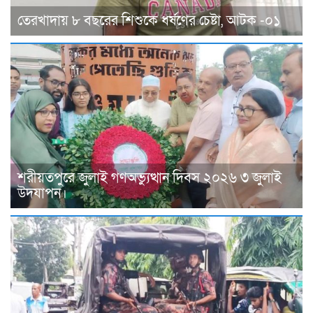
তেরখাদায় ৮ বছরের শিশুকে ধর্ষণের চেষ্টা, আটক -০১
শরীয়তপুরে জুলাই গণঅভ্যুত্থান দিবস ২০২৬ ৩ জুলাই
উদযাপন।