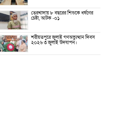
তেরখাদায় ৮ বছরের শিশুকে ধর্ষণের
চেষ্টা, আটক -০১
শরীয়তপুরে জুলাই গণঅভ্যুত্থান দিবস
২০২৬ ৩ জুলাই উদযাপন।
৫ আগস্ট ঘিরে গোপালগঞ্জে বাড়তি
নিরাপত্তা; মাঠে ৫ প্লাটুন বিজিবি,
জোরদার টহল-নজরদারি
দোয়ারাবাজারে শিশুকে ফুসলিয়ে
বলাৎকার, যুবক গ্রেপ্তার
তেরখাদায় সোনালী ব্যাংকের বর্ণাঢ্য
শোভাযাত্রা, লিফলেট বিতরণ