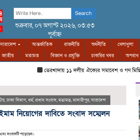
Search
শুক্রবার, ০৭ অগাস্ট ২০২৬, ০৩:৫৩
পূর্বাহ্ন
সারাদেশ
আন্তর্জাতিক
রাজনীতি
অর্থনীতি
খেলাধুলা
জাতীয়
মতামত
বিজ্ঞান ও প্রযুক্তি
চাকরির খবর
অপরাধ
তেরখাদায় ১১ দলীয় ঐক্যের সমাবেশ ও গণ মিছিল
তীয়
,
ঢাকা বিভাগ
,
ধর্ম
,
প্রধান সংবাদ
,
মতামত
,
মাদারীপুর
,
সারাদেশ
ইমাম নিয়োগের দাবিতে সংবাদ সম্মেলন
এবং সংবাদটি পড়েছেন।