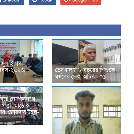
 জুলাই গণ
ন দিবস-২০২৬
তেরখাদায় ৮ বছরের শিশুকে
ধর্ষণের চেষ্টা, আটক -০১
ঘিরে গোপালগঞ্জে
পত্তা; মাঠে ৫
িজিবি, জোরদার টহল-