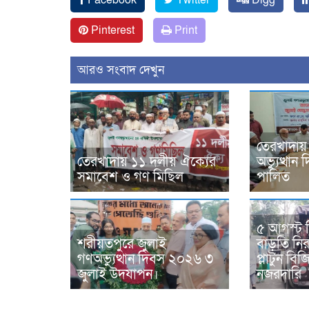
Pinterest
Print
আরও সংবাদ দেখুন
তেরখাদায়
তেরখাদায় ১১ দলীয় ঐক্যের
অভ্যুত্থা
সমাবেশ ও গণ মিছিল
পালিত
৫ আগস্ট 
শরীয়তপুরে জুলাই
বাড়তি নিরা
গণঅভ্যুত্থান দিবস ২০২৬ ৩
প্লাটুন ব
জুলাই উদযাপন।
নজরদারি