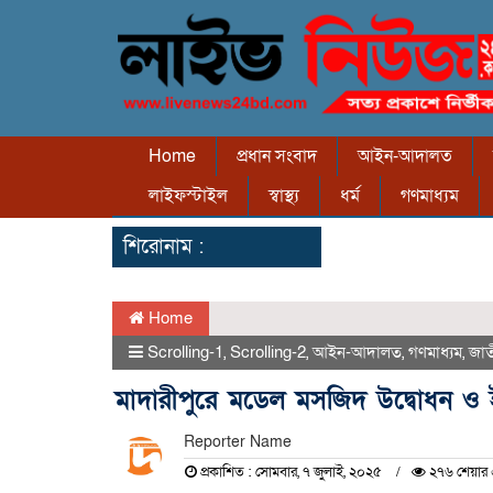
Home
প্রধান সংবাদ
আইন-আদালত
লাইফস্টাইল
স্বাস্থ্য
ধর্ম
গণমাধ্যম
শিরোনাম :
Home
Scrolling-1
,
Scrolling-2
,
আইন-আদালত
,
গণমাধ্যম
,
জা
মাদারীপুরে মডেল মসজিদ উদ্বোধন ও 
Reporter Name
প্রকাশিত : সোমবার, ৭ জুলাই, ২০২৫
২৭৬ শেয়ার 