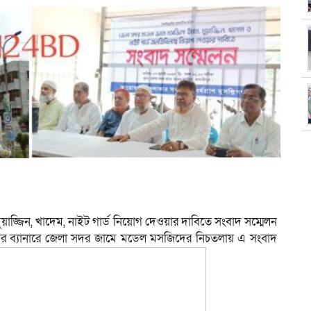
াজ্জিন, খাদেম, নাইট গার্ড নিয়োগ দেওয়ার দাবিতে সংবাদ সম্মেলন
িদের ব্যানারে জেলা সদর জামে মডেল মসজিদের নিচতলায় এ সংবাদ