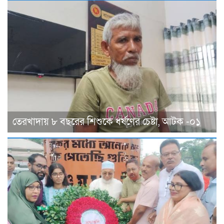
তেরখাদায় ৮ বছরের শিশুকে ধর্ষণের চেষ্টা, আটক -০১