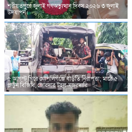
শরীয়তপুরে জুলাই গণঅভ্যুত্থান দিবস ২০২৬ ৩ জুলাই
উদযাপন।
৫ আগস্ট ঘিরে গোপালগঞ্জে বাড়তি নিরাপত্তা; মাঠে ৫
প্লাটুন বিজিবি, জোরদার টহল-নজরদারি