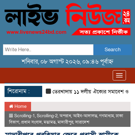
Search
শনিবার, ০৮ অগাস্ট ২০২৬, ০৯:৪৬ পূর্বাহ্ন
Toggl
navig
শিরোনাম :
তেরখাদায় ১১ দলীয় ঐক্যের সমাবেশ ও গণ মিছিল
Home
Scrolling-1
,
Scrolling-2
,
অপরাধ
,
আইন-আদালত
,
গণমাধ্যম
,
ঢাকা
বিভাগ
,
প্রধান সংবাদ
,
মতামত
,
মাদারীপুর
,
সারাদেশ