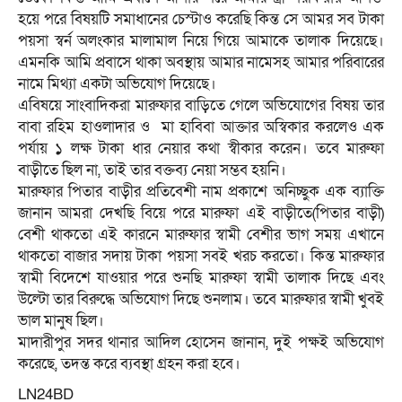
হয়ে পরে বিষয়টি সমাধানের চেস্টাও করেছি কিন্ত সে আমর সব টাকা
পয়সা স্বর্ন অলংকার মালামাল নিয়ে গিয়ে আমাকে তালাক দিয়েছে।
এমনকি আমি প্রবাসে থাকা অবস্থায় আমার নামেসহ আমার পরিবারের
নামে মিথ্যা একটা অভিযোগ দিয়েছে।
এবিষয়ে সাংবাদিকরা মারুফার বাড়িতে গেলে অভিযোগের বিষয় তার
বাবা রহিম হাওলাদার ও মা হাবিবা আক্তার অস্বিকার করলেও এক
পর্যায় ১ লক্ষ টাকা ধার নেয়ার কথা স্বীকার করেন। তবে মারুফা
বাড়ীতে ছিল না, তাই তার বক্তব্য নেয়া সম্ভব হয়নি।
মারুফার পিতার বাড়ীর প্রতিবেশী নাম প্রকাশে অনিচ্ছুক এক ব্যাক্তি
জানান আমরা দেখছি বিয়ে পরে মারুফা এই বাড়ীতে(পিতার বাড়ী)
বেশী থাকতো এই কারনে মারুফার স্বামী বেশীর ভাগ সময় এখানে
থাকতো বাজার সদায় টাকা পয়সা সবই খরচ করতো। কিন্ত মারুফার
স্বামী বিদেশে যাওয়ার পরে শুনছি মারুফা স্বামী তালাক দিছে এবং
উল্টো তার বিরুদ্ধে অভিযোগ দিছে শুনলাম। তবে মারুফার স্বামী খুবই
ভাল মানুষ ছিল।
মাদারীপুর সদর থানার আদিল হোসেন জানান, দুই পক্ষই অভিযোগ
করেছে, তদন্ত করে ব্যবস্থা গ্রহন করা হবে।
LN24BD