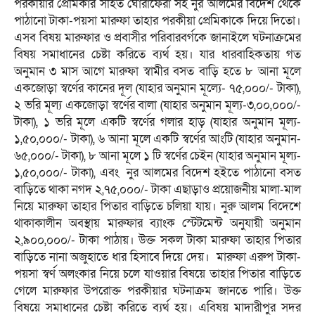
পরকীয়ার প্রেমিকার সহিত ঘোরাফেরা সহ নুর আলমের বিদেশ থেকে
পাঠানো টাকা-পয়সা মারুফা তাহার পরকীয়া প্রেমিকাকে দিয়ে দিতো।
এসব বিষয় মারুফার ও প্রবাসীর পরিবারবর্গকে জানাইলে ঘটনাক্রমের
বিষয় সমাধানের চেষ্টা করিতে ব্যর্থ হয়। যার ধারবাহিকতায় গত
অনুমান ৩ মাস আগে মারুফা স্বামীর বসত বাড়ি হতে ৮ আনা মূলে
একজোড়া স্বর্ণের কানের দূল (যাহার অনুমান মূল্যে- ৭৫,০০০/- টাকা),
২ ভরি মূল্য একজোড়া স্বর্ণের বালা (যাহার অনুমান মূল্য-৩,০০,০০০/-
টাকা), ১ ভরি মূলে একটি স্বর্ণের গলার হাড় (যাহার অনুমান মূল্য-
১,৫০,০০০/- টাকা), ৬ আনা মূলে একটি স্বর্ণের আংটি (যাহার অনুমান-
৬৫,০০০/- টাকা), ৮ আনা মূলে ১ টি স্বর্ণের চেইন (যাহার অনুমান মূল্য-
১,৫০,০০০/- টাকা), এবং নুর আলমের বিদেশ হইতে পাঠানো বসত
বাড়িতে থাকা নগদ ২,৭৫,০০০/- টাকা এছাড়াও প্রয়োজনীয় মালা-মাল
নিয়ে মারুফা তাহার পিতার বাড়িতে চলিয়া যায়। নুরু আলম বিদেশে
থাকাকালীন অবস্থায় মারুফার ব্যাংক স্টেটমেন্ট অনুযায়ী অনুমান
২,৯০০,০০০/- টাকা পাঠায়। উক্ত সকল টাকা মারুফা তাহার পিতার
বাড়িতে নানা অজুহাতে ধার হিসাবে দিয়ে দেয়। মারুফা এরুপ টাকা-
পয়সা স্বর্ণ অলংকার নিয়ে চলে যাওয়ার বিষয়ে তাহার পিতার বাড়িতে
গেলে মারুফার উপরোক্ত পরকীয়ার ঘটনাক্রম জানতে পারি। উক্ত
বিষয়ে সমাধানের চেষ্টা করিতে ব্যর্থ হয়। এবিষয় মাদারীপুর সদর