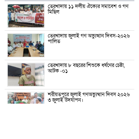
তেরখাদায় ১১ দলীয় ঐক্যের সমাবেশ ও গণ
মিছিল
তেরখাদায় জুলাই গণ অভ্যুত্থান দিবস-২০২৬
পালিত
তেরখাদায় ৮ বছরের শিশুকে ধর্ষণের চেষ্টা,
আটক -০১
শরীয়তপুরে জুলাই গণঅভ্যুত্থান দিবস ২০২৬
৩ জুলাই উদযাপন।
৫ আগস্ট ঘিরে গোপালগঞ্জে বাড়তি নিরাপত্তা;
মাঠে ৫ প্লাটুন বিজিবি, জোরদার টহল-
নজরদারি