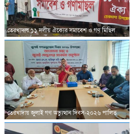
তেরখাদায় ১১ দলীয় ঐক্যের সমাবেশ ও গণ মিছিল
তেরখাদায় জুলাই গণ অভ্যুত্থান দিবস-২০২৬ পালিত