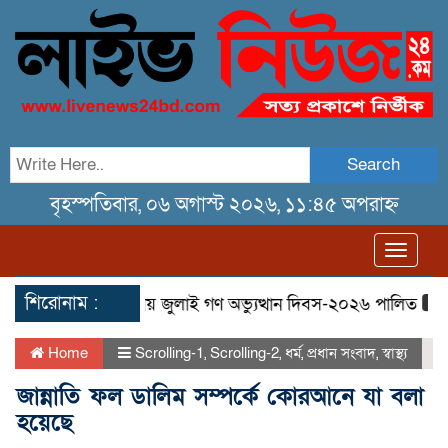
Search
বৃহস্পতিবার, ০৬ অগাস্ট ২০২৬, ১১:৪৫ অপরাহ্ন
Toggl
navig
শিরোনাম :
ছিল
তেরখাদায় জুলাই গণ অভ্যুত্থান দিবস-২০২৬ পালিত
তেরখাদ
Home
Scrolling-1
,
Scrolling-2
,
ধর্ম
,
প্রধান সংবাদ
,
স্বাস্থ্য
জান্নাতি ফল ডালিম সম্পর্কে কোরআনে যা বলা
হয়েছে