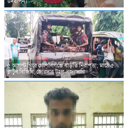
উদযাপন।
৫ আগস্ট ঘিরে গোপালগঞ্জে বাড়তি নিরাপত্তা; মাঠে ৫
প্লাটুন বিজিবি, জোরদার টহল-নজরদারি