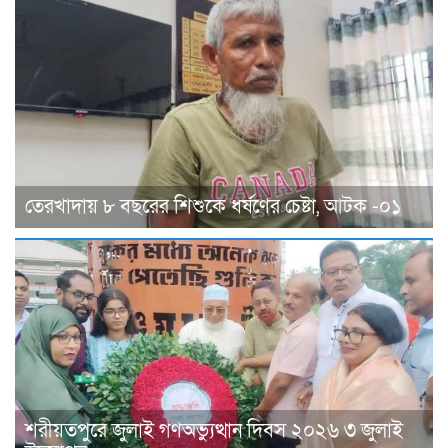
তেরখাদায় ৮ বছরের শিশুকে ধর্ষণের চেষ্টা, আটক -০১
শরীয়তপুরে জুলাই গণঅভ্যুত্থান দিবস ২০২৬ ৩ জুলাই