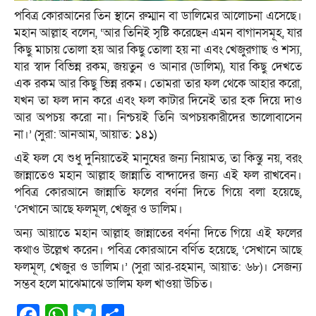
পবিত্র কোরআনের তিন স্থানে রুম্মান বা ডালিমের আলোচনা এসেছে।
মহান আল্লাহ বলেন, ‘আর তিনিই সৃষ্টি করেছেন এমন বাগানসমূহ, যার
কিছু মাচায় তোলা হয় আর কিছু তোলা হয় না এবং খেজুরগাছ ও শস্য,
যার স্বাদ বিভিন্ন রকম, জয়তুন ও আনার (ডালিম), যার কিছু দেখতে
এক রকম আর কিছু ভিন্ন রকম। তোমরা তার ফল থেকে আহার করো,
যখন তা ফল দান করে এবং ফল কাটার দিনেই তার হক দিয়ে দাও
আর অপচয় করো না। নিশ্চয়ই তিনি অপচয়কারীদের ভালোবাসেন
না।’ (সুরা: আনআম, আয়াত: ১৪১)
এই ফল যে শুধু দুনিয়াতেই মানুষের জন্য নিয়ামত, তা কিন্তু নয়, বরং
জান্নাতেও মহান আল্লাহ জান্নাতি বান্দাদের জন্য এই ফল রাখবেন।
পবিত্র কোরআনে জান্নাতি ফলের বর্ণনা দিতে গিয়ে বলা হয়েছে,
‘সেখানে আছে ফলমূল, খেজুর ও ডালিম।
অন্য আয়াতে মহান আল্লাহ জান্নাতের বর্ণনা দিতে গিয়ে এই ফলের
কথাও উল্লেখ করেন। পবিত্র কোরআনে বর্ণিত হয়েছে, ‘সেখানে আছে
ফলমূল, খেজুর ও ডালিম।’ (সুরা আর-রহমান, আয়াত: ৬৮)। সেজন্য
সম্ভব হলে মাঝেমাঝে ডালিম ফল খাওয়া উচিত।
Facebook
WhatsApp
Twitter
Share