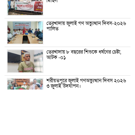
মিছিল
তেরখাদায় জুলাই গণ অভ্যুত্থান দিবস-২০২৬
পালিত
তেরখাদায় ৮ বছরের শিশুকে ধর্ষণের চেষ্টা,
আটক -০১
শরীয়তপুরে জুলাই গণঅভ্যুত্থান দিবস ২০২৬
৩ জুলাই উদযাপন।
৫ আগস্ট ঘিরে গোপালগঞ্জে বাড়তি নিরাপত্তা;
মাঠে ৫ প্লাটুন বিজিবি, জোরদার টহল-
নজরদারি
দোয়ারাবাজারে শিশুকে ফুসলিয়ে বলাৎকার,