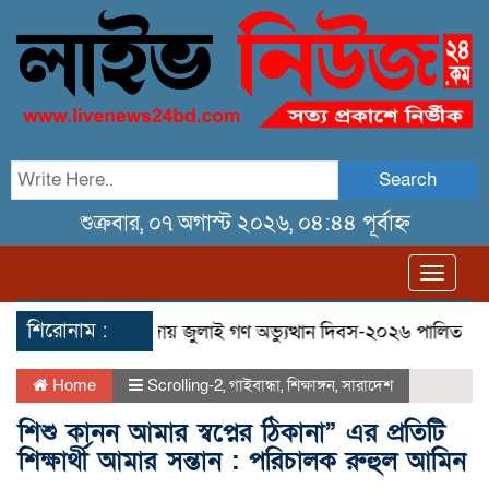
Search
শুক্রবার, ০৭ অগাস্ট ২০২৬, ০৪:৪৪ পূর্বাহ্ন
Toggl
navig
শিরোনাম :
 মিছিল
তেরখাদায় জুলাই গণ অভ্যুত্থান দিবস-২০২৬ পালিত
তের
Home
Scrolling-2
,
গাইবান্ধা
,
শিক্ষাঙ্গন
,
সারাদেশ
শিশু কানন আমার স্বপ্নের ঠিকানা” এর প্রতিটি
শিক্ষার্থী আমার সন্তান : পরিচালক রুহুল আমিন