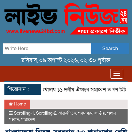
Search
রবিবার, ০৯ অগাস্ট ২০২৬, ০২:৩০ পূর্বাহ্ন
Toggl
navig
শিরোনাম :
তেরখাদায় ১১ দলীয় ঐক্যের সমাবেশ ও গণ মিছিল
তের
Home
Scrolling-1
,
Scrolling-2
,
আন্তর্জাতিক
,
গণমাধ্যম
,
জাতীয়
,
প্রধান
সংবাদ
,
সারাদেশ