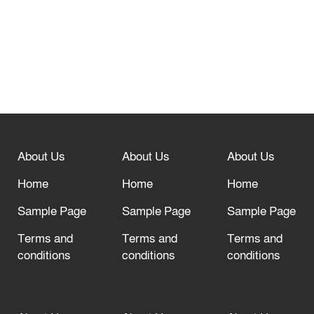
নবীনগরে সোলার সিস্টেমে অনাবাদি জমিতে
আউশ আবাদে কৃষকের ভাগ্য বদল
বিশ্ব ফুটবলের সর্বোচ্চ নিয়ন্ত্রক সংস্থার সাথে
“অসহযোগ” আন্দোলনের হুমকি
About Us
About Us
About Us
আল্লাহ তাআলা তাঁর বান্দার জন্য তাওবার
দরজা খোলা রেখেছেন
Home
Home
Home
Sample Page
Sample Page
Sample Page
Terms and
Terms and
Terms and
conditions
conditions
conditions