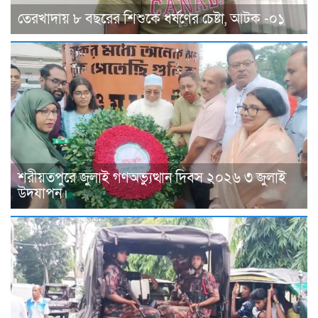
তেরখাদায় ৮ বছরের শিশুকে ধর্ষণের চেষ্টা, আটক -০১
শরীয়তপুরে জুলাই গণঅভ্যুত্থান দিবস ২০২৬ ৩ জুলাই
উদযাপন।