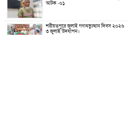
আটক -০১
শরীয়তপুরে জুলাই গণঅভ্যুত্থান দিবস ২০২৬
৩ জুলাই উদযাপন।
৫ আগস্ট ঘিরে গোপালগঞ্জে বাড়তি নিরাপত্তা;
মাঠে ৫ প্লাটুন বিজিবি, জোরদার টহল-
নজরদারি
দোয়ারাবাজারে শিশুকে ফুসলিয়ে বলাৎকার,
যুবক গ্রেপ্তার
তেরখাদায় সোনালী ব্যাংকের বর্ণাঢ্য
শোভাযাত্রা, লিফলেট বিতরণ