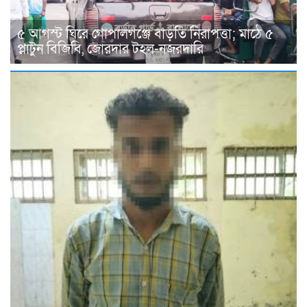
৫ আগস্ট ঘিরে গোপালগঞ্জে বাড়তি নিরাপত্তা; মাঠে ৫
প্লাটুন বিজিবি, জোরদার টহল-নজরদারি