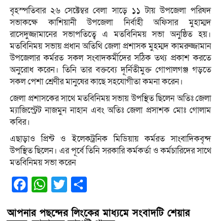
বৃহস্পতিবার ২৬ সেক্টেম্বর বেলা সাড়ে ১১ টায় উপজেলা পরিষদ
সভাকক্ষে কাশিয়ানী উপজেলা নির্বাহী অফিসার মুহাম্মদ
রাসেদুজ্জামানের সভাপতিত্বে এ মতবিনিময় সভা অনুষ্ঠিত হয়।
মতবিনিময় সভায় প্রধান অতিথি জেলা প্রশাসক মুহম্মদ কামরুজ্জামান
উপজেলার কর্মরত সকল সংবাদকর্মীদের সঠিক তথ্য প্রকাশ করতে
অনুরোধ করেন। তিনি তার বক্তব্যে দূর্নিতীমুক্ত গোপালগঞ্জ গড়তে
সকল পেশা শ্রেণীর মানুষের কাছে সহযোগীতা কমনা করেন।
জেলা প্রশাসকের সাথে মতবিনিময় সভায় উপস্থিত ছিলেন অতিঃ জেলা
ম্যাজিস্ট্রেট নাজমুন নাহান এবং অতিঃ জেলা প্রসাশক মোঃ গোলাম
কবির।
এছাড়াও প্রিন্ট ও ইলেকট্রনিক মিডিয়ায় কর্মরত সাংবাদিকবৃন্দ
উপস্থিত ছিলেন। এর পূর্বে তিনি সরকারি কর্মকর্তা ও কর্মচারিদের সাথে
মতবিনিময় সভা করেন
Facebook
WhatsApp
Twitter
Share
আপনার পছন্দের লিংকের মাধ্যমে সংবাদটি শেয়ার