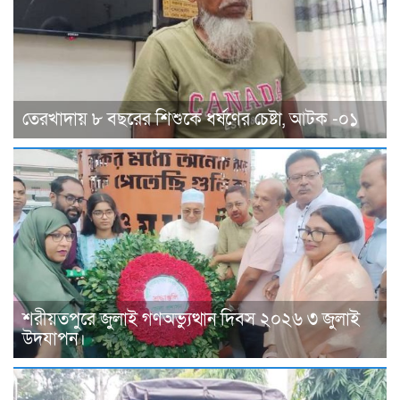
তেরখাদায় ৮ বছরের শিশুকে ধর্ষণের চেষ্টা, আটক -০১
শরীয়তপুরে জুলাই গণঅভ্যুত্থান দিবস ২০২৬ ৩ জুলাই
উদযাপন।