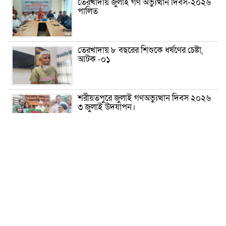
তেরখাদায় জুলাই গণ অভ্যুত্থান দিবস-২০২৬
পালিত
তেরখাদায় ৮ বছরের শিশুকে ধর্ষণের চেষ্টা,
আটক -০১
শরীয়তপুরে জুলাই গণঅভ্যুত্থান দিবস ২০২৬
৩ জুলাই উদযাপন।
৫ আগস্ট ঘিরে গোপালগঞ্জে বাড়তি নিরাপত্তা;
মাঠে ৫ প্লাটুন বিজিবি, জোরদার টহল-
নজরদারি
দোয়ারাবাজারে শিশুকে ফুসলিয়ে বলাৎকার,
যুবক গ্রেপ্তার