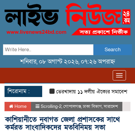
Search
শনিবার, ০৮ অগাস্ট ২০২৬, ০৭:২৬ অপরাহ্ন
Toggl
navig
শিরোনাম :
তেরখাদায় ১১ দলীয় ঐক্যের সমাবেশ ও গণ মি
Home
Scrolling-2
,
গোপালগঞ্জ
,
ঢাকা বিভাগ
,
সারাদেশ
কাশিয়ানীতে নবাগত জেলা প্রশাসকের সাথে
কর্মরত সাংবাদিকদের মতবিনিময় সভা