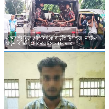
৫ আগস্ট ঘিরে গোপালগঞ্জে বাড়তি নিরাপত্তা; মাঠে ৫
প্লাটুন বিজিবি, জোরদার টহল-নজরদারি