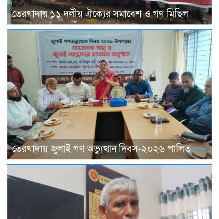
তেরখাদায় ১১ দলীয় ঐক্যের সমাবেশ ও গণ মিছিল
তেরখাদায় জুলাই গণ অভ্যুত্থান দিবস-২০২৬ পালিত