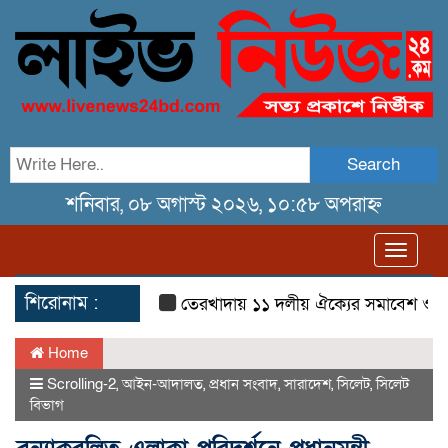
Search
শনিবার, ০৮ অগাস্ট ২০২৬, ১০:৫৮ অপরাহ্ন
Toggl
navig
শিরোনাম :
তেরখাদায় ১১ দলীয় ঐক্যের সমাবেশ ও গণ মি
Home
Scrolling-2
,
আইন-আদালত
,
প্রধান সংবাদ
,
সারাদেশ
,
সিলেট
,
সিলেট
বিভাগ