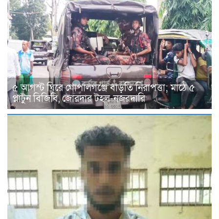
৫ আগস্ট ঘিরে গোপালগঞ্জে বাড়তি নিরাপত্তা; মাঠে ৫
প্লাটুন বিজিবি, জোরদার টহল-নজরদারি