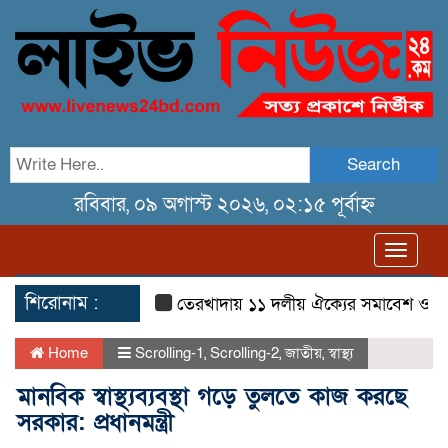
Search
রবিবার, ০৯ অগাস্ট ২০২৬, ০২:১৫ পূর্বাহ্ন
Toggl
navig
শিরোনাম :
তেরখাদায় ১১ দলীয় ঐক্যের সমাবেশ ও গণ মিছি
Home
Scrolling-1
,
Scrolling-2
,
জাতীয়
,
স্বাস্থ্য
মানবিক স্বাস্থ্যব্যবস্থা গড়ে তুলতে কাজ করছে
সরকার: প্রধানমন্ত্রী