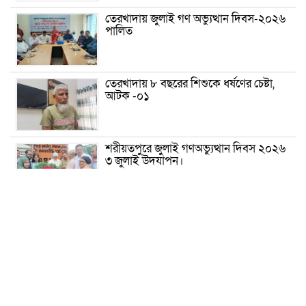
তেরখাদায় জুলাই গণ অভ্যুত্থান দিবস-২০২৬
পালিত
তেরখাদায় ৮ বছরের শিশুকে ধর্ষণের চেষ্টা,
আটক -০১
শরীয়তপুরে জুলাই গণঅভ্যুত্থান দিবস ২০২৬
৩ জুলাই উদযাপন।
৫ আগস্ট ঘিরে গোপালগঞ্জে বাড়তি নিরাপত্তা;
মাঠে ৫ প্লাটুন বিজিবি, জোরদার টহল-
নজরদারি
দোয়ারাবাজারে শিশুকে ফুসলিয়ে বলাৎকার,
যুবক গ্রেপ্তার