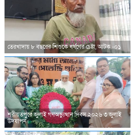
তেরখাদায় ৮ বছরের শিশুকে ধর্ষণের চেষ্টা, আটক -০১
শরীয়তপুরে জুলাই গণঅভ্যুত্থান দিবস ২০২৬ ৩ জুলাই
উদযাপন।