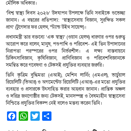
মৌলিক অধিকার।
‘বিশ্ব স্বাস্থ্য দিবস ২০২৬’ উদযাপন উপলক্ষে তিনি সবাইকে শুভেচ্ছা
জানান। এ বছরের প্রতিপাদ্য: ‘স্বাস্থ্যসেবায় বিজ্ঞান, সুরক্ষিত সকল
প্রাণ’ (টুগেদার ফর হেলথ, স্ট্যান্ড উইথ সায়েন্স)।
প্রধানমন্ত্রী তার বক্তব্যে ‘এক স্বাস্থ্য’ (ওয়ান হেলথ) ধারণার ওপর গুরুত্ব
আরোপ করে বলেন, মানুষ, পশুপাখি ও পরিবেশ- এই তিন উপাদানের
নিরাপত্তা পরস্পরের ওপর নির্ভরশীল। এ লক্ষ্য বাস্তবায়নে
চিকিৎসাবিজ্ঞান, কৃষিবিজ্ঞান, প্রাণিবিজ্ঞান ও পরিবেশবিজ্ঞানকে
সমন্বিত করে গবেষণা ও টেকসই প্রযুক্তির ব্যবহার জরুরি।
তিনি কৃত্রিম বুদ্ধিমত্তা (এআই), মেশিন লার্নিং (এমএল), ভার্চুয়াল
রিয়েলিটি (ভিআর) ও অগমেন্টেড রিয়েলিটি (এআর)-এর মতো প্রযুক্তির
ব্যবহার ও প্রসারকে উৎসাহিত করার আহ্বান জানান। প্রান্তিক অঞ্চল
ও দরিদ্র জনগোষ্ঠীর জন্য টেকসই, মানসম্পন্ন ও বৈষম্যহীন স্বাস্থ্যসেবা
নিশ্চিতে প্রযুক্তির বিকল্প নেই বলেও মন্তব্য করেন তিনি।
Facebook
WhatsApp
Twitter
Share