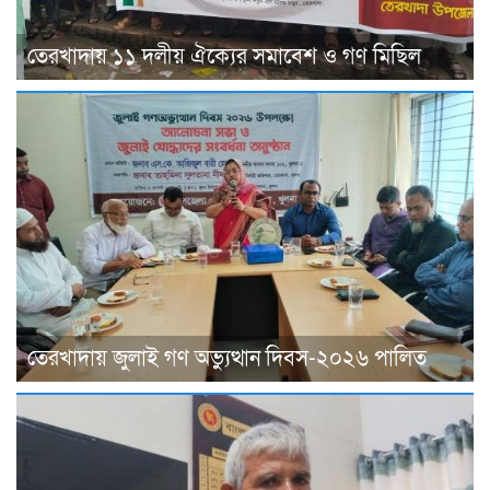
তেরখাদায় ১১ দলীয় ঐক্যের সমাবেশ ও গণ মিছিল
তেরখাদায় জুলাই গণ অভ্যুত্থান দিবস-২০২৬ পালিত