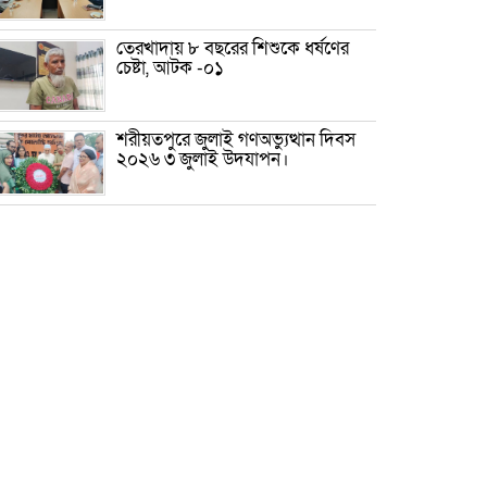
তেরখাদায় ৮ বছরের শিশুকে ধর্ষণের
চেষ্টা, আটক -০১
শরীয়তপুরে জুলাই গণঅভ্যুত্থান দিবস
২০২৬ ৩ জুলাই উদযাপন।
৫ আগস্ট ঘিরে গোপালগঞ্জে বাড়তি
নিরাপত্তা; মাঠে ৫ প্লাটুন বিজিবি,
জোরদার টহল-নজরদারি
দোয়ারাবাজারে শিশুকে ফুসলিয়ে
বলাৎকার, যুবক গ্রেপ্তার
তেরখাদায় সোনালী ব্যাংকের বর্ণাঢ্য
শোভাযাত্রা, লিফলেট বিতরণ