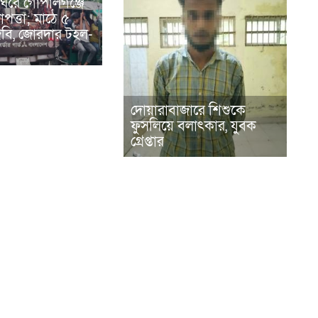
ঘিরে গোপালগঞ্জে
পত্তা; মাঠে ৫
িজিবি, জোরদার টহল-
দোয়ারাবাজারে শিশুকে
ফুসলিয়ে বলাৎকার, যুবক
গ্রেপ্তার