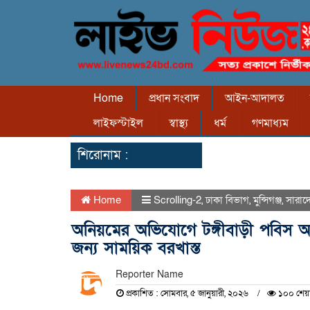
Home
প্রধান সংবাদ
আইন-আদালত
লাইফস্টাইল
স্বাস্থ্য
ধর্ম
গণমাধ্যম
শিরোনাম :
Home
Scrolling-2
,
ঢাকা বিভাগ
,
মুন্সিগঞ্জ
,
সারাদ
অনিয়মের অভিযোগে টঙ্গীবাড়ী পবিস অফি
জন্য সাময়িক বরখাস্ত
Reporter Name
প্রকাশিত : সোমবার, ৫ জানুয়ারী, ২০২৬
১০০ শেয়া