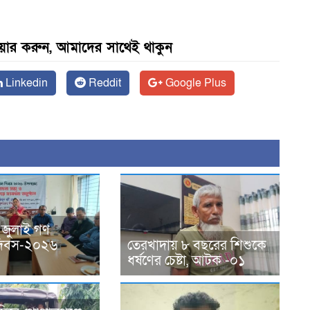
েয়ার করুন, আমাদের সাথেই থাকুন
Linkedin
Reddit
Google Plus
 জুলাই গণ
ন দিবস-২০২৬
তেরখাদায় ৮ বছরের শিশুকে
ধর্ষণের চেষ্টা, আটক -০১