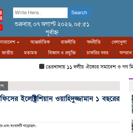
Search
শুক্রবার, ০৭ অগাস্ট ২০২৬, ০৫:৫১
পূর্বাহ্ন
সারাদেশ
আন্তর্জাতিক
রাজনীতি
অর্থনীতি
খেলাধুলা
জাতীয়
মতামত
বিজ্ঞান ও প্রযুক্তি
চাকরির খবর
অপরাধ
তেরখাদায় ১১ দলীয় ঐক্যের সমাবেশ ও গণ মিছিল
েশ
সের ইলেক্ট্রিশিয়ান ওয়াহিদুজ্জামান ১ বছরের
র এবং সংবাদটি পড়েছেন।