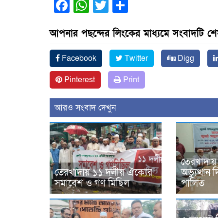
Facebook
WhatsApp
Twitter
Share
আপনার পছন্দের লিংকের মাধ্যমে সংবাদটি শ
Facebook
Twitter
Digg
Pinterest
Print
আরও সংবাদ দেখুন
তেরখাদায়
তেরখাদায় ১১ দলীয় ঐক্যের
অভ্যুত্থা
সমাবেশ ও গণ মিছিল
পালিত