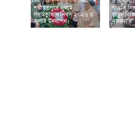
৫ আগস্ট 
শরীয়তপুরে জুলাই
বাড়তি নিরা
গণঅভ্যুত্থান দিবস ২০২৬ ৩
প্লাটুন ব
জুলাই উদযাপন।
নজরদারি