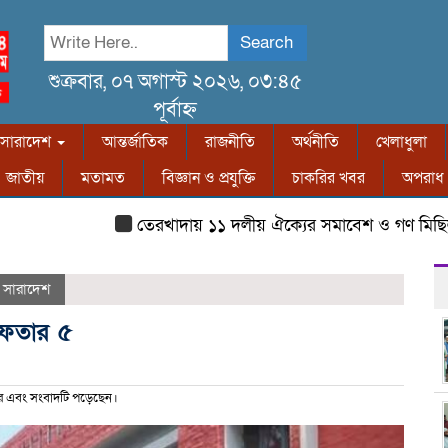
Search
শুক্রবার, ০৭ অগাস্ট ২০২৬, ০৩:৪৫
পূর্বাহ্ন
সারাদেশ
আন্তর্জাতিক
রাজনীতি
অর্থনীতি
খেলাধুলা
জাতীয়
মতামত
বিজ্ঞান ও প্রযুক্তি
চাকরির খবর
অপরাধ
তেরখাদায় ১১ দলীয় ঐক্যের সমাবেশ ও গণ মিছিল
,
সারাদেশ
রেফতার ৫
র এবং সংবাদটি পড়েছেন।