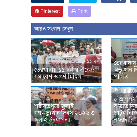
Pinterest
Print
আরও সংবাদ দেখুন
তেরখাদায়
তেরখাদায় ১১ দলীয় ঐক্যের
অভ্যুত্থা
সমাবেশ ও গণ মিছিল
পালিত
৫ আগস্ট 
শরীয়তপুরে জুলাই
বাড়তি নিরা
গণঅভ্যুত্থান দিবস ২০২৬ ৩
প্লাটুন ব
জুলাই উদযাপন।
নজরদারি