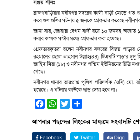
সঞ্জয় শীলঃ
ব্রাহ্মণবাড়িয়ার নবীনগর সদরের কালী বাড়ী মোড়ে গত শুক্
করে গুলাগুলির ঘটনায় ৫ জনকে গ্রেফতার করেছে নবীনগর
জানা যায়, জোহারা বেগম বাদী হয়ে ১০ জনসহ অজ্ঞা
করার কয়েক ঘন্টার মধ্যে গ্রেফতার করা হয়েছে।
গ্রেফতারকৃতরা হলেন নবীনগর সদরের বিজয় পাড়ার সেলি
রহমানের ছেলে আহসান উল্লাহ(৪৪), টিএনটি পাড়ার দুদু ম
জাহিদ মিয়া (১৮) ও নবীনগর পশ্চিম ইউনিয়নের চিত্রি ম
গেছে।
নবীনগর থানার ভারপ্রাপ্ত পুলিশ পরিদর্শক (ওসি) মো
হয়েছে। এ ঘটনায় কাউকে ছাড় দেয়া হবে না।
Facebook
WhatsApp
Twitter
Share
আপনার পছন্দের লিংকের মাধ্যমে সংবাদটি শ
Facebook
Twitter
Digg