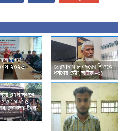
 জুলাই গণ
ন দিবস-২০২৬
তেরখাদায় ৮ বছরের শিশুকে
ধর্ষণের চেষ্টা, আটক -০১
ঘিরে গোপালগঞ্জে
পত্তা; মাঠে ৫
িজিবি, জোরদার টহল-