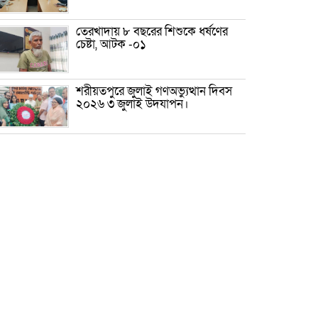
তেরখাদায় ৮ বছরের শিশুকে ধর্ষণের
চেষ্টা, আটক -০১
শরীয়তপুরে জুলাই গণঅভ্যুত্থান দিবস
২০২৬ ৩ জুলাই উদযাপন।
৫ আগস্ট ঘিরে গোপালগঞ্জে বাড়তি
নিরাপত্তা; মাঠে ৫ প্লাটুন বিজিবি,
জোরদার টহল-নজরদারি
দোয়ারাবাজারে শিশুকে ফুসলিয়ে
বলাৎকার, যুবক গ্রেপ্তার
তেরখাদায় সোনালী ব্যাংকের বর্ণাঢ্য
শোভাযাত্রা, লিফলেট বিতরণ