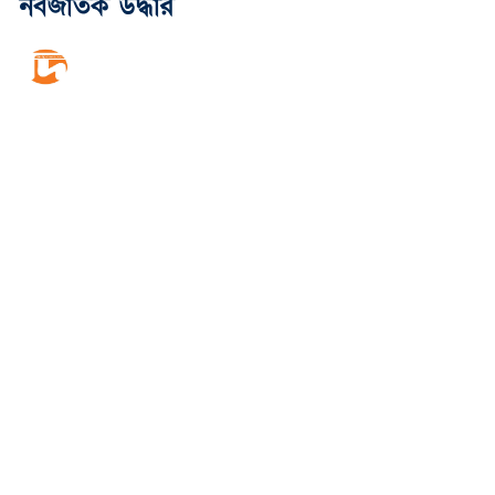
নবজাতক উদ্ধার