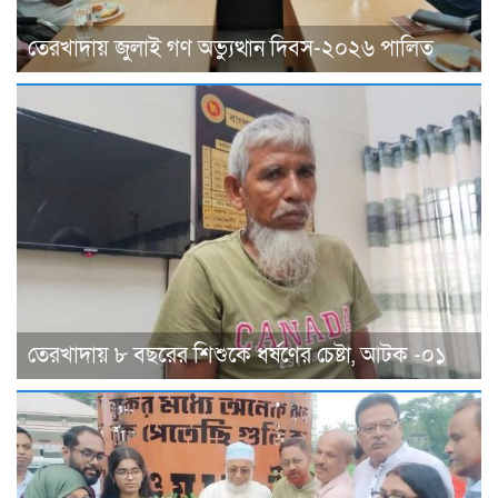
তেরখাদায় জুলাই গণ অভ্যুত্থান দিবস-২০২৬ পালিত
তেরখাদায় ৮ বছরের শিশুকে ধর্ষণের চেষ্টা, আটক -০১