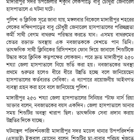
মাদারীপুর সদর উপজেলার শকুনি লেকপাড়ে বাবু চৌধুরী জেনারেল
হাসপাতালে এ ঘটনা ঘটে।
পুলিশ ও ক্লিনিক সূত্রে জানা যায়, মঙ্গলবার বিকেলে মাদারীপুর শহরের
লেকের দক্ষিণপাড়ের বাবু চৌধুরী জেনারেল হাসপাতালের পরিচ্ছন্নতা
কর্মী সাথী বেগম বাথরুম পরিস্কার করতে যান। এসময় বাথরুমের
ভেতর রক্তাক্ত অবস্থায় এক নবজাতককে দেখতে পান তিনি।
তাৎক্ষণিক সাথী ক্লিনিকের রিসিপশনে ফোন দিয়ে জানালে শিশুটিকে
উদ্ধার করে ক্লিনিক কতৃপক্ষের লোকজন। পরে দ্রুত মাদারীপুর ২৫০
শয্যা জেলা হাসপাতালে নিয়ে ভর্তি করা হয়। নবজাতকের অবস্থা
প্রথমে গুরুতর হলেও ধীরে ধীরে উন্নতি হচ্ছে বলে জানিয়েছেন
হাসপাতালের কর্তব্যরত সেবিকা। এ ব্যাপারে প্রয়োজনীয় আইনগত
ব্যবস্থা গ্রহন করা হবে বলে জানিয়েছে পুলিশ।
মাদারীপুর ২৫০ শয্যা জেলা হাসপাতালের সিনিয়র স্টাফ নার্স রিয়া
আক্তার বলেন, নবজাতকের বয়স একদিন। জেলা হাসপাতালে আনার
সময় শিশুটির অবস্থা খারাপ ছিল। তাৎক্ষনিক সেবা প্রদান করায়
উন্নতির দিকে যাচ্ছে।
ঘটনাস্থল পরিদর্শনকারী মাদারীপুর সদর মডেল থানার উপপরিদর্শক
(এসআই) ইকবাল হোসেন বলেন, শিশুটির মা-বাবার পরিচয় খুঁজতে