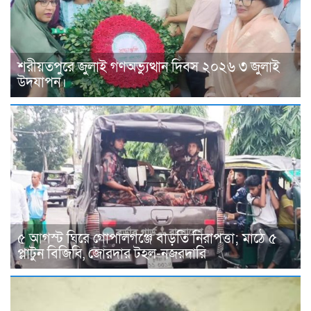
শরীয়তপুরে জুলাই গণঅভ্যুত্থান দিবস ২০২৬ ৩ জুলাই
উদযাপন।
৫ আগস্ট ঘিরে গোপালগঞ্জে বাড়তি নিরাপত্তা; মাঠে ৫
প্লাটুন বিজিবি, জোরদার টহল-নজরদারি