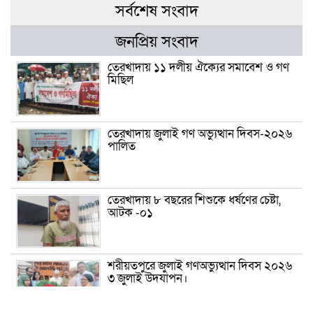
সর্বশেষ সংবাদ
জনপ্রিয় সংবাদ
তেরখাদায় ১১ দলীয় ঐক্যের সমাবেশ ও গণ
মিছিল
তেরখাদায় জুলাই গণ অভ্যুত্থান দিবস-২০২৬
পালিত
তেরখাদায় ৮ বছরের শিশুকে ধর্ষণের চেষ্টা,
আটক -০১
শরীয়তপুরে জুলাই গণঅভ্যুত্থান দিবস ২০২৬
৩ জুলাই উদযাপন।