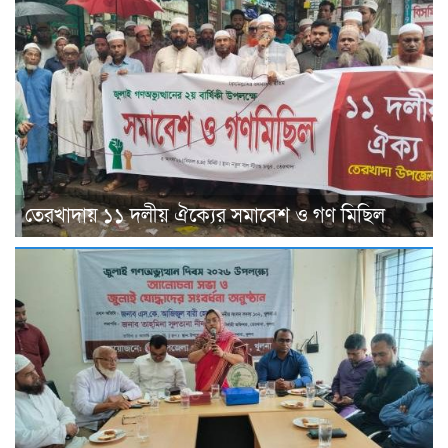
তেরখাদায় ১১ দলীয় ঐক্যের সমাবেশ ও গণ মিছিল