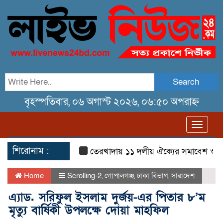
Search
বৃহস্পতিবার, ০৬ অগাস্ট ২০২৬, ০৬:৫০ অপরাহ্ন
Toggl
navig
শিরোনাম :
তেরখাদায় ১১ দলীয় ঐক্যের সমাবেশ ও গণ মিছ
Home
Scrolling-2
,
গোপালগঞ্জ
,
ঢাকা বিভাগ
,
সারাদেশ
এ্যাড. সরিফুল ইসলাম দুর্জয়-এর পিতার ৮’ম
মৃত্যু বার্ষিকী উপলক্ষে দোয়া মাহফিল