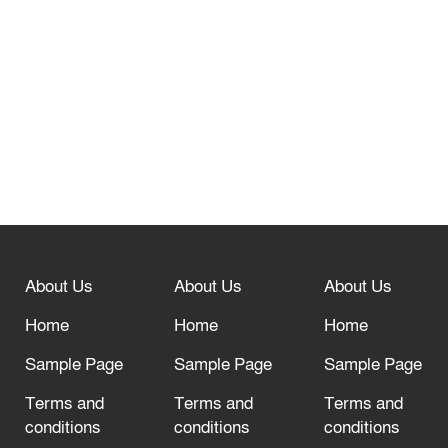
তেরখাদায় সোনালী ব্যাংকের বর্ণাঢ্য
শোভাযাত্রা, লিফলেট বিতরণ
নবীনগরে সোলার সিস্টেমে অনাবাদি জমিতে
আউশ আবাদে কৃষকের ভাগ্য বদল
বিশ্ব ফুটবলের সর্বোচ্চ নিয়ন্ত্রক সংস্থার সাথে
“অসহযোগ” আন্দোলনের হুমকি
About Us
About Us
About Us
আল্লাহ তাআলা তাঁর বান্দার জন্য তাওবার
দরজা খোলা রেখেছেন
Home
Home
Home
Sample Page
Sample Page
Sample Page
Terms and
Terms and
Terms and
conditions
conditions
conditions