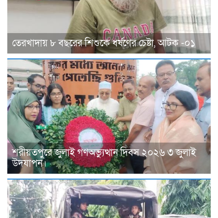
তেরখাদায় ৮ বছরের শিশুকে ধর্ষণের চেষ্টা, আটক -০১
শরীয়তপুরে জুলাই গণঅভ্যুত্থান দিবস ২০২৬ ৩ জুলাই
উদযাপন।