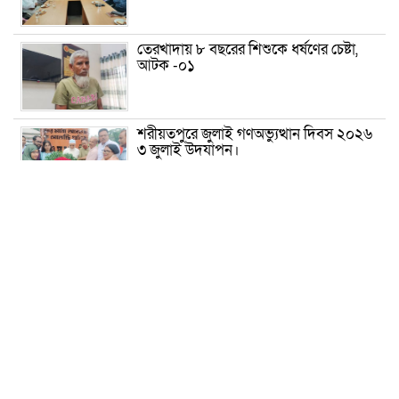
তেরখাদায় ৮ বছরের শিশুকে ধর্ষণের চেষ্টা,
আটক -০১
শরীয়তপুরে জুলাই গণঅভ্যুত্থান দিবস ২০২৬
৩ জুলাই উদযাপন।
৫ আগস্ট ঘিরে গোপালগঞ্জে বাড়তি নিরাপত্তা;
মাঠে ৫ প্লাটুন বিজিবি, জোরদার টহল-
নজরদারি
দোয়ারাবাজারে শিশুকে ফুসলিয়ে বলাৎকার,
যুবক গ্রেপ্তার