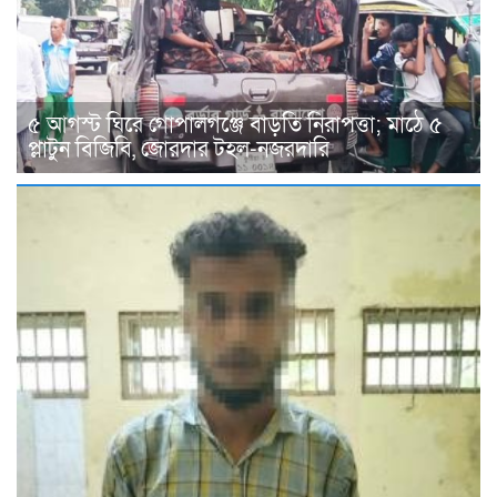
৫ আগস্ট ঘিরে গোপালগঞ্জে বাড়তি নিরাপত্তা; মাঠে ৫
প্লাটুন বিজিবি, জোরদার টহল-নজরদারি