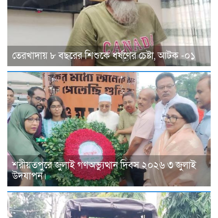
তেরখাদায় ৮ বছরের শিশুকে ধর্ষণের চেষ্টা, আটক -০১
শরীয়তপুরে জুলাই গণঅভ্যুত্থান দিবস ২০২৬ ৩ জুলাই
উদযাপন।