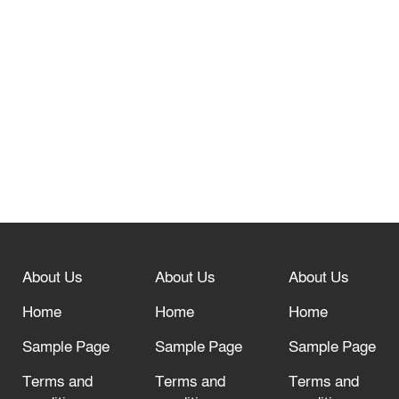
তেরখাদায় সোনালী ব্যাংকের বর্ণাঢ্য
শোভাযাত্রা, লিফলেট বিতরণ
নবীনগরে সোলার সিস্টেমে অনাবাদি জমিতে
আউশ আবাদে কৃষকের ভাগ্য বদল
বিশ্ব ফুটবলের সর্বোচ্চ নিয়ন্ত্রক সংস্থার সাথে
“অসহযোগ” আন্দোলনের হুমকি
About Us
About Us
About Us
আল্লাহ তাআলা তাঁর বান্দার জন্য তাওবার
দরজা খোলা রেখেছেন
Home
Home
Home
Sample Page
Sample Page
Sample Page
Terms and
Terms and
Terms and