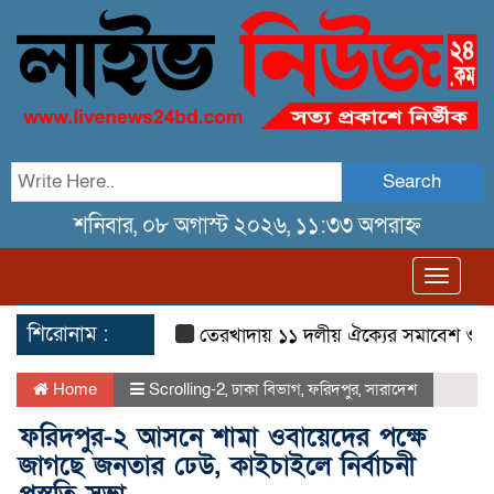
Search
শনিবার, ০৮ অগাস্ট ২০২৬, ১১:৩৩ অপরাহ্ন
Toggl
navig
শিরোনাম :
তেরখাদায় ১১ দলীয় ঐক্যের সমাবেশ ও গণ মিছ
Home
Scrolling-2
,
ঢাকা বিভাগ
,
ফরিদপুর
,
সারাদেশ
ফরিদপুর-২ আসনে শামা ওবায়েদের পক্ষে
জাগছে জনতার ঢেউ, কাইচাইলে নির্বাচনী