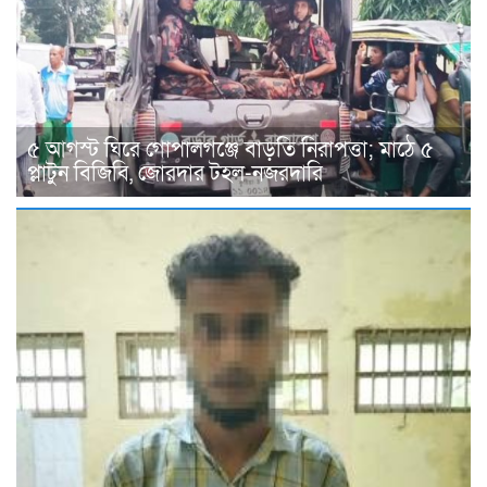
৫ আগস্ট ঘিরে গোপালগঞ্জে বাড়তি নিরাপত্তা; মাঠে ৫
প্লাটুন বিজিবি, জোরদার টহল-নজরদারি