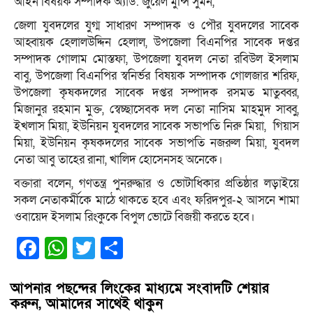
আইন বিষয়ক সম্পাদক অ্যাড. জুয়েল মুন্সি সুমন,
জেলা যুবদলের যুগ্ম সাধারণ সম্পাদক ও পৌর যুবদলের সাবেক
আহ্বায়ক হেলালউদ্দিন হেলাল, উপজেলা বিএনপির সাবেক দপ্তর
সম্পাদক গোলাম মোস্তফা, উপজেলা যুবদল নেতা রবিউল ইসলাম
বাবু, উপজেলা বিএনপির স্বনির্ভর বিষয়ক সম্পাদক গোলজার শরিফ,
উপজেলা কৃষকদলের সাবেক দপ্তর সম্পাদক রসমত মাতুব্বর,
মিজানুর রহমান মুক্ত, স্বেচ্ছাসেবক দল নেতা নাসিম মাহমুদ সাব্বু,
ইখলাস মিয়া, ইউনিয়ন যুবদলের সাবেক সভাপতি নিরু মিয়া, গিয়াস
মিয়া, ইউনিয়ন কৃষকদলের সাবেক সভাপতি নজরুল মিয়া, যুবদল
নেতা আবু তাহের রানা, খালিদ হোসেনসহ অনেকে।
বক্তারা বলেন, গণতন্ত্র পুনরুদ্ধার ও ভোটাধিকার প্রতিষ্ঠার লড়াইয়ে
সকল নেতাকর্মীকে মাঠে থাকতে হবে এবং ফরিদপুর-২ আসনে শামা
ওবায়েদ ইসলাম রিংকুকে বিপুল ভোটে বিজয়ী করতে হবে।
Facebook
WhatsApp
Twitter
Share
আপনার পছন্দের লিংকের মাধ্যমে সংবাদটি শেয়ার
করুন, আমাদের সাথেই থাকুন