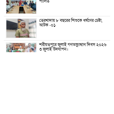
পালিত
তেরখাদায় ৮ বছরের শিশুকে ধর্ষণের চেষ্টা,
আটক -০১
শরীয়তপুরে জুলাই গণঅভ্যুত্থান দিবস ২০২৬
৩ জুলাই উদযাপন।
৫ আগস্ট ঘিরে গোপালগঞ্জে বাড়তি নিরাপত্তা;
মাঠে ৫ প্লাটুন বিজিবি, জোরদার টহল-
নজরদারি
দোয়ারাবাজারে শিশুকে ফুসলিয়ে বলাৎকার,
যুবক গ্রেপ্তার