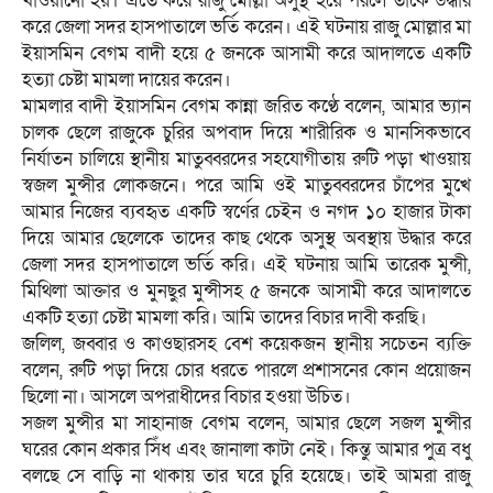
খাওয়ানো হয়। এতে করে রাজু মোল্লা অসুস্থ হয়ে পরলে তাকে উদ্ধার
করে জেলা সদর হাসপাতালে ভর্তি করেন। এই ঘটনায় রাজু মোল্লার মা
ইয়াসমিন বেগম বাদী হয়ে ৫ জনকে আসামী করে আদালতে একটি
হত্যা চেষ্টা মামলা দায়ের করেন।
মামলার বাদী ইয়াসমিন বেগম কান্না জরিত কণ্ঠে বলেন, আমার ভ্যান
চালক ছেলে রাজুকে চুরির অপবাদ দিয়ে শারীরিক ও মানসিকভাবে
নির্যাতন চালিয়ে স্থানীয় মাতুব্বরদের সহযোগীতায় রুটি পড়া খাওয়ায়
স্বজল মুন্সীর লোকজনে। পরে আমি ওই মাতুব্বরদের চাঁপের মুখে
আমার নিজের ব্যবহৃত একটি স্বর্ণের চেইন ও নগদ ১০ হাজার টাকা
দিয়ে আমার ছেলেকে তাদের কাছ থেকে অসুস্থ অবস্থায় উদ্ধার করে
জেলা সদর হাসপাতালে ভর্তি করি। এই ঘটনায় আমি তারেক মুন্সী,
মিথিলা আক্তার ও মুনছুর মুন্সীসহ ৫ জনকে আসামী করে আদালতে
একটি হত্যা চেষ্টা মামলা করি। আমি তাদের বিচার দাবী করছি।
জলিল, জব্বার ও কাওছারসহ বেশ কয়েকজন স্থানীয় সচেতন ব্যক্তি
বলেন, রুটি পড়া দিয়ে চোর ধরতে পারলে প্রশাসনের কোন প্রয়োজন
ছিলো না। আসলে অপরাধীদের বিচার হওয়া উচিত।
সজল মুন্সীর মা সাহানাজ বেগম বলেন, আমার ছেলে সজল মুন্সীর
ঘরের কোন প্রকার সিঁধ এবং জানালা কাটা নেই। কিন্তু আমার পুত্র বধু
বলছে সে বাড়ি না থাকায় তার ঘরে চুরি হয়েছে। তাই আমরা রাজু