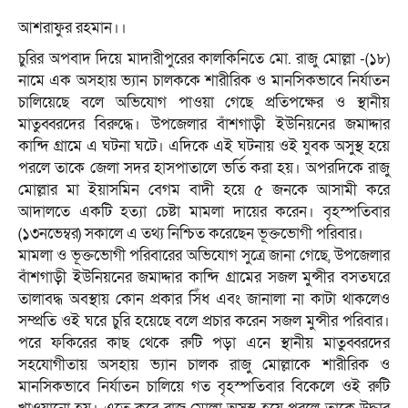
আশরাফুর রহমান।।
চুরির অপবাদ দিয়ে মাদারীপুরের কালকিনিতে মো. রাজু মোল্লা -(১৮)
নামে এক অসহায় ভ্যান চালককে শারীরিক ও মানসিকভাবে নির্যাতন
চালিয়েছে বলে অভিযোগ পাওয়া গেছে প্রতিপক্ষের ও স্থানীয়
মাতুব্বরদের বিরুদ্ধে। উপজেলার বাঁশগাড়ী ইউনিয়নের জমাদ্দার
কান্দি গ্রামে এ ঘটনা ঘটে। এদিকে এই ঘটনায় ওই যুবক অসুস্থ হয়ে
পরলে তাকে জেলা সদর হাসপাতালে ভর্তি করা হয়। অপরদিকে রাজু
মোল্লার মা ইয়াসমিন বেগম বাদী হয়ে ৫ জনকে আসামী করে
আদালতে একটি হত্যা চেষ্টা মামলা দায়ের করেন। বৃহস্পতিবার
(১৩নভেম্বর) সকালে এ তথ্য নিশ্চিত করেছেন ভূক্তভোগী পরিবার।
মামলা ও ভূক্তভোগী পরিবারের অভিযোগ সুত্রে জানা গেছে, উপজেলার
বাঁশগাড়ী ইউনিয়নের জমাদ্দার কান্দি গ্রামের সজল মুন্সীর বসতঘরে
তালাবদ্ধ অবস্থায় কোন প্রকার সিঁধ এবং জানালা না কাটা থাকলেও
সম্প্রতি ওই ঘরে চুরি হয়েছে বলে প্রচার করেন সজল মুন্সীর পরিবার।
পরে ফকিরের কাছ থেকে রুটি পড়া এনে স্থানীয় মাতুব্বরদের
সহযোগীতায় অসহায় ভ্যান চালক রাজু মোল্লাকে শারীরিক ও
মানসিকভাবে নির্যাতন চালিয়ে গত বৃহস্পতিবার বিকেলে ওই রুটি