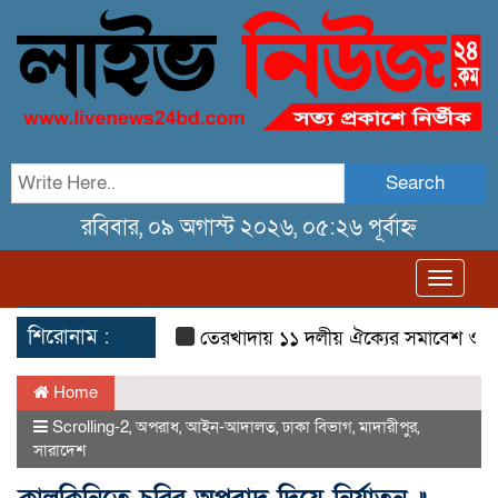
Search
রবিবার, ০৯ অগাস্ট ২০২৬, ০৫:২৬ পূর্বাহ্ন
Toggl
navig
শিরোনাম :
তেরখাদায় ১১ দলীয় ঐক্যের সমাবেশ ও গণ মিছি
Home
Scrolling-2
,
অপরাধ
,
আইন-আদালত
,
ঢাকা বিভাগ
,
মাদারীপুর
,
সারাদেশ