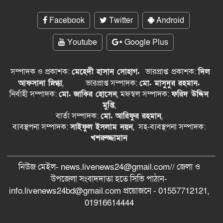
Facebook
Twitter
Android
Youtube
Google Plus
সম্পাদক ও প্রকাশক:
মেহেদী হাসান সোহাগ.
ভারপ্রাপ্ত
প্রকাশক:
দিল
আফসানা স্নিগ্ধা
,
ভারপ্রাপ্ত সম্পাদক:
মো. মাসুদুর রহমান.
নির্বাহী সম্পাদক:
মো. জাকির হোসেন
, মফস্বল সম্পাদক:
ফরিদ উদ্দিন
মুপ্তি
,
বার্তা সম্পাদক:
মো. আরিফুর রহমান
,
ব্যবস্থপনা সম্পাদক:
সাইফুল ইসলাম নয়ন
, সহ-ব্যবস্থপনা সম্পাদক:
খশরুজ্জামান
নিউজ মেইল- news.livenews24@gmail.com// জেলা ও
‍উপজেলা সংবাদদাতা হতে সিভি পাঠান-
info.livenews24bd@gmail.com প্রয়োজনে - 01557712121,
01916614444