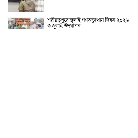
শরীয়তপুরে জুলাই গণঅভ্যুত্থান দিবস ২০২৬
৩ জুলাই উদযাপন।
৫ আগস্ট ঘিরে গোপালগঞ্জে বাড়তি নিরাপত্তা;
মাঠে ৫ প্লাটুন বিজিবি, জোরদার টহল-
নজরদারি
দোয়ারাবাজারে শিশুকে ফুসলিয়ে বলাৎকার,
যুবক গ্রেপ্তার
তেরখাদায় সোনালী ব্যাংকের বর্ণাঢ্য
শোভাযাত্রা, লিফলেট বিতরণ