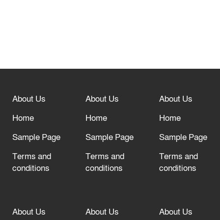
নবীনগরে সোলার সিস্টেমে অনাবাদি জমিতে
আউশ আবাদে কৃষকের ভাগ্য বদল
বিশ্ব ফুটবলের সর্বোচ্চ নিয়ন্ত্রক সংস্থার সাথে
“অসহযোগ” আন্দোলনের হুমকি
About Us
About Us
About Us
আল্লাহ তাআলা তাঁর বান্দার জন্য তাওবার
দরজা খোলা রেখেছেন
Home
Home
Home
Sample Page
Sample Page
Sample Page
Terms and
Terms and
Terms and
conditions
conditions
conditions
About Us
About Us
About Us