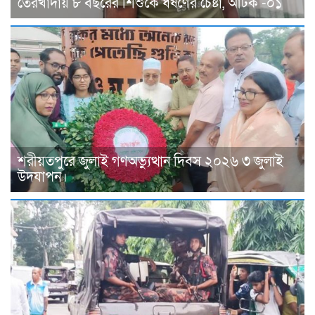
তেরখাদায় ৮ বছরের শিশুকে ধর্ষণের চেষ্টা, আটক -০১
শরীয়তপুরে জুলাই গণঅভ্যুত্থান দিবস ২০২৬ ৩ জুলাই
উদযাপন।