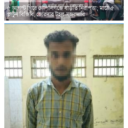
৫ আগস্ট ঘিরে গোপালগঞ্জে বাড়তি নিরাপত্তা; মাঠে ৫
প্লাটুন বিজিবি, জোরদার টহল-নজরদারি