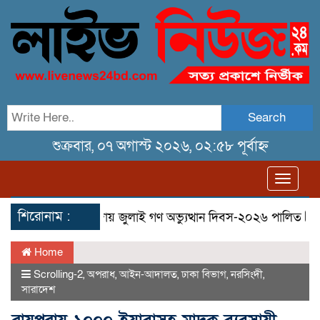
Search
শুক্রবার, ০৭ অগাস্ট ২০২৬, ০২:৫৮ পূর্বাহ্ন
Toggl
navig
শিরোনাম :
িছিল
তেরখাদায় জুলাই গণ অভ্যুত্থান দিবস-২০২৬ পালিত
তেরখা
Home
Scrolling-2
,
অপরাধ
,
আইন-আদালত
,
ঢাকা বিভাগ
,
নরসিংদী
,
সারাদেশ