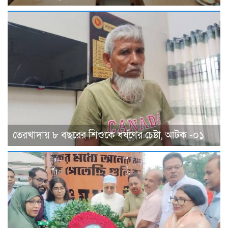
তেরখাদায় ৮ বছরের শিশুকে ধর্ষণের চেষ্টা, আটক -০১