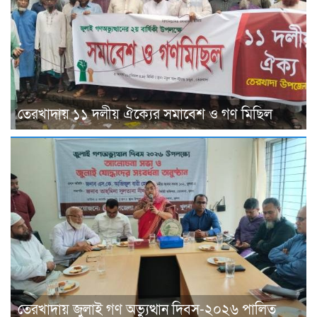
তেরখাদায় ১১ দলীয় ঐক্যের সমাবেশ ও গণ মিছিল
তেরখাদায় জুলাই গণ অভ্যুত্থান দিবস-২০২৬ পালিত