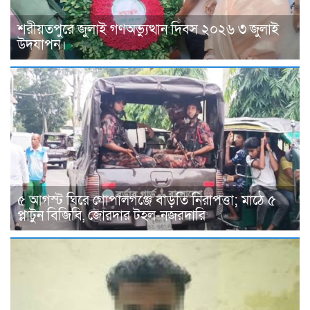
শরীয়তপুরে জুলাই গণঅভ্যুত্থান দিবস ২০২৬ ৩ জুলাই
উদযাপন।
৫ আগস্ট ঘিরে গোপালগঞ্জে বাড়তি নিরাপত্তা; মাঠে ৫
প্লাটুন বিজিবি, জোরদার টহল-নজরদারি