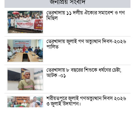
জনপ্রিয় সংবাদ
তেরখাদায় ১১ দলীয় ঐক্যের সমাবেশ ও গণ
মিছিল
তেরখাদায় জুলাই গণ অভ্যুত্থান দিবস-২০২৬
পালিত
তেরখাদায় ৮ বছরের শিশুকে ধর্ষণের চেষ্টা,
আটক -০১
শরীয়তপুরে জুলাই গণঅভ্যুত্থান দিবস ২০২৬
৩ জুলাই উদযাপন।
৫ আগস্ট ঘিরে গোপালগঞ্জে বাড়তি নিরাপত্তা;
মাঠে ৫ প্লাটুন বিজিবি, জোরদার টহল-