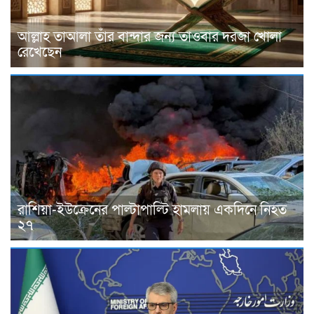
আল্লাহ তাআলা তাঁর বান্দার জন্য তাওবার দরজা খোলা
রেখেছেন
রাশিয়া-ইউক্রেনের পাল্টাপাল্টি হামলায় একদিনে নিহত
২৭