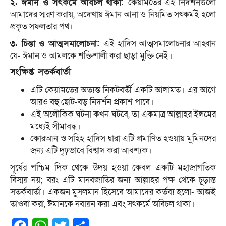
২. ঈমান ও সৎকর্মে অবিচল থাকা:
কেয়ামতের এই নিদর্শনগুলো
আমাদের স্মরণ করায়, অদেখায় ঈমান আনা ও নিয়মিত সৎকর্মই হলো
প্রকৃত সফলতার পথ।
৩. চিন্তা ও আত্মসমালোচনা:
এই হাদিস আত্মসমালোচনার আহ্বান
যে- ঈমান ও আমলকে শক্তিশালী করা ছাড়া মুক্তি নেই।
সংক্ষিপ্ত সতর্কবার্তা
এটি কেয়ামতের অত্যন্ত নিকটবর্তী একটি আলামত। এর আগে
আরও বহু ছোট-বড় নিদর্শন প্রকাশ পাবে।
এই অলৌকিক ঘটনা কখন ঘটবে, তা একমাত্র আল্লাহর ইলমের
মধ্যেই সীমাবদ্ধ।
কোরআন ও সহিহ হাদিস দ্বারা এটি প্রমাণিত হওয়ায় মুমিনদের
জন্য এটি দৃঢ়ভাবে বিশ্বাস করা আবশ্যক।
সূর্যের পশ্চিম দিক থেকে উদয় হওয়া কেবল একটি মহাজাগতিক
বিস্ময় নয়; বরং এটি মানবজাতির জন্য আল্লাহর পক্ষ থেকে চূড়ান্ত
সতর্কবার্তা। একজন মুসলমান হিসেবে আমাদের কর্তব্য হলো- আজই
তাওবা করা, ঈমানকে নবায়ন করা এবং সৎকর্মে অবিচল থাকা।