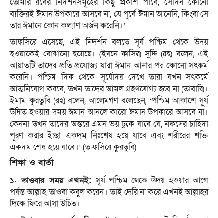
তোমার রবের নিদর্শনসমূহের কিছু প্রকাশ পাবে, সেদিন কোনো
ব্যক্তিরই ঈমান উপকারে আসবে না, যে পূর্বে ঈমান আনেনি, কিংবা সে
তার ঈমানে কোন কল্যাণ অর্জন করেনি।’
তাফসিরে এসেছে, এই নিদর্শন বলতে সূর্য পশ্চিম থেকে উদয়
হওয়াকেই বোঝানো হয়েছে। (ইবনে কাসির) সুদ্দি (রহ) বলেন, এই
আয়াতটি তাদের প্রতি প্রযোজ্য যারা ঈমান আনার পর কোনো সৎকর্ম
করেনি। পশ্চিম দিক থেকে সূর্যোদয় দেখে তারা যখন সৎকর্মে
আত্মনিয়োগ করবে, তখন তাদের আমল গ্রহণযোগ্য হবে না (তাবারি)।
ইমাম কুরতুবি (রহ) বলেন, আলেমগণ বলেছেন, ‘পশ্চিম আকাশে সূর্য
উদিত হওয়ার সময় ঈমান আনলে কারো ঈমান উপকারে আসবে না।
কেননা তখন তাদের অন্তরে এমন ভয় ঢুকে যাবে যে, নফসের চাহিদা
পূরণ করার ইচ্ছা একদম নিঃশেষ হয়ে যাবে এবং শরীরের শক্তি
একদম শেষ হয়ে যাবে।’ (তাফসিরে কুরতুবি)
শিক্ষা ও বার্তা
১. তাওবার সময় এখনই:
সূর্য পশ্চিম থেকে উদয় হওয়ার আগে
পর্যন্ত আল্লাহ তাওবা কবুল করেন। তাই দেরি না করে এখনই আল্লাহর
দিকে ফিরে আসা উচিত।