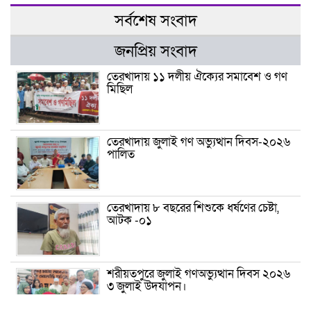
সর্বশেষ সংবাদ
জনপ্রিয় সংবাদ
তেরখাদায় ১১ দলীয় ঐক্যের সমাবেশ ও গণ
মিছিল
তেরখাদায় জুলাই গণ অভ্যুত্থান দিবস-২০২৬
পালিত
তেরখাদায় ৮ বছরের শিশুকে ধর্ষণের চেষ্টা,
আটক -০১
শরীয়তপুরে জুলাই গণঅভ্যুত্থান দিবস ২০২৬
৩ জুলাই উদযাপন।