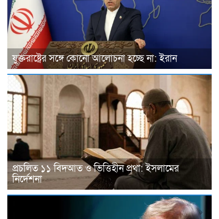
যুক্তরাষ্ট্রের সঙ্গে কোনো আলোচনা হচ্ছে না: ইরান
প্রচলিত ১১ বিদআত ও ভিত্তিহীন প্রথা: ইসলামের
নির্দেশনা