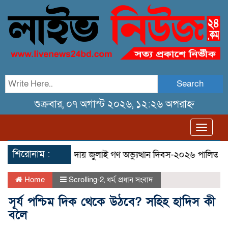
Search
শুক্রবার, ০৭ অগাস্ট ২০২৬, ১২:২৬ অপরাহ্ন
Toggl
navig
শিরোনাম :
মিছিল
তেরখাদায় জুলাই গণ অভ্যুত্থান দিবস-২০২৬ পালিত
তেরখ
Home
Scrolling-2
,
ধর্ম
,
প্রধান সংবাদ
সূর্য পশ্চিম দিক থেকে উঠবে? সহিহ হাদিস কী
বলে