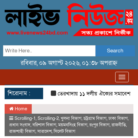
Search
রবিবার, ০৯ অগাস্ট ২০২৬, ০১:৩৮ অপরাহ্ন
Toggl
navig
শিরোনাম :
তেরখাদায় ১১ দলীয় ঐক্যের সমাবেশ ও গণ মিছ
Home
Scrolling-1
,
Scrolling-2
,
খুলনা বিভাগ
,
চট্রগ্রাম বিভাগ
,
ঢাকা বিভাগ
,
প্রধান সংবাদ
,
বরিশাল বিভাগ
,
ময়মনসিংহ বিভাগ
,
রংপুর বিভাগ
,
রাজনীতি
,
রাজশাহী বিভাগ
,
সারাদেশ
,
সিলেট বিভাগ