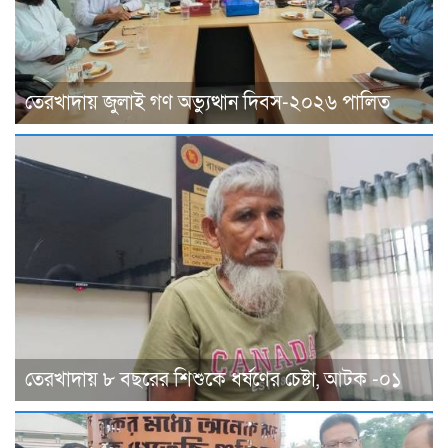
তেরখাদায় জুলাই গণ অভ্যুত্থান দিবস-২০২৬ পালিত
তেরখাদায় ৮ বছরের শিশুকে ধর্ষণের চেষ্টা, আটক -০১