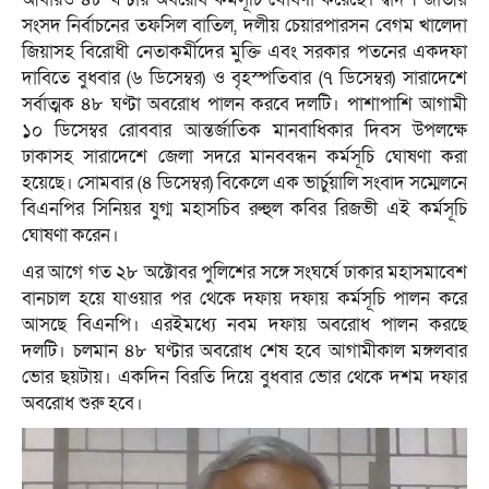
সংসদ নির্বাচনের তফসিল বাতিল, দলীয় চেয়ারপারসন বেগম খালেদা
জিয়াসহ বিরোধী নেতাকর্মীদের মুক্তি এবং সরকার পতনের একদফা
দাবিতে বুধবার (৬ ডিসেম্বর) ও বৃহস্পতিবার (৭ ডিসেম্বর) সারাদেশে
সর্বাত্মক ৪৮ ঘণ্টা অবরোধ পালন করবে দলটি। পাশাপাশি আগামী
১০ ডিসেম্বর রোববার আন্তর্জাতিক মানবাধিকার দিবস উপলক্ষে
ঢাকাসহ সারাদেশে জেলা সদরে মানববন্ধন কর্মসূচি ঘোষণা করা
হয়েছে। সোমবার (৪ ডিসেম্বর) বিকেলে এক ভার্চুয়ালি সংবাদ সম্মেলনে
বিএনপির সিনিয়র যুগ্ম মহাসচিব রুহুল কবির রিজভী এই কর্মসূচি
ঘোষণা করেন।
এর আগে গত ২৮ অক্টোবর পুলিশের সঙ্গে সংঘর্ষে ঢাকার মহাসমাবেশ
বানচাল হয়ে যাওয়ার পর থেকে দফায় দফায় কর্মসূচি পালন করে
আসছে বিএনপি। এরইমধ্যে নবম দফায় অবরোধ পালন করছে
দলটি। চলমান ৪৮ ঘণ্টার অবরোধ শেষ হবে আগামীকাল মঙ্গলবার
ভোর ছয়টায়। একদিন বিরতি দিয়ে বুধবার ভোর থেকে দশম দফার
অবরোধ শুরু হবে।