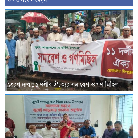
আরও সংবাদ দেখুন
তেরখাদায় ১১ দলীয় ঐক্যের সমাবেশ ও গণ মিছিল