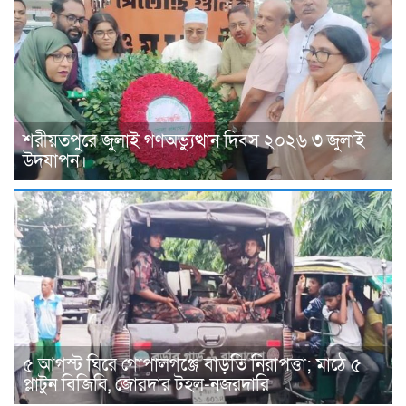
শরীয়তপুরে জুলাই গণঅভ্যুত্থান দিবস ২০২৬ ৩ জুলাই
উদযাপন।
৫ আগস্ট ঘিরে গোপালগঞ্জে বাড়তি নিরাপত্তা; মাঠে ৫
প্লাটুন বিজিবি, জোরদার টহল-নজরদারি