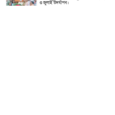
৩ জুলাই উদযাপন।
৫ আগস্ট ঘিরে গোপালগঞ্জে বাড়তি নিরাপত্তা;
মাঠে ৫ প্লাটুন বিজিবি, জোরদার টহল-
নজরদারি
দোয়ারাবাজারে শিশুকে ফুসলিয়ে বলাৎকার,
যুবক গ্রেপ্তার
তেরখাদায় সোনালী ব্যাংকের বর্ণাঢ্য
শোভাযাত্রা, লিফলেট বিতরণ
নবীনগরে সোলার সিস্টেমে অনাবাদি জমিতে
আউশ আবাদে কৃষকের ভাগ্য বদল