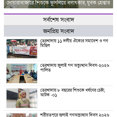
দোয়ারাবাজারে শিশুকে ফুসলিয়ে বলাৎকার, যুবক গ্রেপ্তার
সর্বশেষ সংবাদ
জনপ্রিয় সংবাদ
তেরখাদায় ১১ দলীয় ঐক্যের সমাবেশ ও গণ
মিছিল
তেরখাদায় জুলাই গণ অভ্যুত্থান দিবস-২০২৬
পালিত
তেরখাদায় ৮ বছরের শিশুকে ধর্ষণের চেষ্টা,
আটক -০১
শরীয়তপুরে জুলাই গণঅভ্যুত্থান দিবস ২০২৬