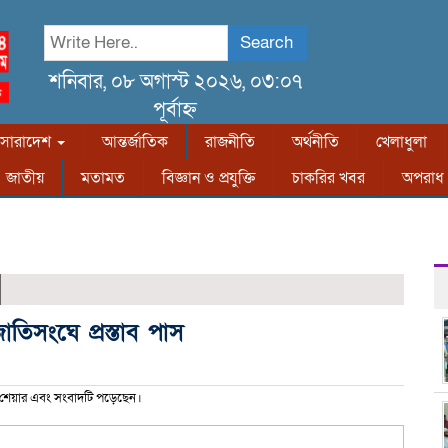
Search
শনিবার, ০৮ অগাস্ট ২০২৬, ০৩:০৭
পূর্বাহ্ন
সারাদেশ
আন্তর্জাতিক
রাজনীতি
অর্থনীতি
খেলাধুলা
জাতীয়
মতামত
বিজ্ঞান ও প্রযুক্তি
চাকরির খবর
অপরাধ
তিসংঘে প্রস্তাব পাস
শেয়ার এবং সংবাদটি পড়েছেন।