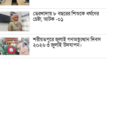
তেরখাদায় ৮ বছরের শিশুকে ধর্ষণের
চেষ্টা, আটক -০১
শরীয়তপুরে জুলাই গণঅভ্যুত্থান দিবস
২০২৬ ৩ জুলাই উদযাপন।
৫ আগস্ট ঘিরে গোপালগঞ্জে বাড়তি
নিরাপত্তা; মাঠে ৫ প্লাটুন বিজিবি,
জোরদার টহল-নজরদারি
দোয়ারাবাজারে শিশুকে ফুসলিয়ে
বলাৎকার, যুবক গ্রেপ্তার
তেরখাদায় সোনালী ব্যাংকের বর্ণাঢ্য
শোভাযাত্রা, লিফলেট বিতরণ