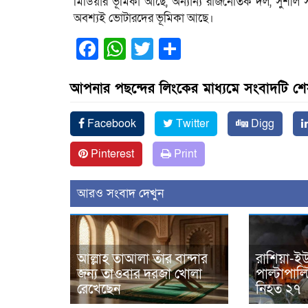
মিডিয়ার ভূমিকা আছে, অন্যান্য রাজনৈতিক দল, সুশীল স
অবশ্যই ভোটারদের ভূমিকা আছে।
Facebook
WhatsApp
Twitter
Share
আপনার পছন্দের লিংকের মাধ্যমে সংবাদটি শ
Facebook
Twitter
Digg
Pinterest
Print
আরও সংবাদ দেখুন
আল্লাহ তাআলা তাঁর বান্দার
রাশিয়া-ইউ
জন্য তাওবার দরজা খোলা
পাল্টাপাল
রেখেছেন
নিহত ২৭