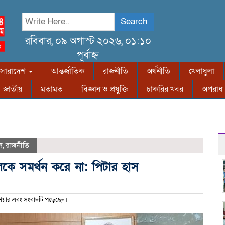
Search
রবিবার, ০৯ অগাস্ট ২০২৬, ০১:১০
পূর্বাহ্ন
সারাদেশ
আন্তর্জাতিক
রাজনীতি
অর্থনীতি
খেলাধুলা
জাতীয়
মতামত
বিজ্ঞান ও প্রযুক্তি
চাকরির খবর
অপরাধ
দ
,
রাজনীতি
্ট দলকে সমর্থন করে না: পিটার হাস
য়ার এবং সংবাদটি পড়েছেন।