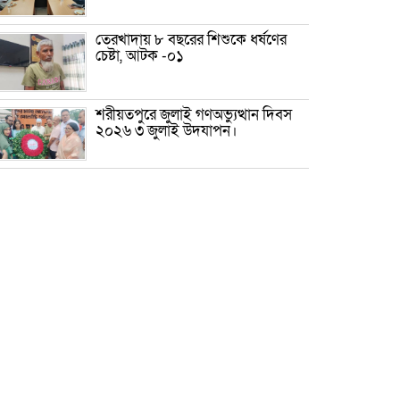
তেরখাদায় ৮ বছরের শিশুকে ধর্ষণের
চেষ্টা, আটক -০১
শরীয়তপুরে জুলাই গণঅভ্যুত্থান দিবস
২০২৬ ৩ জুলাই উদযাপন।
৫ আগস্ট ঘিরে গোপালগঞ্জে বাড়তি
নিরাপত্তা; মাঠে ৫ প্লাটুন বিজিবি,
জোরদার টহল-নজরদারি
দোয়ারাবাজারে শিশুকে ফুসলিয়ে
বলাৎকার, যুবক গ্রেপ্তার
তেরখাদায় সোনালী ব্যাংকের বর্ণাঢ্য
শোভাযাত্রা, লিফলেট বিতরণ