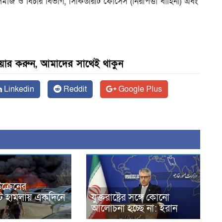
মাজ ও বিচার বিভাগ, সিকিউরিটি ফোর্সেস (নিরাপত্তা বাহিনী) এবং
েয়ার করুন, আমাদের সাথেই থাকুন
Linkedin
Reddit
Google Plus
ক্রেনের
্টি হামলায় একদিনে
যুক্তরাষ্ট্রের সঙ্গে কোনো
আলোচনা হচ্ছে না: ইরান