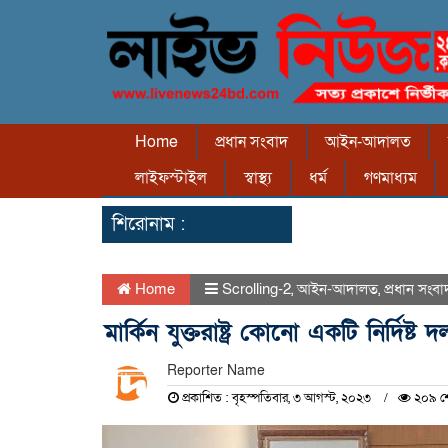
Home
প্রধান সংবাদ
আইন-আদালত
লাইফস্টাইল
স্বাস্থ্য
ধর্ম
গণমাধ্যম
শিরোনাম :
Home
Scrolling-2
,
আইন-আদালত
,
প্রধান সংবা
মার্কিন যুক্তরাষ্ট্র কোনো একটি নির্দিষ
Reporter Name
প্রকাশিত : বৃহস্পতিবার, ৩ আগস্ট, ২০২৩
২০৯ শে