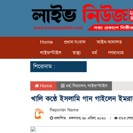
Home
প্রধান সংবাদ
আইন-আদালত
লাইফস্টাইল
স্বাস্থ্য
ধর্ম
গণমাধ্যম
শিরোনাম :
Home
ধর্ম
,
বিনোদন
,
লাইফস্টাইল
খালি কণ্ঠে ইসলামি গান গাইলেন ইমরা
Reporter Name
প্রকাশিত : মঙ্গলবার, ২৮ এপ্রিল, ২০২০
৫৯৩ শেয়া