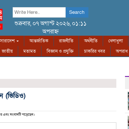
Search
শুক্রবার, ০৭ অগাস্ট ২০২৬, ০১:১১
অপরাহ্ন
সারাদেশ
আন্তর্জাতিক
রাজনীতি
অর্থনীতি
খেলাধুলা
জাতীয়
মতামত
বিজ্ঞান ও প্রযুক্তি
চাকরির খবর
অপরাধ
ন (ভিডিও)
র এবং সংবাদটি পড়েছেন।