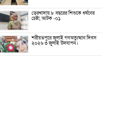
তেরখাদায় ৮ বছরের শিশুকে ধর্ষণের
চেষ্টা, আটক -০১
শরীয়তপুরে জুলাই গণঅভ্যুত্থান দিবস
২০২৬ ৩ জুলাই উদযাপন।
৫ আগস্ট ঘিরে গোপালগঞ্জে বাড়তি
নিরাপত্তা; মাঠে ৫ প্লাটুন বিজিবি,
জোরদার টহল-নজরদারি
দোয়ারাবাজারে শিশুকে ফুসলিয়ে
বলাৎকার, যুবক গ্রেপ্তার
তেরখাদায় সোনালী ব্যাংকের বর্ণাঢ্য
শোভাযাত্রা, লিফলেট বিতরণ