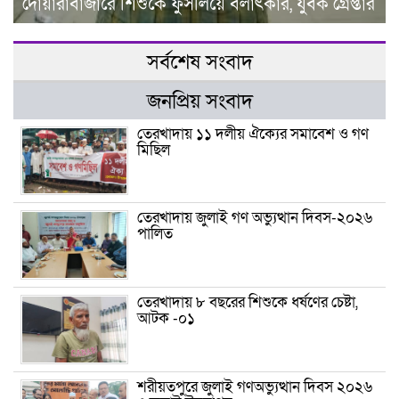
দোয়ারাবাজারে শিশুকে ফুসলিয়ে বলাৎকার, যুবক গ্রেপ্তার
সর্বশেষ সংবাদ
জনপ্রিয় সংবাদ
তেরখাদায় ১১ দলীয় ঐক্যের সমাবেশ ও গণ
মিছিল
তেরখাদায় জুলাই গণ অভ্যুত্থান দিবস-২০২৬
পালিত
তেরখাদায় ৮ বছরের শিশুকে ধর্ষণের চেষ্টা,
আটক -০১
শরীয়তপুরে জুলাই গণঅভ্যুত্থান দিবস ২০২৬