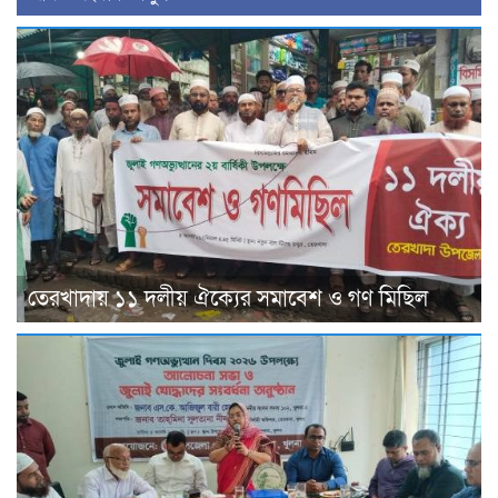
তেরখাদায় ১১ দলীয় ঐক্যের সমাবেশ ও গণ মিছিল