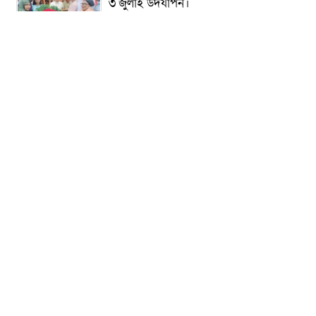
৩ জুলাই উদযাপন।
৫ আগস্ট ঘিরে গোপালগঞ্জে বাড়তি নিরাপত্তা;
মাঠে ৫ প্লাটুন বিজিবি, জোরদার টহল-
নজরদারি
দোয়ারাবাজারে শিশুকে ফুসলিয়ে বলাৎকার,
যুবক গ্রেপ্তার
তেরখাদায় সোনালী ব্যাংকের বর্ণাঢ্য
শোভাযাত্রা, লিফলেট বিতরণ
নবীনগরে সোলার সিস্টেমে অনাবাদি জমিতে
আউশ আবাদে কৃষকের ভাগ্য বদল