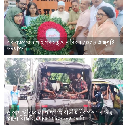
শরীয়তপুরে জুলাই গণঅভ্যুত্থান দিবস ২০২৬ ৩ জুলাই
উদযাপন।
৫ আগস্ট ঘিরে গোপালগঞ্জে বাড়তি নিরাপত্তা; মাঠে ৫
প্লাটুন বিজিবি, জোরদার টহল-নজরদারি