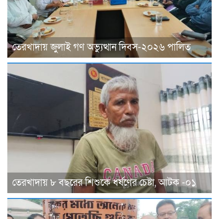
তেরখাদায় জুলাই গণ অভ্যুত্থান দিবস-২০২৬ পালিত
তেরখাদায় ৮ বছরের শিশুকে ধর্ষণের চেষ্টা, আটক -০১