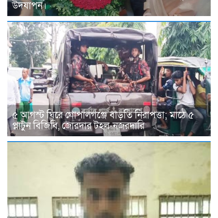
উদযাপন।
৫ আগস্ট ঘিরে গোপালগঞ্জে বাড়তি নিরাপত্তা; মাঠে ৫
প্লাটুন বিজিবি, জোরদার টহল-নজরদারি