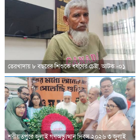
তেরখাদায় ৮ বছরের শিশুকে ধর্ষণের চেষ্টা, আটক -০১
শরীয়তপুরে জুলাই গণঅভ্যুত্থান দিবস ২০২৬ ৩ জুলাই