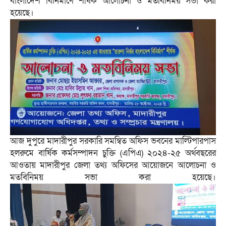
বাংলাদেশ বিনির্মাণে শীর্ষক আলোচনা ও মতবিনিময় সভা করা
হয়েছে।
আজ দুপুরে মাদারীপুর সরকারি সমন্বিত অফিস ভবনের মাল্টিপারপাস
হলরুমে বার্ষিক কর্মসম্পাদন চুক্তি (এপিএ) ২০২৪-২৫ অর্থবছরের
আওতায় মাদারীপুর জেলা তথ্য অফিসের আয়োজনে আলোচনা ও
মতবিনিময় সভা করা হয়েছে।