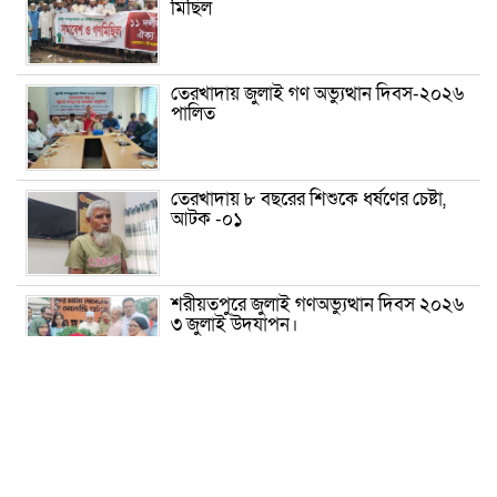
মিছিল
তেরখাদায় জুলাই গণ অভ্যুত্থান দিবস-২০২৬
পালিত
তেরখাদায় ৮ বছরের শিশুকে ধর্ষণের চেষ্টা,
আটক -০১
শরীয়তপুরে জুলাই গণঅভ্যুত্থান দিবস ২০২৬
৩ জুলাই উদযাপন।
৫ আগস্ট ঘিরে গোপালগঞ্জে বাড়তি নিরাপত্তা;
মাঠে ৫ প্লাটুন বিজিবি, জোরদার টহল-
নজরদারি
দোয়ারাবাজারে শিশুকে ফুসলিয়ে বলাৎকার,