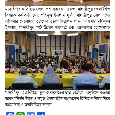
মাদারীপুর অতিরিক্ত জেলা প্রশাসক ঝোটন চন্দ, মাদারীপুর জেলা শিশু
বিষয়ক কর্মকর্তা মো. শহিদুল ইসলাম মুন্সী, মাদারীপুর জেলা তথ্য
অফিসার দেলোয়ার হোসেন, জেলা নিরাপদ খাদ্য অফিসার রফিকুল
ইসলাম, মাদারীপুর পাট উন্নয়ন কর্মকর্তা মো. আলমগীর হোসেনসহ
মাদারীপুর এর বিভিন্ন স্কুল ও কলেজের ছাত্র ছাত্রীরা। অনুষ্ঠানে বক্তারা
তারুণ্যনির্ভর উন্নত ও সমৃদ্ধ, বৈষম্যহীন বাংলাদেশ বিনির্মাণ বিষয় নিয়ে
আলোচনা ও মতবিনিময় করেন।