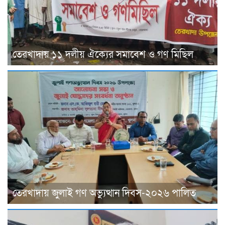
তেরখাদায় ১১ দলীয় ঐক্যের সমাবেশ ও গণ মিছিল
তেরখাদায় জুলাই গণ অভ্যুত্থান দিবস-২০২৬ পালিত