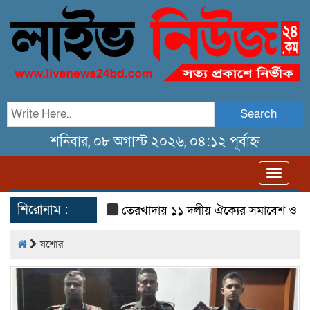
Search
শনিবার, ০৮ অগাস্ট ২০২৬, ০৪:১২ পূর্বাহ্ন
Toggl
navig
শিরোনাম :
তেরখাদায় ১১ দলীয় ঐক্যের সমাবেশ ও গণ মিছিল
যশোর