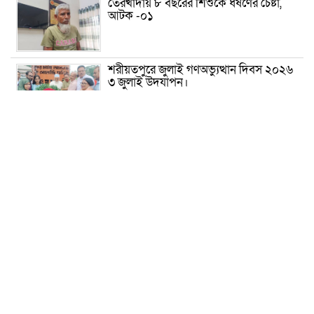
তেরখাদায় ৮ বছরের শিশুকে ধর্ষণের চেষ্টা,
আটক -০১
শরীয়তপুরে জুলাই গণঅভ্যুত্থান দিবস ২০২৬
৩ জুলাই উদযাপন।
৫ আগস্ট ঘিরে গোপালগঞ্জে বাড়তি নিরাপত্তা;
মাঠে ৫ প্লাটুন বিজিবি, জোরদার টহল-
নজরদারি
দোয়ারাবাজারে শিশুকে ফুসলিয়ে বলাৎকার,
যুবক গ্রেপ্তার
তেরখাদায় সোনালী ব্যাংকের বর্ণাঢ্য
শোভাযাত্রা, লিফলেট বিতরণ