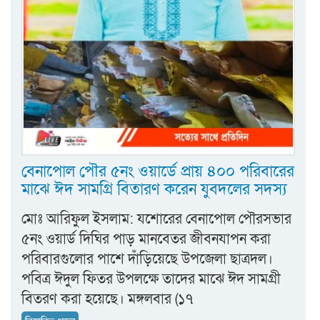
বেনাপোল পৌর ৫নং ওয়ার্ডে প্রায় ৪০০ পরিবারের
মাঝে ঈদ সামগ্রি বিতারণ করেন যুবদলের সদস্য
মোঃ আরিফুল ইসলাম: যশোরের বেনাপোল পৌরসভার
৫নং ওয়ার্ড দিঘির পাড় মানবেতর জীবনযাপন করা
পরিবারগুলোর পাশে দাঁড়িয়েছে উপজেলা ছাত্রদল।
পবিত্র ঈদুল ফিতর উপলক্ষে তাদের মাঝে ঈদ সামগ্রী
বিতরণ করা হয়েছে। মঙ্গলবার (১৭