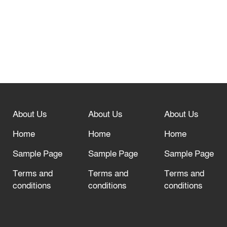
নবীনগরে সোলার সিস্টেমে অনাবাদি জমিতে
আউশ আবাদে কৃষকের ভাগ্য বদল
বিশ্ব ফুটবলের সর্বোচ্চ নিয়ন্ত্রক সংস্থার সাথে
“অসহযোগ” আন্দোলনের হুমকি
About Us
About Us
About Us
আল্লাহ তাআলা তাঁর বান্দার জন্য তাওবার
Home
Home
Home
দরজা খোলা রেখেছেন
Sample Page
Sample Page
Sample Page
Terms and
Terms and
Terms and
conditions
conditions
conditions