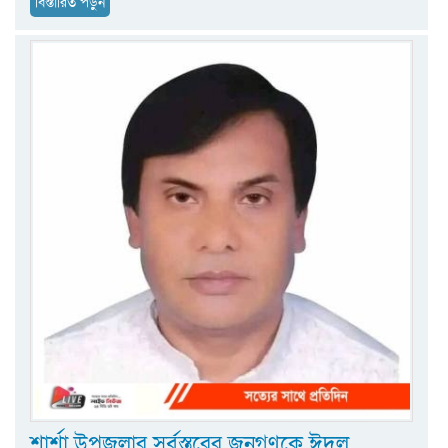
বিস্তারিত পড়ুন
শার্শা উপজলার সর্বস্তরের জনগণকে ঈদুল