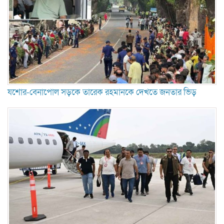
যশোর-বেনাপোল সড়কে তারেক রহমানকে দেখতে জনতার ভিড়