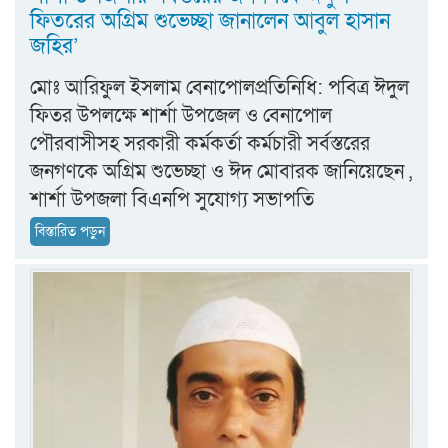
ফিতরের অগ্রিম শুভেচ্ছা জানালেন আবুল হাসান
জহির’
মোঃ আরিফুল ইসলাম বেনাপোলপ্রতিনিধি: পবিত্র ঈদুল
ফিতর উপলক্ষে শার্শা উপজেল ও বেনাপোল
পৌরবাসীসহ সরকারী কর্মকর্তা কর্মচারী সর্বস্তরের
জনগণকে অগ্রিম শুভেচ্ছা ও ঈদ মোবারক জানিয়েছেন ,
শার্শা উপজলা বিএনপি সুযোগ্য সভাপতি
বিস্তারিত পড়ুন