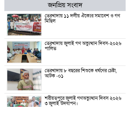
জনপ্রিয় সংবাদ
তেরখাদায় ১১ দলীয় ঐক্যের সমাবেশ ও গণ
মিছিল
তেরখাদায় জুলাই গণ অভ্যুত্থান দিবস-২০২৬
পালিত
তেরখাদায় ৮ বছরের শিশুকে ধর্ষণের চেষ্টা,
আটক -০১
শরীয়তপুরে জুলাই গণঅভ্যুত্থান দিবস ২০২৬
৩ জুলাই উদযাপন।
৫ আগস্ট ঘিরে গোপালগঞ্জে বাড়তি নিরাপত্তা;
মাঠে ৫ প্লাটুন বিজিবি, জোরদার টহল-