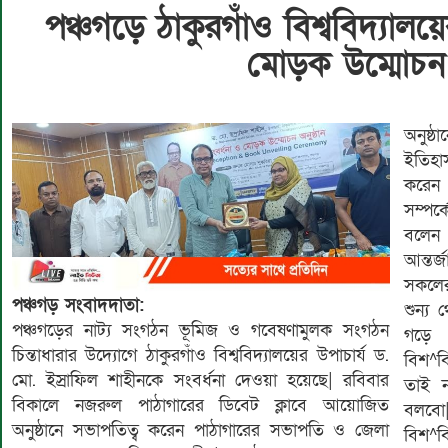
পঞ্চগড়ে ঠাকুরগাঁও বিশ্ববিদ্যালয়
মোড়ক উম্মোচন অ
অনুষ্ঠ
ইতিহা
করেন 
সম্পর্
বলেন 
আন্তর্
সকলের
পঞ্চগড় সংবাদদাতা:
শুন্য
পঞ্চগড়ের নাট্য সংগঠন ভূমিজ ও গবেষণামুলক সংগঠন
গড়ে
চিন্তাধারার উদ্যোগে ঠাকুরগাঁও বিশ্ববিদ্যালয়ের উপাচার্য ড.
বিশ^ব
মো. ইস্রাফিল শাহীনকে সংবর্ধনা দেওয়া হয়েছে| রবিবার
তাই ন
বিকালে নজরুল পাঠাগারের ডিবেট ক্লাবে আয়োজিত
বলবো|
অনুষ্ঠানে সভাপতিত্ব করেন পাঠাগারের সভাপতি ও জেলা
বিশ^ব