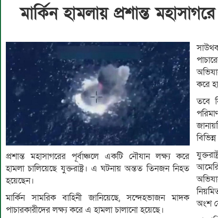
মার্কিন হামলায় প্রশান্ত মহাসাগর
সাউথক
পাচার
অভিযা
করে হ
তবে ন
পরিমা
জানায়ন
বিভিন
যুক্তর
প্রশান্ত মহাসাগরের পূর্বাঞ্চলে একটি নৌযান লক্ষ্য করে
আমেরি
হামলা চালিয়েছে যুক্তরাষ্ট্র। এ ঘটনায় অন্তত তিনজন নিহত
অভিয
হয়েছেন।
নিয়মি
মার্কিন সামরিক বাহিনী জানিয়েছে, সন্দেহভাজন মাদক
অংশ ন
পাচারকারীদের লক্ষ্য করে এ হামলা চালানো হয়েছে।