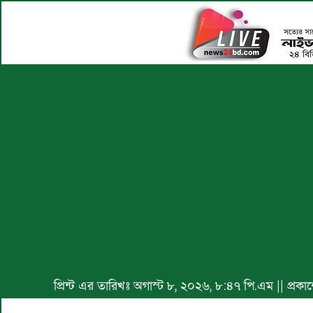
প্রিন্ট এর তারিখঃ অগাস্ট ৮, ২০২৬, ৮:৪৭ পি.এম || প্র