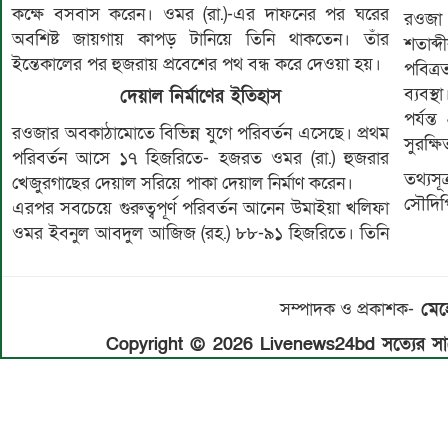
কক্ষে বসবাস করেন। ওমর (রা.)-এর দাফনের পর ঘরের
রওজা 
অবশিষ্ট জায়গায় কাপড় টানিয়ে তিনি থাকতেন। তাঁর
শতাব্
ইন্তেকালের পর হুজরায় প্রবেশের পথ বন্ধ করে দেওয়া হয়।
পবিত্র
ব্যবস
দেয়াল নির্মাণের ইতিহাস
পর্যন্
রওজার অবকাঠামোতে বিভিন্ন যুগে পরিবর্তন এসেছে। প্রথম
সুরক্ষ
পরিবর্তন আসে ১৭ হিজরিতে- হজরত ওমর (রা.) হুজরার
তথ্যস
খেজুরগাছের দেয়াল সরিয়ে পাকা দেয়াল নির্মাণ করেন।
সৌদিপ
এরপর সবচেয়ে গুরুত্বপূর্ণ পরিবর্তন আনেন উমাইয়া খলিফা
ওমর ইবনুল আবদুল আজিজ (রহ.) ৮৮-৯১ হিজরিতে। তিনি
সম্পাদক ও প্রকাশক-
মেহে
Copyright © 2026 Livenews24bd সত্যের সাথে 