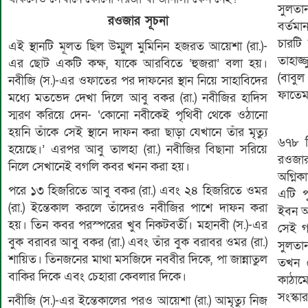
সুলতা
রওজার সূচনা
বর্তমা
চারটি 
এই স্থানটি মূলত ছিল উম্মুল মুমিনিন হজরত আয়েশা (রা.)-
তাহাজ্
এর ছোট একটি কক্ষ, যাকে আরবিতে ‘হুজরা’ বলা হয়।
(বাবু
নবীজি (স.)-এর ওফাতের পর দাফনের স্থান নিয়ে সাহাবিদের
ফাতেমা
মধ্যে মতভেদ দেখা দিলে আবু বকর (রা.) নবীজির হাদিস
স্মরণ করিয়ে দেন- ‘কোনো নবীকেই পৃথিবী থেকে ওঠানো
হয়নি তাঁকে সেই স্থানে দাফন করা ছাড়া যেখানে তাঁর মৃত্যু
৬৭৮ হ
হয়েছে।’ এরপর আবু তালহা (রা.) নবীজির বিছানা সরিয়ে
রওজার
নিলে সেখানেই বগলি কবর খনন করা হয়।
অগ্নিক
পরে ১৩ হিজরিতে আবু বকর (রা.) এবং ২৪ হিজরিতে ওমর
এটি প
(রা.) ইন্তেকাল করলে তাঁদেরও নবীজির পাশে দাফন করা
ইবন আব
হয়। তিন কবর পরস্পরের খুব নিকটবর্তী। মহানবী (স.)-এর
সেই গ
বুক বরাবর আবু বকর (রা.) এবং তাঁর বুক বরাবর ওমর (রা.)
সুলতা
শায়িত। তিনজনের মাথা মসজিদে নববীর দিকে, পা জান্নাতুল
তখন থ
বাকির দিকে এবং চেহারা কেবলার দিকে।
কাঠাম
সংস্কা
নবীজি (স.)-এর ইন্তেকালের পরও আয়েশা (রা.) আমৃত্যু নিজ