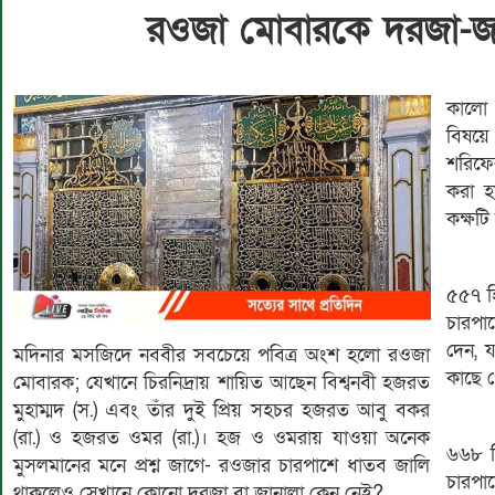
রওজা মোবারকে দরজা-জ
কালো প
বিষয়
শরিফের
করা হ
কক্ষটি
৫৫৭ হ
চারপা
দেন, য
মদিনার মসজিদে নববীর সবচেয়ে পবিত্র অংশ হলো রওজা
কাছে প
মোবারক; যেখানে চিরনিদ্রায় শায়িত আছেন বিশ্বনবী হজরত
মুহাম্মদ (স.) এবং তাঁর দুই প্রিয় সহচর হজরত আবু বকর
(রা.) ও হজরত ওমর (রা.)। হজ ও ওমরায় যাওয়া অনেক
৬৬৮ হ
মুসলমানের মনে প্রশ্ন জাগে- রওজার চারপাশে ধাতব জালি
চারপা
থাকলেও সেখানে কোনো দরজা বা জানালা কেন নেই?