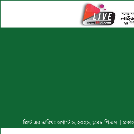
প্রিন্ট এর তারিখঃ অগাস্ট ৬, ২০২৬, ১:৪৮ পি.এম || প্র