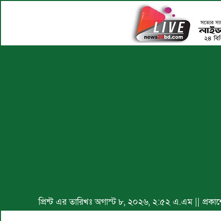
প্রিন্ট এর তারিখঃ অগাস্ট ৮, ২০২৬, ২:৫২ এ.এম || প্র