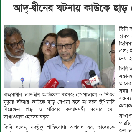
আদ্-দ্বীনের ঘটনায় কাউকে ছাড় দেওয়া
তিনি ব
হাসপাত
জিনিসপ
এবং ই
নেয়া 
তিনি 
সন্তান
তাদের
সময় ল
রাজধানীর আদ্-দ্বীন মেডিকেল কলেজ হাসপাতালে ৬ শিশুর
বক্তব্
মৃত্যুর ঘটনায় কাউকে ছাড় দেওয়া হবে না বলে হুঁশিয়ারি
চেয়েছ
দিয়েছেন স্বাস্থ্য ও পরিবার কল্যাণমন্ত্রী সরদার মো.
সাখাও
সাখাওয়াত হোসেন বকুল।
পারছি
তিনি বলেন, যতটুকু শাস্তিযোগ্য অপরাধ হয়, তাদেরকে
জুন আম