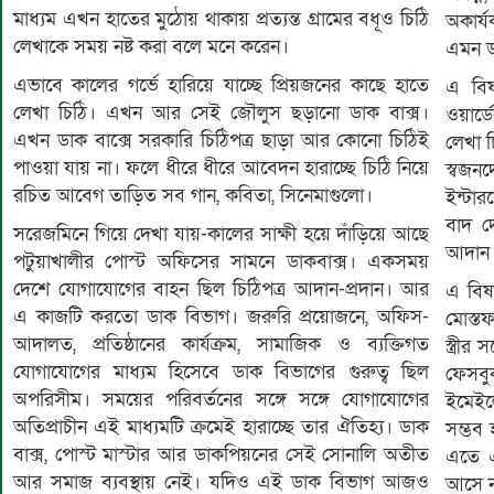
মাধ্যম এখন হাতের মুঠোয় থাকায় প্রত্যন্ত গ্রামের বধূও চিঠি
অকার্
লেখাকে সময় নষ্ট করা বলে মনে করেন।
এমন ড
এভাবে কালের গর্ভে হারিয়ে যাচ্ছে প্রিয়জনের কাছে হাতে
এ বিষ
লেখা চিঠি। এখন আর সেই জৌলুস ছড়ানো ডাক বাক্স।
ওয়ার্
এখন ডাক বাক্সে সরকারি চিঠিপত্র ছাড়া আর কোনো চিঠিই
লেখা চ
পাওয়া যায় না। ফলে ধীরে ধীরে আবেদন হারাচ্ছে চিঠি নিয়ে
স্বজন
রচিত আবেগ তাড়িত সব গান, কবিতা, সিনেমাগুলো।
ইন্টার
বাদ দ
সরেজমিনে গিয়ে দেখা যায়-কালের সাক্ষী হয়ে দাঁড়িয়ে আছে
আদান প
পটুয়াখালীর পোস্ট অফিসের সামনে ডাকবাক্স। একসময়
দেশে যোগাযোগের বাহন ছিল চিঠিপত্র আদান-প্রদান। আর
এ বিষ
এ কাজটি করতো ডাক বিভাগ। জরুরি প্রয়োজনে, অফিস-
মোস্তফ
আদালত, প্রতিষ্ঠানের কার্যক্রম, সামাজিক ও ব্যক্তিগত
স্ত্রী
যোগাযোগের মাধ্যম হিসেবে ডাক বিভাগের গুরুত্ব ছিল
ফেসবু
অপরিসীম। সময়ের পরিবর্তনের সঙ্গে সঙ্গে যোগাযোগের
ইমেই
অতিপ্রাচীন এই মাধ্যমটি ক্রমেই হারাচ্ছে তার ঐতিহ্য। ডাক
সম্ভব
বাক্স, পোস্ট মাস্টার আর ডাকপিয়নের সেই সোনালি অতীত
এতে 
আর সমাজ ব্যবস্থায় নেই। যদিও এই ডাক বিভাগ আজও
আসে ন