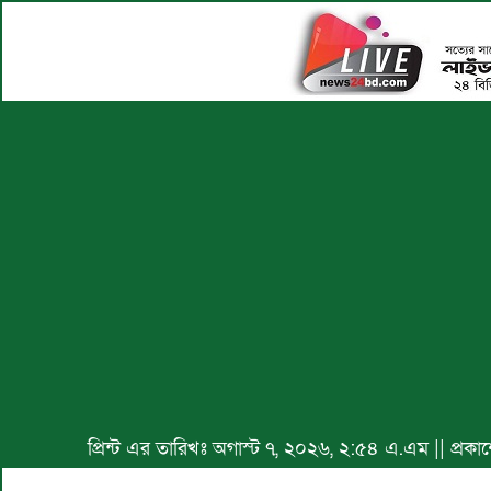
প্রিন্ট এর তারিখঃ অগাস্ট ৭, ২০২৬, ২:৫৪ এ.এম || প্