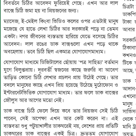
বিবর্তনে চিঠির আবেদন ফুরিয়েই গেছে। এখন আর লাল
চিত্র
বাক্সে চিঠি জমা হয় না প্রিয়জনের জন্য।
ডাকপি
ম্যাসেজ, ই-মেইল কিংবা ভিডিও কলের ওপর এতটাই মানুষ
টাকা 
মজেছে যে হাতে লেখা চিঠির আর দরকারই পড়ে না তেমন
আবার 
একটা। নগর জীবনের ব্যস্ততায় হারিয়ে যেতে বসেছে চিঠির
সরকা
আবেদন। লাল রঙের ডাক বাক্সগুলো এখন পড়ে থাকে
ঠিকান
অবহেলায়। তবে চিঠি ছিল একমাত্র যোগাযোগমাধ্যম।
কখনও 
যোগাযোগ মাধ্যমে ডিজিটালের ছোঁয়ায় ‘পত্র সাহিত্য’ বর্তমান
টিকে 
যুগে বিলুপ্তপ্রায়। দূরবর্তী স্বজনের কাছে জরুরি বা আবেগ
আছে, 
তাড়িত কোনো চিঠি লেখার প্রচলন প্রায় উঠেই গেছে। তার
ডাক স
বদলে মানুষের কাছে এখন প্রিয় হয়েছে উঠেছে মুঠোফোন ও
আদান-
ইন্টারনেটভিত্তিক যোগাযোগ মাধ্যম। তার ফলে ডাক বাক্সের
এখনো
জৌলুস আর আগের মতো নেই।
মানুষ
ডাক বাক্সে চিঠি ফেলে দিয়ে কবে তার প্রিয়জন সেই চিঠি
সার্ভ
পাবেন, সেই অপেক্ষা এখন আর কেউ করেন না। এই
থেকে 
বাস্তবতা শুধু পটুয়াখালীর ডাকঘরেই নয়, দেশের প্রায় প্রতিটি
মানি ট
ডাকঘরের ডাক বাক্সের একই চিত্র। দ্রুততম যোগাযোগ
অযত্ন