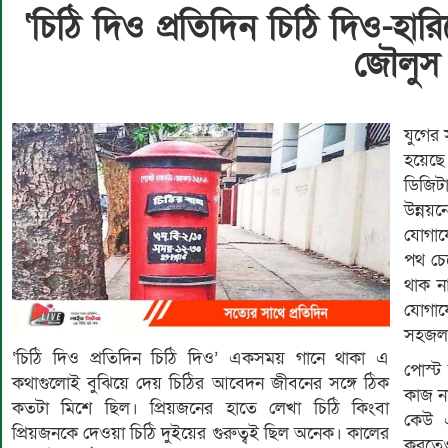
‘চিঠি দিও প্রতিদিন চিঠি দিও-হারি
জৌলুস
যুগের 
হয়েছে।
ডিজিটা
উন্নয়
যোগায
পথ চেয়
থাক ন
যোগা
সহজলভ
‘চিঠি দিও প্রতিদিন চিঠি দিও’ একসময় গানে থাকা এ
পোস্ট
কথাগুলোই বুঝিয়ে দেয় চিঠির আবেদন জীবনের সঙ্গে ঠিক
কাজ ন
কতটা মিশে ছিল। প্রিয়জনের হাতে লেখা চিঠি কিংবা
কেউ এ
প্রিয়জনকে দেওয়া চিঠি দুইয়ের গুরুত্বই ছিল অনেক। কালের
করতেও