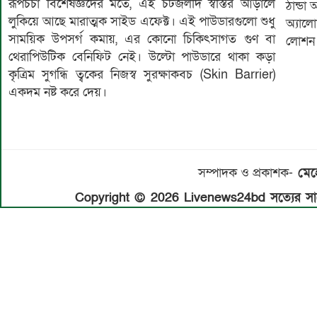
রূপচর্চা বিশেষজ্ঞদের মতে, এই চটজলদি স্বস্তির আড়ালে
ঠান্ডা
লুকিয়ে আছে মারাত্মক সাইড এফেক্ট। এই পাউডারগুলো শুধু
অ্যালো
সাময়িক উপসর্গ কমায়, এর কোনো চিকিৎসাগত গুণ বা
লোশন
থেরাপিউটিক বেনিফিট নেই। উল্টো পাউডারে থাকা কড়া
কৃত্রিম সুগন্ধি ত্বকের নিজস্ব সুরক্ষাকবচ (Skin Barrier)
একদম নষ্ট করে দেয়।
সম্পাদক ও প্রকাশক-
মেহে
Copyright © 2026 Livenews24bd সত্যের সাথে 