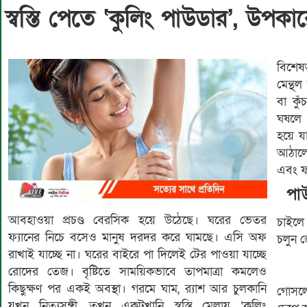
স্বস্তি পেতে ‘কুলিং পাউডার’, উপকা
বিশেষ
মেন্থ
বা কু
ঘষলে 
হয়ে য
আঠালো
এবং ফা
পা
আবহাওয়া প্রচণ্ড বেরসিক হয়ে উঠেছে। ঘরের ভেতর
চাইলে
ফ্যানের নিচে বসেও মানুষ দরদর করে ঘামছে। এসি অফ
চলুন 
রাখাই যাচ্ছে না। ঘরের বাইরে পা দিলেই টের পাওয়া যাচ্ছে
রোদের তেজ। বৃষ্টিতে সাময়িকভাবে তাপমাত্রা কমলেও
কিছুক্ষণ পর একই অবস্থা। গরমে ঘাম, র‍্যাশ আর চুলকানি
গোসলে
যখন নিত্যসঙ্গী, তখন একটুখানি স্বস্তি মেলায় ‘কুলিং