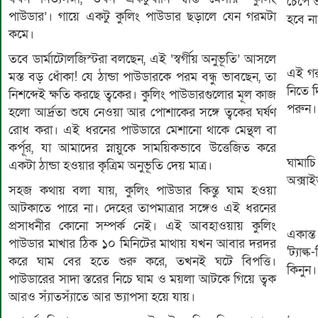
চেপে ভ
পাউডার’। গায়ে একটু কুলিং পাউডার ছড়ালে যেন গরমটা
হবে না
কমে।
তবে ডার্মাটোলজিস্টরা বলছেন, এই ‘স্বর্গীয় অনুভূতি’ আসলে
এই গর
মস্ত বড় ধোঁকা! যে ঠান্ডা পাউডারকে পরম বন্ধু ভাবছেন, তা
নিতে 
নিশব্দেই ক্ষতি করছে ত্বকের। কুলিং পাউডারগুলোর মূল কাজ
পরুন।
হলো আর্দ্রতা শুষে নেওয়া আর পোশাকের সঙ্গে ত্বকের ঘর্ষণ
রোধ করা। এই ধরনের পাউডারে মেশানো থাকে মেন্থল বা
কর্পূর, যা আমাদের স্নায়ুকে সাময়িকভাবে উত্তেজিত করে
ঘামাচি
একটা ঠান্ডা হওয়ার কৃত্রিম অনুভূতি দেয় মাত্র।
অক্সাই
সহজ কথায় বলা যায়, কুলিং পাউডার কিন্তু ঘাম হওয়া
আটকাতে পারে না। দেহের তাপমাত্রার সঙ্গেও এই ধরনের
প্রসাধনীর কোনো সম্পর্ক নেই। এই আবহাওয়ায় কুলিং
একান্
পাউডার মাখার ঠিক ১০ মিনিটের মাথায় যখন আবার দরদর
'ট্যাল্
করে ঘাম বের হতে শুরু করে, তখনই ঘটে বিপত্তি।
কিনুন।
পাউডারের সাদা স্তরের নিচে ঘাম ও ময়লা আটকে গিয়ে ত্বক
আরও স্যাঁতস্যাঁতে আর ভ্যাপসা হয়ে যায়।