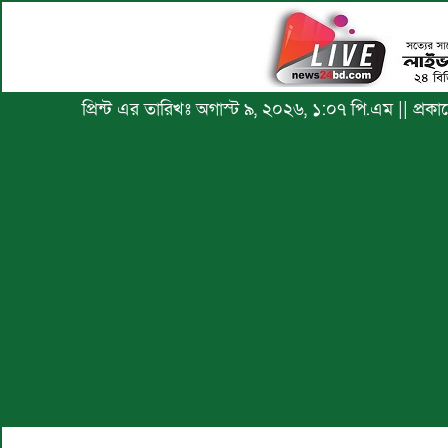
প্রিন্ট এর তারিখঃ অগাস্ট ৯, ২০২৬, ১:০৭ পি.এম || প্