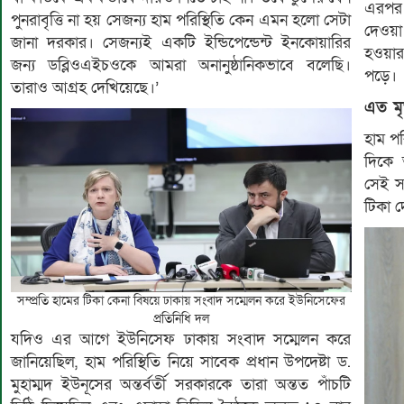
এরপর 
পুনরাবৃত্তি না হয় সেজন্য হাম পরিস্থিতি কেন এমন হলো সেটা
দেওয়া 
জানা দরকার। সেজন্যই একটি ইন্ডিপেন্ডেন্ট ইনকোয়ারির
হওয়ার 
জন্য ডব্লিওএইচওকে আমরা অনানুষ্ঠানিকভাবে বলেছি।
পড়ে।
তারাও আগ্রহ দেখিয়েছে।’
এত মৃ
হাম পর
দিকে 
সেই স
টিকা দ
সম্প্রতি হামের টিকা কেনা বিষয়ে ঢাকায় সংবাদ সম্মেলন করে ইউনিসেফের
প্রতিনিধি দল
যদিও এর আগে ইউনিসেফ ঢাকায় সংবাদ সম্মেলন করে
জানিয়েছিল, হাম পরিস্থিতি নিয়ে সাবেক প্রধান উপদেষ্টা ড.
মুহাম্মদ ইউনূসের অন্তর্বর্তী সরকারকে তারা অন্তত পাঁচটি