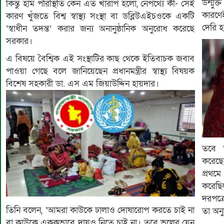
উন্মুক
কিন্তু হাম পরিস্থিতি কেন এত খারাপ হলো, নেপথ্যে কী- সেই
কারণেই
কারণ খুঁজতে বিশ্ব স্বাস্থ্য সংস্থা বা ডব্লিউএইচওকে একটি
দেরি 
‘স্বাধীন তদন্ত’ করার জন্য অনানুষ্ঠানিক অনুরোধ করেছে
সরকার।
এ বিষয়ে বৈশ্বিক এই সংস্থাটির কাছ থেকে ইতিবাচক জবাব
পাওয়া গেছে বলে জানিয়েছেন প্রধানমন্ত্রীর স্বাস্থ্য বিষয়ক
বিশেষ সহকারী ডা. এস এম জিয়াউদ্দিন হায়দার।
তবে স্
করেছ
প্রথম
করেছি
দরপত্র
তিনি বলেন, ‘আমরা কাউকে ঢালাও দোষারোপ করতে চাই না
তা অন
বা কাউকে এককভাবে দায়ও নিতে চাই না। তবে ভুলের যেন