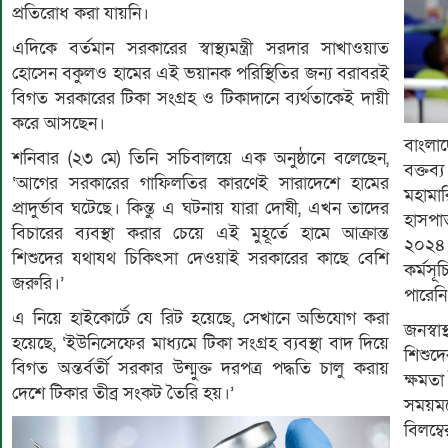
প্রতিরোধ করা যায়নি।
এদিকে বর্তমান সরকারের স্বাস্থ্যমন্ত্রী সরদার সাখাওয়াত
হোসেন বকুলও হামের এই ভয়ানক পরিস্থিতির জন্য বরাবরই
বিগত সরকারের টিকা সংগ্রহ ও টিকাদানে ব্যর্থতাকেই দায়ী
করে আসছেন।
বাংলাদ
শনিবার (২৩ মে) তিনি সচিবালয়ে এক অনুষ্ঠানে বলেছেন,
বক্তব
‘আগের সরকারের গাফিলতির কারণেই সারাদেশে হামের
মহাম
প্রাদুর্ভাব ঘটেছে। কিন্তু এ ঘটনায় যারা দোষী, এখন তাদের
হাসপা
বিচারের ব্যবস্থা করার চেয়ে এই মুহূর্তে হামে আক্রান্ত
২০২৪
শিশুদের যথাযথ চিকিৎসা দেওয়াই সরকারের কাছে বেশি
কর্মস
জরুরি।’
পারেনি
এ নিয়ে হাইকোর্টে যে রিট হয়েছে, সেখানে অভিযোগ করা
জনস্ব
হয়েছে, ‘ইউনিসেফের মাধ্যমে টিকা সংগ্রহ ব্যবস্থা বাদ দিয়ে
শিশুদ
বিগত অন্তর্বর্তী সরকার উন্মুক্ত দরপত্র পদ্ধতি চালু করায়
ক্ষমত
দেশে টিকার তীব্র সংকট তৈরি হয়।’
সময়মত
বিলম্ব