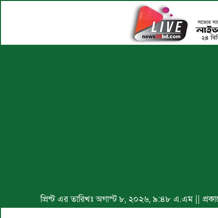
প্রিন্ট এর তারিখঃ অগাস্ট ৮, ২০২৬, ৯:৪৮ এ.এম || প্