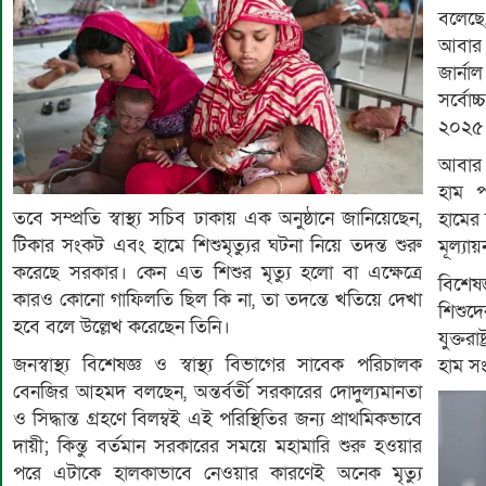
বলেছে,
আবার হ
জার্না
সর্বে
২০২৫ 
আবার 
হাম প
তবে সম্প্রতি স্বাস্থ্য সচিব ঢাকায় এক অনুষ্ঠানে জানিয়েছেন,
হামের 
টিকার সংকট এবং হামে শিশুমৃত্যুর ঘটনা নিয়ে তদন্ত শুরু
মূল্যা
করেছে সরকার। কেন এত শিশুর মৃত্যু হলো বা এক্ষেত্রে
বিশেষ
কারও কোনো গাফিলতি ছিল কি না, তা তদন্তে খতিয়ে দেখা
শিশুদ
হবে বলে উল্লেখ করেছেন তিনি।
যুক্তর
জনস্বাস্থ্য বিশেষজ্ঞ ও স্বাস্থ্য বিভাগের সাবেক পরিচালক
হাম স
বেনজির আহমদ বলছেন, অন্তর্বর্তী সরকারের দোদুল্যমানতা
ও সিদ্ধান্ত গ্রহণে বিলম্বই এই পরিস্থিতির জন্য প্রাথমিকভাবে
দায়ী; কিন্তু বর্তমান সরকারের সময়ে মহামারি শুরু হওয়ার
পরে এটাকে হালকাভাবে নেওয়ার কারণেই অনেক মৃত্যু