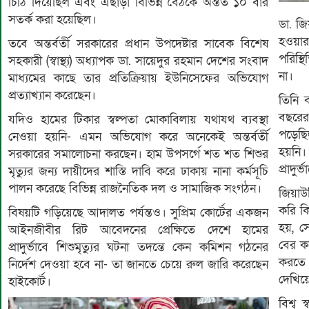
চিঠি দিয়েছিল এবং এছাড়া বিভিন্ন বৈঠকে অন্তত ১০ বার
সতর্ক করা হয়েছিল।
ডা. জি
হওয়ার
তবে অন্তর্বর্তী সরকারের প্রধান উপদেষ্টার সাবেক বিশেষ
পরিস্
সহকারী (স্বাস্থ্য) অধ্যাপক ডা. সায়েদুর রহমান দেশের সংবাদ
না।
মাধ্যমের কাছে তার প্রতিক্রিয়ায় ইউনিসেফের অভিযোগ
প্রত্যাখ্যান করেছেন।
তিনি 
বছরের 
যদিও হামের টিকার স্বল্পতা মোকাবিলায় যথাযথ ব্যবস্থা
পড়েছি
নেওয়া হয়নি- এমন অভিযোগ করে অনেকেই অন্তর্বর্তী
হয়নি।
সরকারের সমালোচনা করছেন। হাম উপসর্গে শত শত শিশুর
প্রাদু
মৃত্যুর জন্য দায়ীদের শাস্তি দাবি করে ঢাকায় নানা কর্মসূচি
পালন করেছে বিভিন্ন রাজনৈতিক দল ও সামাজিক সংগঠন।
জিয়াউ
করি কি
বিষয়টি গড়িয়েছে আদালত পর্যন্তও। সুপ্রিম কোর্টের একজন
হয়, স
আইনজীবীর রিট আবেদনের প্রেক্ষিতে দেশে হামের
বের ক
প্রাদুর্ভাবে শিশুমৃত্যুর ঘটনা তদন্তে কেন কমিশন গঠনের
করতে 
নির্দেশ দেওয়া হবে না- তা জানতে চেয়ে রুল জারি করেছেন
দেখিয়
হাইকোর্ট।
বিশ্ব 