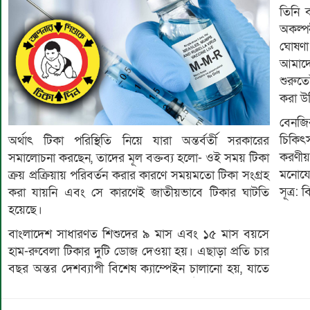
তিনি ব
অকল্প
ঘোষণা
আমাদে
শুরুতে
করা উ
বেনজির
চিকিৎ
অর্থাৎ টিকা পরিস্থিতি নিয়ে যারা অন্তর্বর্তী সরকারের
করণীয়
সমালোচনা করছেন, তাদের মূল বক্তব্য হলো- ওই সময় টিকা
মনোযো
ক্রয় প্রক্রিয়ায় পরিবর্তন করার কারণে সময়মতো টিকা সংগ্রহ
সূত্র: 
করা যায়নি এবং সে কারণেই জাতীয়ভাবে টিকার ঘাটতি
হয়েছে।
বাংলাদেশ সাধারণত শিশুদের ৯ মাস এবং ১৫ মাস বয়সে
হাম-রুবেলা টিকার দুটি ডোজ দেওয়া হয়। এছাড়া প্রতি চার
বছর অন্তর দেশব্যাপী বিশেষ ক্যাম্পেইন চালানো হয়, যাতে