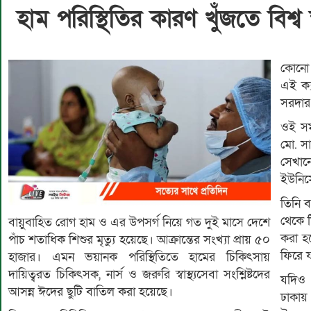
হাম পরিস্থিতির কারণ খুঁজতে বিশ্ব স্ব
কোনো 
এই ক্য
সরদার
ওই সময়
মো. সা
সেখান
ইউনিস
তিনি 
থেকে 
বায়ুবাহিত রোগ হাম ও এর উপসর্গ নিয়ে গত দুই মাসে দেশে
করা হ
পাঁচ শতাধিক শিশুর মৃত্যু হয়েছে। আক্রান্তের সংখ্যা প্রায় ৫০
ফিরে 
হাজার। এমন ভয়ানক পরিস্থিতিতে হামের চিকিৎসায়
দায়িত্বরত চিকিৎসক, নার্স ও জরুরি স্বাস্থ্যসেবা সংশ্লিষ্টদের
যদিও 
আসন্ন ঈদের ছুটি বাতিল করা হয়েছে।
ঢাকায়