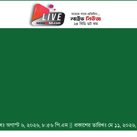
রিখঃ অগাস্ট ৬, ২০২৬, ৮:৫৬ পি.এম || প্রকাশের তারিখঃ মে ১১, ২০২