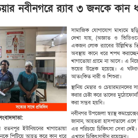
বাড়িয়ার নবীনগরে র‍্যাব ৩ জনকে কান
সামাজিক যোগাযোগ মাধ্যমে ছড়
দেখা যায়, (অজ্ঞাত ও ভিডিওতে
একজন লোক র‌্যাবের উল্লিখিত ত
অবস্থায় কানে ধরে শপথ করাচ্
খাগাতোয়া গ্রামে না আসে। এ নিয়ে 
ভয়ের উদ্রেক হয়েছে। এ ঘটনার প
আতংকিত নারী ও শিশুরা।
স্থানিয় মেম্বার ও চেয়ারম্যানদে
করার চেষ্টা করে তাদের মুঠোফোন
করা সম্ভব হয়নি।
নবীনগর উপজেলা স্ব্যাস্থ কমপ্লেক্স
 সংবাদদাতা:
জানান, আহতরা হাসপাতালে এলে উ
গরের রতনপুর ইউনিয়নের খাগাতোয়া
এর পরিচয়ে চিকিৎসা সেবা দেই। 
তিনজনকে পিটিয়ে আহত করে কান ধরে
এখানে চিকিৎসাধীন রয়েছেন।