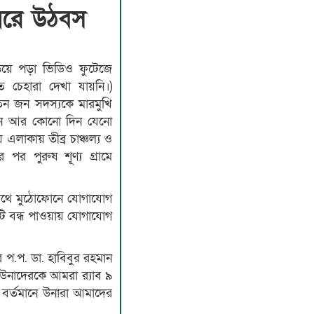
 ধরে উঠবস
িয়ে পড়া ভিডিও ফুটেজে
 চেহারা দেখা যায়নি।)
িন জন সদস্যকে মারমুখি
ছেন আর কোনো দিন যেনো
এলাকায় তীব্র চাঞ্চল্য ও
র পুরুষ শূ্ণ্য গ্রামে
র সাথে মুঠোফোনে যোগাযোগ
টি বন্ধ পাওয়ায় যোগাযোগ
ের প.প. ডা. হাবিবুর রহমান
নাদেরকে আমরা র‌্যাব ৯
বর্তমানে উনারা আমাদের