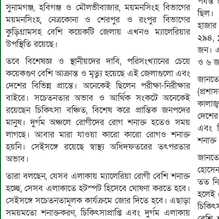
পর্যন্
সুনামগঞ্জ, হবিগঞ্জ ও মৌলভীবাজার, ময়মনসিংহ বিভাগের
ছিল। 
ময়মনসিংহ, নেত্রকোনা ও শেরপুর ও রংপুর বিভাগের
হাজার
কুড়িগ্রামসহ বেশি কয়েকটি জেলায় এখনও ম্যালেরিয়ার
২৯৪, 
উপস্থিতি রয়েছে।
জন। এক
তবে বিশেষজ্ঞ ও স্থানীয়দের দাবি, পরিসংখ্যানের চেয়ে
ও ৬ জ
কয়েকগুণ বেশি আক্রান্ত ও মৃত্যু হয়েছে এই জেলাগুলো এবং
জানতে
দেশের বিভিন্ন প্রান্তে। অনেকেই ছিলেন পরীক্ষা-নিরীক্ষার
(প্রশ
বাইরে। সচেতনতার অভাব ও আর্থিক সংকটে অনেকেই
কালাজ
রয়েছেন চিকিৎসা বঞ্চিত, বিশেষ করে প্রান্তিক জনপদের
দেশের
মানুষ। দুর্গম অঞ্চলে রোগীদের রোগ শনাক্ত হতেও সময়
এবং চ
লাগছে। আবার মারা যাওয়া কারো কারো রোগও শনাক্ত
শনাক্
হয়নি। সেইসঙ্গে রয়েছে স্বাস্থ্য অধিদফতরের তৎপরতার
জানতে
অভাব।
হোসেন 
তারা বলছেন, যেসব এলাকায় ম্যালেরিয়া রোগী বেশি শনাক্ত
তত নির
হচ্ছে, সেসব এলাকাতে হটস্পট হিসেবে ঘোষণা করতে হবে।
হলেই 
সেইসঙ্গে সচেতনতামূলক কার্যক্রমে জোর দিতে হবে। এছাড়া
চিকিৎ
সময়মতো শনাক্তকরণ, চিকিৎসাপ্রাপ্তি এবং দুর্গম এলাকায়
বেশি 