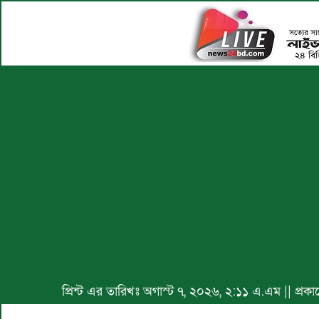
প্রিন্ট এর তারিখঃ অগাস্ট ৭, ২০২৬, ২:১১ এ.এম || প্র