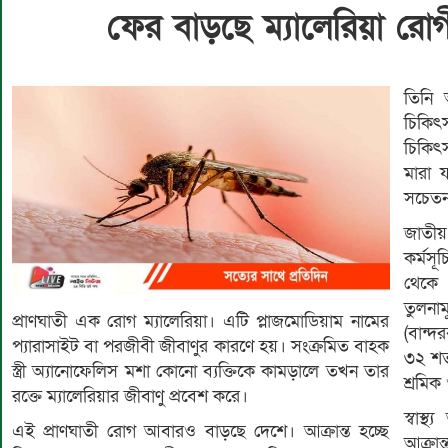
ফের বাড়ছে ম্যালেরিয়া রোগ
তিনি 
চিকিৎস
চিকিৎ
মারা য
সচেতন
জাতীয়
কর্মসূ
থেকে 
তুলনা
প্রাণঘাতী এক রোগ ম্যালেরিয়া। এটি প্লাজমোডিয়াম নামের
(বান্দ
প্যারাসাইট বা পরজীবী জীবাণুর কারণে হয়। সংক্রমিত বাহক
৩২ শতা
স্ত্রী অ্যানোফেলিস মশা কোনো ব্যক্তিকে কামড়ালে তখন তার
শ্রমিক
রক্তে ম্যালেরিয়ার জীবাণু প্রবেশ করে।
স্বাস্
এই প্রাণঘাতী রোগ আবারও বাড়ছে দেশে। আক্রান্ত হচ্ছে
আক্রা