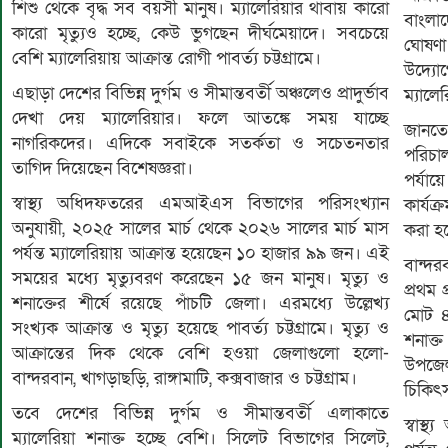
শিশু থেকে বৃদ্ধ সব বয়সী মানুষ। ম্যালেরিয়ার থাবায় কারো
বাংলাদ
কারো মৃত্যুও হচ্ছে, কেউ ভুগছেন দীর্ঘমেয়াদে। সবচেয়ে
ঘোষণা 
বেশি ম্যালেরিয়ায় আক্রান্ত রোগী পাবর্ত্য চট্টগ্রামে।
উদ্য
এছাড়া দেশের বিভিন্ন দুর্গম ও সীমান্তবর্তী অঞ্চলেও প্রাদুর্ভাব
ম্যালে
দেখা দেয় ম্যালেরিয়ার। ফলে আতঙ্কে সময় যাচ্ছে
জানত
নাগরিকদের। এদিকে সবাইকে সতর্কতা ও সচেতনতার
পরিচা
তাগিদ দিয়েছেন বিশেষজ্ঞরা।
পর্যায়
স্বাস্থ্য অধিদফতরের এমআইএস বিভাগের পরিসংখ্যান
কার্যক
অনুযায়ী, ২০২৫ সালের মার্চ থেকে ২০২৬ সালের মার্চ মাস
করা হচ
পর্যন্ত ম্যালেরিয়ায় আক্রান্ত হয়েছেন ১০ হাজার ৯৯ জন। এই
বান্দর
সময়ের মধ্যে মৃত্যুবরণ করেছেন ১৫ জন মানুষ। মৃত্যু ও
প্রথম প
শনাক্তের শীর্ষে রয়েছে পাঁচটি জেলা। এরমধ্যে উল্লেখ্য
মোট ৪
সংখ্যক আক্রান্ত ও মৃত্যু হয়েছে পাবর্ত্য চট্টগ্রামে। মৃত্যু ও
শনাক
আক্রান্তের দিক থেকে বেশি হওয়া জেলাগুলো হলো-
উপজেল
বান্দরবান, খাগড়াছড়ি, রাঙ্গামাটি, কক্সবাজার ও চট্টগ্রাম।
চিকিৎ
তবে দেশের বিভিন্ন দুর্গম ও সীমান্তবর্তী এলাকাতে
স্বাস
ম্যালেরিয়া শনাক্ত হচ্ছে বেশি। সিলেট বিভাগের সিলেট,