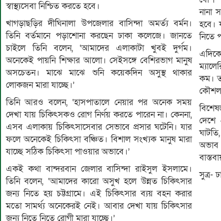
স্বাস্থ্যসেবা নিশ্চিত করতে হবে।
নানা 
খাগড়াছড়ির দীঘিনালা উপজেলার বাসিন্দা অমর্ত্য বর্মন।
হবে। য
তিনি বর্তমানে পড়াশোনা করছেন ঢাকা কলেজে। জানতে
নিতে 
চাইলে তিনি বলেন, ‘আমাদের এলাকাটা খুবই দুর্গম।
এদিকে
অনেকেই পায়নি শিক্ষার আলো। সেইসঙ্গে বেশিরভাগ মানুষ
ম্যালে
অসচেতন। মাঝে মাঝে শুনি কয়েকদিন অসুস্থ থাকার
কম। ত
লোকজন মারা যাচ্ছে।’
কৌশলগ
তিনি আরও বলেন, ‘হাসপাতালে নেয়ার পর অনেক সময়
বিশেষ
দেখা যায় চিকিৎসকও রোগ নির্ণয় করতে পারেন না। কেননা,
দেশে 
এসব এলাকায় চিকিৎসাসেবার সেভাবে প্রসার ঘটেনি। যার
ঘাটতি, 
ফলে অনেকেই চিকিৎসা বঞ্চিত। বিশাল সংখ্যক মানুষ মারা
অভাব 
যাচ্ছে সঠিক চিকিৎসা পাওয়ার অভাবে।’
বাস্তব
একই কথা বান্দরবান জেলার বাসিন্দা রাইসুল ইসলামে।
সুত্র-
তিনি বলেন, ‘আমাদের কারো অসুখ হলে উন্নত চিকিৎসার
জন্য নিতে হয় চট্টগ্রামে। এই চিকিৎসার ব্যয় বহন করার
মতো সামর্থ্য অনেকেরই নেই। আবার দেখা যায় চিকিৎসার
জন্য নিতে নিতে রোগী মারা যাচ্ছে।’