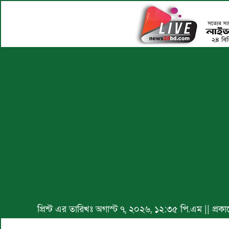
প্রিন্ট এর তারিখঃ অগাস্ট ৭, ২০২৬, ১২:৩৫ পি.এম || প্র