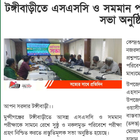
টঙ্গীবাড়ীতে এসএসসি ও সমমান পরীক
সভা অনুষ্
কেন্দ্
নজরদা
প্রশ্নপ
পরিবে
মাধ্যম
উপজেল
এহসা
উপজে
আপন সরদার টঙ্গীবাড়ী।।
ওয়াসীফ
বাস্তব
মুন্সীগঞ্জের টঙ্গীবাড়ীতে আসন্ন এসএসসি ও সমমান
(তদন্ত
পরীক্ষাকে সামনে রেখে সুষ্ঠু ও নকলমুক্ত পরিবেশে পরীক্ষা
মোজাফ
গ্রহণ নিশ্চিত করতে প্রস্তুতিমূলক সভা অনুষ্ঠিত হয়েছে।
হাসান