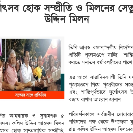
গোৎসব হোক সম্প্রীতি ও মিলনের সেত
উদ্দিন মিলন
‎তিনি আরও বলেন,“দলীয় নির্দেশ
প্রতিটি পূজামণ্ডপে যাচ্ছি। শান্
করতে সনাতন ধর্মাবলম্বীদের পাশে 
‎এর আগে সারাদিনব্যাপী তিনি ম
পূজামণ্ডপে গিয়ে পূজারীদের সঙ্
এবং শান্তিপূর্ণভাবে দুর্গোৎসব উ
বজায় রাখার আহ্বান জানান।
‎পরিদর্শনকালে সর্বজনীন দোয়ারা
এনপির আহবায়ক ও সুনামগঞ্জ ৫
পরিষদের পক্ষ থেকে উপজেলা 
দস্য কলিম উদ্দিন আহমদ মিলন
রায় কলিম উদ্দিন আহমদ মিলনের
ৎসব হোক সাম্প্রদায়িক সম্প্রীতি,