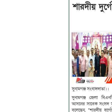
শারদীয় দুর্
‎সুনামগঞ্জ সংবাদদাতা।।
‎সুনামগঞ্জ জেলা বি
আসনের সাবেক সংসদ স
বলেছেন, “শারদীয় দুর্গো