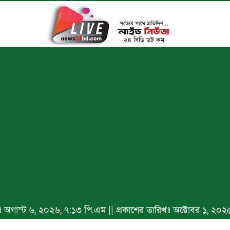
িখঃ অগাস্ট ৬, ২০২৬, ৭:১৩ পি.এম || প্রকাশের তারিখঃ অক্টোবর ১, ২০