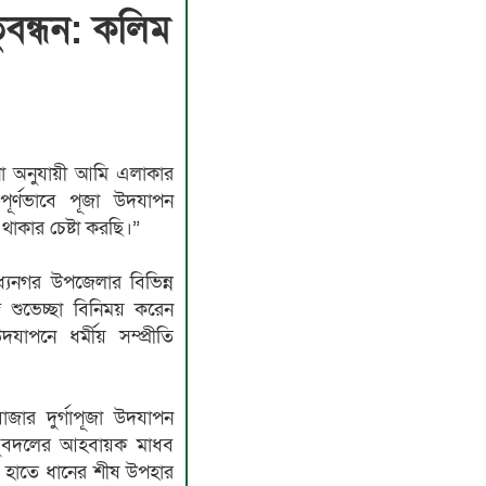
ুবন্ধন: কলিম
না অনুযায়ী আমি এলাকার
তিপূর্ণভাবে পূজা উদযাপন
থাকার চেষ্টা করছি।”
ধ্যনগর উপজেলার বিভিন্ন
গে শুভেচ্ছা বিনিময় করেন
দযাপনে ধর্মীয় সম্প্রীতি
বাজার দুর্গাপূজা উদযাপন
যুবদলের আহবায়ক মাধব
 হাতে ধানের শীষ উপহার