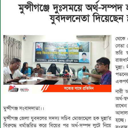
মুন্সীগঞ্জে দুঃসময়ে অর্থ-সম্পদ 
যুবদলনেতা দিয়েছেন স্ত
থেকে 
নেতা 
ভরি স
রাজধা
মুন্ন
পতনে
একপর্
নারী 
অর্থ-
রাখেন 
মুন্সীগঞ্জ সংবাদদাতা।।
আদালত
মুন্সীগঞ্জ জেলা যুবদলের সদস্য সচিব মোজাম্মেল হক মুন্না'র
হচ্ছে।
বিরুদ্ধে ধর্মান্তরিত করে বিয়ের পর অর্থ-সম্পদ লুটে নিয়ে
সংবাদ