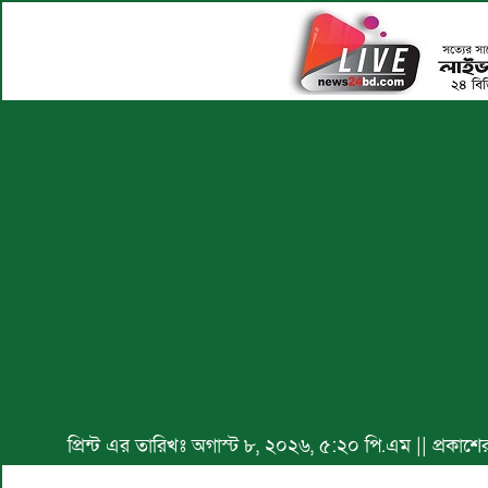
প্রিন্ট এর তারিখঃ অগাস্ট ৮, ২০২৬, ৫:২০ পি.এম || প্রকাশ