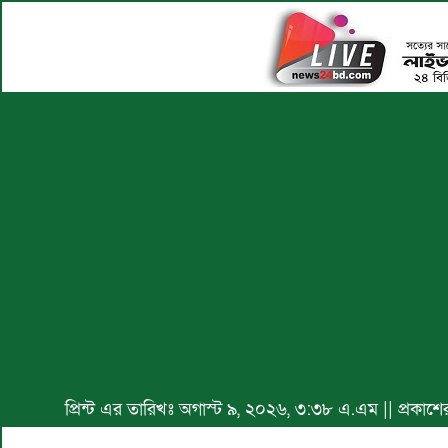
প্রিন্ট এর তারিখঃ অগাস্ট ৯, ২০২৬, ৩:৩৮ এ.এম || প্রকাশ