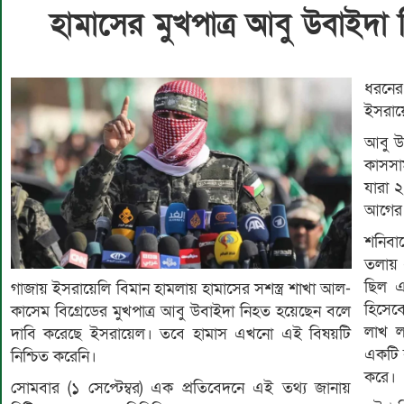
হামাসের মুখপাত্র আবু উবাইদা
ধরনের
ইসরায়
আবু উ
কাসসা
যারা 
আগের 
শনিবা
তলায় এ
ছিল এ
গাজায় ইসরায়েলি বিমান হামলায় হামাসের সশস্ত্র শাখা আল-
হিসেবে
কাসেম বিগ্রেডের মুখপাত্র আবু উবাইদা নিহত হয়েছেন বলে
লাখ ল
দাবি করেছে ইসরায়েল। তবে হামাস এখনো এই বিষয়টি
একটি ব
নিশ্চিত করেনি।
করে।
সোমবার (১ সেপ্টেম্বর) এক প্রতিবেদনে এই তথ্য জানায়