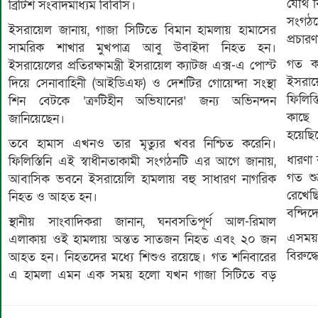
যৌথ বি
ব্রিটিশ সংবাদমাধ্যম বিবিসি।
সংগঠন
ইসরায়েল জানায়, গাজা সিটিতে বিমান হামলায় হামাসের
প্রচার
সামরিক শাখার মুখপাত্র আবু উবাইদা নিহত হন।
গত ক
ইসরায়েলের প্রতিরক্ষামন্ত্রী ইসরায়েল ক্যাটজ এক্স-এ পোস্ট
ইসরায়
দিয়ে সেনাবাহিনী (আইডিএফ) ও দেশটির গোয়েন্দা সংস্থা
ফিলিস
শিন বেটকে ‘ত্রুটিহীন অভিযানের’ জন্য অভিনন্দন
কাছে 
জানিয়েছেন।
হয়েছি
তবে হামাস এখনও তার মৃত্যুর খবর নিশ্চিত করেনি।
ধারণা
ফিলিস্তিনি এই স্বাধীনতাকামী সংগঠনটি এর আগে জানায়,
গত শু
আবাসিক ভবনে ইসরায়েলি হামলায় বহু সাধারণ নাগরিক
রেখেছি
নিহত ও আহত হন।
বন্দি
স্থানীয় সাংবাদিকরা জানান, ঘনবসতিপূর্ণ আল-রিমাল
এসময় 
এলাকায় ওই হামলায় অন্তত সাতজন নিহত এবং ২০ জন
বিরুদ্
আহত হন। নিহতদের মধ্যে শিশুও রয়েছে। গত শনিবারের
এ হামলা এমন এক সময় হলো যখন গাজা সিটিতে বড়