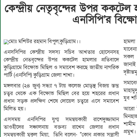
কেন্দ্রীয় নেতৃবৃন্দের উপর ককটেল হ
এনসিপি’র বিক্ষ
মোঃ মশিউর রহমান বিপুল,কুড়িগ্রাম।।
হামলা
যাবেন
এনসসিপির কেন্দ্রীয় সদস্য সচিব আখতার হোসেনসহ
সকল ন
কেন্দ্রীয় নেতবৃন্দের উপর ককটেল হামলার প্রতিবাদে
জানা
কুড়িগ্রামে বিক্ষোভ মিছিল ও সমাবেশ করছে জাতীয় নাগরিক
দৃষ্টান
পার্টি (এনসিপি) কুড়িগ্রাম জেলা শাখা।
সমাবেশ
মঙ্গলবার (২৪ জুন) সন্ধ্যা ৭ টায় কলেজ মোড়স্থ বিজয় স্তম্ভ
মাহামু
চত্বর থেকে এক বিক্ষোভ মিছিল বের হয়ে শহরের প্রধান
যুব শক
প্রধান সড়ক প্রদক্ষিণ শেষে দোয়েল চত্বরে এসে সমাবেশ
মিলিত হয়।
আরো উ
মিনহাজ
এসসময় এনসিপির যুগ্ম সমন্বয়কারী রাশেদুজ্জামান
শামীম
তাওহীদের সঞ্চালনায় বক্তব্য রাখেন জেলার প্রধান
প্রমুখ।
সমন্বয়কারী মুকুল মিয়া, তিনি বলেন- "কোন প্রকার সন্ত্রাসী