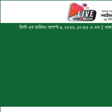
প্রিন্ট এর তারিখঃ অগাস্ট ৯, ২০২৬, ১০:৪৫ এ.এম || প্