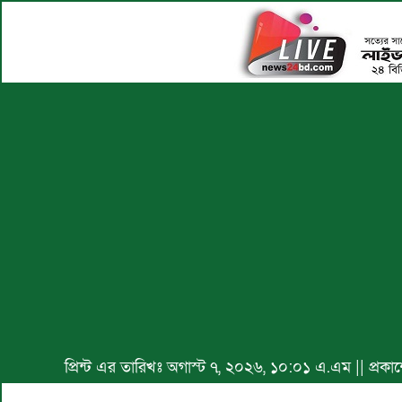
প্রিন্ট এর তারিখঃ অগাস্ট ৭, ২০২৬, ১০:০১ এ.এম || প্রক