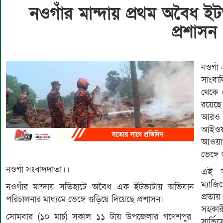
নওগাঁর মান্দায় প্রথম অবৈধ ইট
প্রশাস
নওগাঁ
সাংবা
থেকে 
রয়েছে
আরও 
আইওয়
আওয়াম
ভেঙ্গ
নওগাঁ সংবাদদাতা।।
এই অ
ম্যাজি
নওগাঁর মান্দায় সতিহাটে অবৈধ এক ইটভাটায় অভিযান
প্রত্য
পরিচালনার মাধ্যমে ভেঙ্গে গুড়িয়ে দিয়েছে প্রশাসন।
সহকার
সোমবার (১০ মার্চ) সকাল ১১ টায় উপজেলার গণেশপুর
সার্ভি