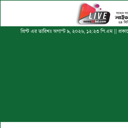
প্রিন্ট এর তারিখঃ অগাস্ট ৯, ২০২৬, ১২:২৩ পি.এম || প্র