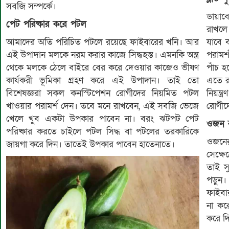
সবজি সম্পর্কে।
ডায়া
পেট পরিষ্কার করে পটল
রাখলে 
আমাদের অতি পরিচিত পটলে রয়েছে ফাইবারের খনি। আর
যাবে ব
এই উপাদান মলকে নরম করার কাজে সিদ্ধহস্ত। এমনকি অন্ত্র
পরামর
থেকে মলকে ঠেলে বাইরে বের করে দেওয়ার কাজেও ভীষণ
পাঁচ 
কার্যকরী ভূমিকা গ্রহণ করে এই উপাদান। তাই তো
এতে রয়
বিশেষজ্ঞরা সকল কনস্টিপেশন রোগীদের নিয়মিত পটল
নিয়ন্
খাওয়ার পরামর্শ দেন। তবে মনে রাখবেন, এই সবজি ভেজে
রোগীদ
খেলে খুব একটা উপকার পাবেন না। বরং ঝটপট পেট
ওজন 
পরিষ্কার করতে চাইলে পটল সিদ্ধ বা পটলের তরকারিকে
ওজনের
জায়গা করে দিন। তাতেই উপকার পাবেন হাতেনাতে।
সেক্ষ
তাই স
পড়ুন
ফাইবা
না কর
করে দ