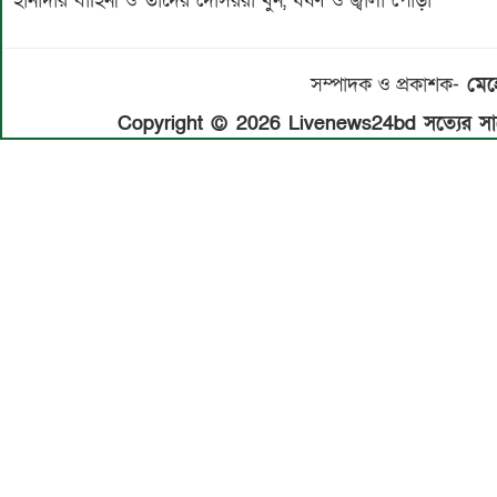
হানাদার বাহিনী ও তাদের দোসররা খুন, ধর্ষণ ও জ্বালা পোড়া
সম্পাদক ও প্রকাশক-
মেহে
Copyright © 2026 Livenews24bd সত্যের সাথে 