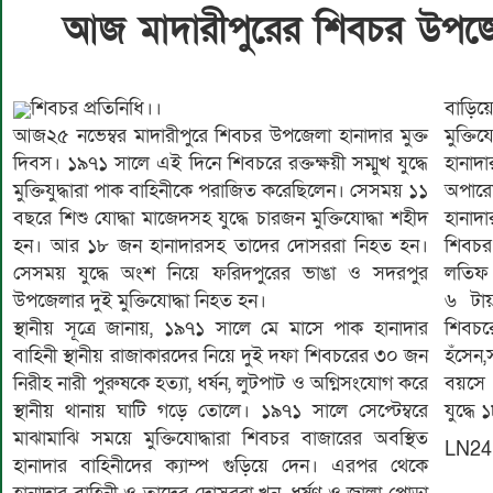
আজ মাদারীপুরের শিবচর উপজেল
শিবচর প্রতিনিধি।।
বাড়ি
আজ২৫ নভেম্বর মাদারীপুরে শিবচর উপজেলা হানাদার মুক্ত
মুক্তি
দিবস। ১৯৭১ সালে এই দিনে শিবচরে রক্তক্ষয়ী সম্মুখ যুদ্ধে
হানাদা
মুক্তিযুদ্ধারা পাক বাহিনীকে পরাজিত করেছিলেন। সেসময় ১১
অপারেশ
বছরে শিশু যোদ্ধা মাজেদসহ যুদ্ধে চারজন মুক্তিযোদ্ধা শহীদ
হানাদা
হন। আর ১৮ জন হানাদারসহ তাদের দোসররা নিহত হন।
শিবচর 
সেসময় যুদ্ধে অংশ নিয়ে ফরিদপুরের ভাঙা ও সদরপুর
লতিফ ম
উপজেলার দুই মুক্তিযোদ্ধা নিহত হন।
৬ টায়
স্থানীয় সূত্রে জানায়, ১৯৭১ সালে মে মাসে পাক হানাদার
শিবচর
বাহিনী স্থানীয় রাজাকারদের নিয়ে দুই দফা শিবচরের ৩০ জন
হঁসেন
নিরীহ নারী পুরুষকে হত্যা, ধর্ষন, লুটপাট ও অগ্নিসংযোগ করে
বয়সে 
স্থানীয় থানায় ঘাটি গড়ে তোলে। ১৯৭১ সালে সেপ্টেম্বরে
যুদ্ধে
মাঝামাঝি সময়ে মুক্তিযোদ্ধারা শিবচর বাজারের অবস্থিত
LN24
হানাদার বাহিনীদের ক্যাম্প গুড়িয়ে দেন। এরপর থেকে