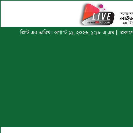
প্রিন্ট এর তারিখঃ অগাস্ট ১১, ২০২৬, ১:১৮ এ.এম || প্রক