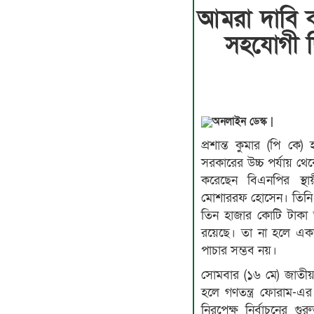
আমরা দাবি ক
সহযোগী 
অনলাইন ডেস্ক |
প্রশান্ত কুমার (পি কে
সরকারের উচ্চ পর্যায় থে
করেছেন বিএনপির স্থা
মোশাররফ হোসেন। তিনি ব
তিন হাজার কোটি টাকা
রয়েছে। তা না হলে একজন
পাচার সম্ভব নয়।
সোমবার (১৬ মে) জাতীয় 
হলে গণতন্ত্র ফোরাম-এ
নিরপেক্ষ নির্বাচনের গু