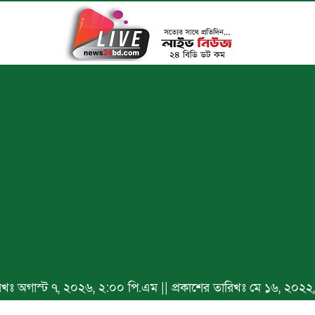
ারিখঃ অগাস্ট ৭, ২০২৬, ২:০০ পি.এম || প্রকাশের তারিখঃ মে ১৬, ২০২