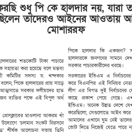
রছি শুধু পি কে হালদার নয়, যারা তা
ছিলেন তাদেরও আইনের আওতায় আ
মোশাররফ
পিকে হালদার কি একজন? 
হালদারকে জনগণের সামনে দেখ
) হালদারের শতকোটি টাকা পাচারে
সরকার পাচারকারীদের ধরছে।
কে সহায়তা করা হয়েছে বলে মন্তব্য
য়ী কমিটির সদস্য ড. খন্দকার
সরকারের ইভিএম এ নির্বাচনের
লেন, পিকে হালদারের প্রায় সাড়ে
করে বিএনপির এই সিনিয়র নেত
 আত্মসাতে সরকার দলীয়দের হাত
লীগ এর বিগত দুই নির্বাচনে
 ব্যক্তির পক্ষে এই বিপুল অর্থ
কাছে প্রকাশ পেয়ে গেছে। এ
ইভিএম। অনেক উন্নত দেশে যেখা
করেছিলো, সেগুলোতে আইন করে
প্রেসক্লাবের মাওলানা আকরম খাঁ
আমাদের এখানে ঘুম নেই তাদের
র উদ্যোগে ‘চলমান সংকট নিরসনে
ভোট দিতে নিজেই যেতে পারে
রুত্ব’ শীর্ষক আলোচনা সভায় তিনি